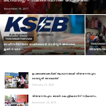
മഹാധര്‍ണ്ണ – സമരഭടന്‍മാര്‍ക്ക് യാത്രയയപ്പ്
November 19, 2017
THIRUVANANTHAPURAM
ഓഫീസര്‍മാരുടെ ഓണ്‍ലൈന്‍ ട്രാന്‍സ്ഫര്‍ അപേക്ഷ
THIRUVANAN
ജൂണ്‍ 6വരെ
തിരുവനന്തപ
ഉപഭോക്താക്കൾക്ക് ആശ്വാസമേകി തിരുവനന്തപുരം
വൈദ്യുതി അദാലത്ത്
February 21, 2020
തിരുവനന്തപുരം മേയർ കെ.ശ്രീകുമാറിന് സ്വീകരണം.
November 23, 2019