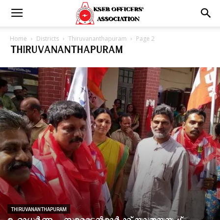
Home
Districts
Thiruvananthapuram
Page 2
THIRUVANANTHAPURAM
THIRUVANANTHAPURAM