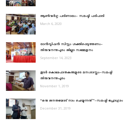
ആൺവർഗ്ഗ പരിണാമം- സമഷ്ടി പരിപാടി
March 6, 2020
ട്രാൻസ്മിഷൻ സിസ്റ്റം ശക്തിപ്പെടുത്തണം-
തിരുവനന്തപുരം ജില്ലാ സമ്മേളനം
September 14, 2023
തുടർ കൊലപാതകങ്ങളുടെ മന:ശാസ്ത്രം-സമഷ്ടി
തിരുവനന്തപുരം
November 1, 2019
“ഒരു ജനതയോട് നാം ചെയ്യുന്നത്”-സമഷ്ടി പ്രോഗ്രാം
December 31, 2019