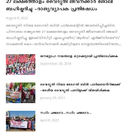
27 ലക്ഷത്തോളം വൈദ്യുതി ജീവനക്കാർ ജോലി
ബഹിഷ്കരിച്ചു -രാജ്യവ്യാപക പ്രതിഷേധം
August 8, 2022
വൈദ്യുതി നിയമ ഭേദഗതി ബില്‍ പാര്‍ലമെന്റില്‍ അവതരിപ്പിച്ചതിനു
പിന്നാലെ രാജ്യത്തെ 27 ലക്ഷത്തോളം വൈദ്യുതി ജീവനക്കാർ ജോലി
ബഹിഷ്കരിച്ചു. ഇലക്‌ട്രിസിറ്റി എംപ്ലോയീസ് ആൻഡ് എൻജിനിയേഴ്‌സ്‌
നാഷണൽ കോ–-ഓർഡിനേഷൻ കമ്മിറ്റിയുടെ നേതൃത്വത്തിലായിരുന്നു...
ജനദ്രോഹ നയങ്ങളെ ഒറ്റക്കെട്ടായി പ്രതിരോധിക്കുക
September 29, 2018
വൈദ്യുതി നിയമ ഭേദഗതി ബിൽ പാർലമെൻറിലേക്ക്
-ദേശീയ വൈദ്യുതി പണിമുടക്ക് വിജയിപ്പിക്കുക
January 29, 2021
നഹിം ചലേഗാ…നഹിം ചലേഗാ…
April 8, 2023