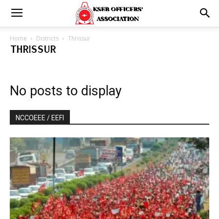
Home
Districts
Thrissur
THRISSUR
No posts to display
NCCOEEE / EEFI