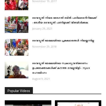
November 19, 2017
വൈദ്യുതി നിയമ ഭേദഗതി ബിൽ പാർലമെൻറിലേക്ക്
-ദേശീയ വൈദ്യുതി പണിമുടക്ക് വിജയിപ്പിക്കുക
January 29, 2021
വൈദ്യുതി മേഖലയിലെ പ്രക്ഷോഭങ്ങള്‍ നിലയ്ക്കുന്നില്ല
November 29, 2018
വൈദ്യുതി മേഖലയിലെ സ്വകാര്യവത്ക്കരണം
ഉപഭോക്താക്കൾക്ക് കനത്ത വെല്ലുവിളി- സുധാ
മഹാലിംഗം
August 9, 2021
Popular Videos