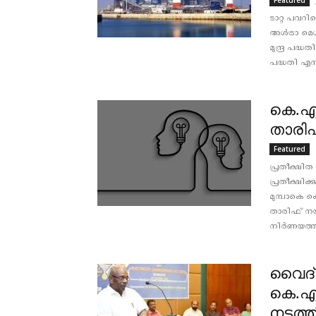
Featured
ടാറ്റ പവറിന
അള്‍ട്രാ മ
മുന്ദ്ര പദ്
പദ്ധതി എന്ന
കെ.എസ്
താരിഫ്
Featured
പ്രതീക്ഷിത
പ്രതീക്ഷിക്
മുമ്പാകെ കെ
താരിഫ് നയം 
നിര്‍ണയത്തി
വൈദ്യ
കെ.എ
നടത്ത