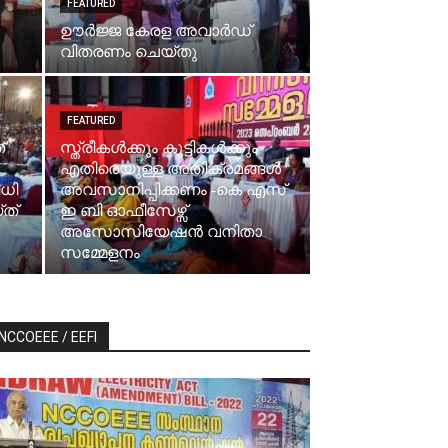
FEATURED
ഊർജ്ജ കേരള അവാർഡ്
വിതരണം ചെയ്തു
FEATURED
‌
സ്ത്രീകള്‍ക്കും കുട്ടികള്‍ക്കും
എതിരെയുള്ള അതിക്രമങ്ങള്‍
ധി
അവസാനിപ്പിക്കണം -കെ എസ്
ത്
ഇ ബി ഓഫീസേഴ്സ്
അസോസിയേഷന്‍ വനിതാ
സമ്മേളനം
NCCOEEE / EEFI