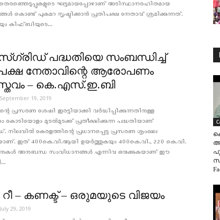
. തെരഞ്ഞെടുപ്പുകളുടെ ഘട്ടമായപ്പോഴാണ് അടിസ്ഥാനരഹിതമായ
‍ കൊണ്ട് പുകമറ സൃഷ്ടിക്കാന്‍ പ്രതിപക്ഷ നേതാവ് ശ്രമിക്കുന്നത്.
യും കിഫ്ബിയുടെ...
്‍സ്ഗ്രിഡ് പദ്ധതിയെ സംബന്ധിച്ച്
ിപക്ഷ നേതാവിന്റെ ആരോപണം
്തവം – കെ.എസ്.ഇ.ബി
September 19, 2019
്റെ പ്രസരണ ശേഷി ഇരട്ടിയാക്കി വര്‍ദ്ധിപ്പിക്കുന്നതിനുള്ള
കോടിയോളം മുടല്‍മുടക്ക് പ്രതീക്ഷിക്കുന്ന പദ്ധതിയാണ്
C
രിഡ്. നിലവില്‍ കേരളത്തിന്റെ പ്രധാനപ്പെട്ട പ്രസരണ ശൃംഖല
ക
ാണ്. ഇത് 400കെ.വി.ആയി ഉയര്‍ത്തുകയും 400കെ.വി., 220 കെ.വി.
അവ
പ
ഷനുകള്‍ അനുബന്ധ സംവിധാനങ്ങള്‍ എന്നിവ ഒരുക്കുകയാണ് ഈ
സ
..
Fa
‍ റീ – കണക്ട് – ഒരുമയുടെ വിജയം
July 29, 2019