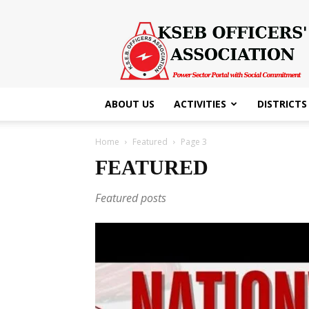
KSEB
Officers'
Association
ABOUT US
ACTIVITIES
DISTRICTS
Home
Featured
Page 3
FEATURED
Featured posts