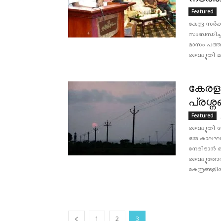
Featured
കേന്ദ്ര സർ
സംബന്ധിച്
മാസം പത്ത
വൈദ്യുതി മ
കേരള
പ്രശ്
Featured
വൈദ്യുതി മ
ഒരു കാലഘട്
നേരിടാൻ വ
വൈദ്യുതോത
കേന്ദ്രങ്ങ
1
2
3