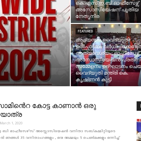
കെ.എസ്.ഇ.ബി ഓഫീസേഴ്സ്
അസോസിയേഷന് പുതിയ
നേതൃനിര
FEATURED
ആഭ്യന്തര വൈദ്യുതി
ഉൽപാദനം വർധിപ്പിക്കേണ്ടത്
അത്യാവശ്യം: ഓഫീസേഴ്സ്
അസോസിയേഷന്‍ പ്രതിനി
സമ്മേളനം ഉദ്ഘാടനം ചെയ്
വൈദ്യുതി മന്ത്രി കെ.
കൃഷ്‌ണന്‍ കുട്ടി
മിൻെറ കോട്ട കാണാൻ ഒരു
യാത്ര
March 1, 2020
 ബി ഓഫീസേഴ്‌സ് അസ്സോസിയേഷൻ വനിതാ സബ്കമ്മിറ്റിയുടെ
ിൽ ഞങ്ങൾ 35 വനിതാംഗങ്ങളും , ഒരു അമ്മയും 5 പെൺമക്കളും ഒന്നിച്ച്