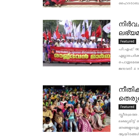
ഹൈദരാബാദി
നിര്‍
ലഭ്യമ
Featured
പി.എഫ് ആർ
എല്ലാപേർക്
പൊതുമേഖല 
ജനുവരി 4 ന്
നീതിക്
തെരു
Featured
സ്ത്രീത്വത്
ലക്ഷ്യമിട
ഞങ്ങളുടേത
ആയിരങ്ങൾ 