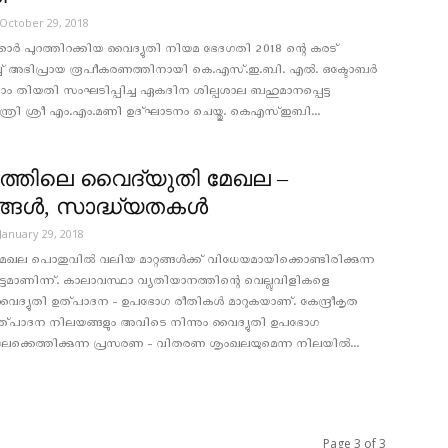
October 29, 2018
ക്കാർ പുറത്തിറക്കിയ വൈദ്യുതി നിയമ ഭേദഗതി 2018 ന്റെ കരട്
ച് അഭിപ്രായ രൂപീകരണത്തിനായി കെ.എസ്.ഇ.ബി. എൽ. ഒക്ടോബർ
ാം തിയതി സംഘടിപ്പിച്ച ഏകദിന ശില്പശാല ബഹുമാനപ്പെട്ട
ന്ത്രി ശ്രീ എം.എം.മണി ഉദ്ഘാടനം ചെയ്തു. കെഎസ്ഇബി...
ത്തിലെ വൈദ്യുതി മേഖല –
നങ്ങൾ, സാദ്ധ്യതകൾ
January 29, 2018
േഖല പൊതുവിൽ വലിയ മാറ്റങ്ങൾക്ക് വിധേയമായിക്കൊണ്ടിരിക്കുന്ന
ടമാണിന്ന്. കാലാവസ്ഥാ വ്യതിയാനത്തിന്റെ വെല്ലുവിളികളെ
ൈദ്യുതി ഉത്പാദന - ഉപഭോഗ രീതികൾ മാറുകയാണ്. കേന്ദ്രീകൃത
്പാദന നിലയങ്ങളും അവിടെ നിന്നും വൈദ്യുതി ഉപഭോഗ
ളിലേക്കെത്തിക്കുന്ന പ്രസരണ - വിതരണ ശൃംഖലയുമെന്ന നിലയിൽ...
Page 3 of 3