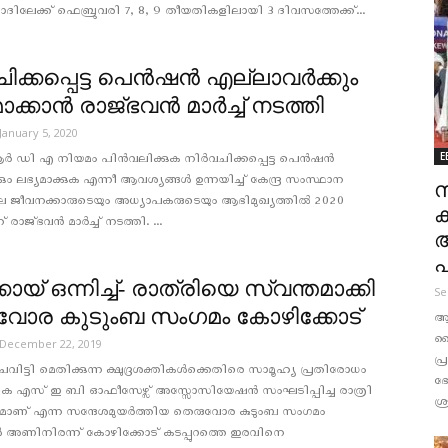
ലേക്ക് ഫെബ്രുവരി 7, 8, 9 തീയതികളിലായി 3 ദിവസത്തേക്ക്...
വചിക്കപ്പെട്ട പെൻഷൻ എല്ലാവർക്കും
ാക്കാൻ രാജ്ഭവൻ മാർച്ച് നടത്തി
January 5, 2020
E
 ഡി എ നിയമം പിൻവലിക്കുക നിര്‍വചിക്കപ്പെട്ട പെൻഷൻ
കും ലഭ്യമാക്കുക എന്നീ ആവശ്യങ്ങൾ ഉന്നയിച്ച് കേന്ദ്ര സംസ്ഥാന
സ
ജീവനക്കാരുടെയും അധ്യാപകരുടെയും ആഭിമുഖ്യത്തിൽ 2020
 രാജ്ഭവൻ മാർച്ച് നടത്തി. ...
പ
കായ് ഒന്നിച്ച്- രാത്രിയെ സ്വന്തമാക്കി
Se
വോര കുടുംബ സംഗമം കോഴിക്കോട്
ആ
വ
December 22, 2019
പ
തെ ചവിട്ടി മെതിക്കുന്ന ക്ഷുദ്രശക്തികൾക്കെതിരെ സാമൂഹ്യ പ്രതിരോധം
ഭ
്ട് കെ എസ് ഇ ബി ഓഫീസേഴ്സ് അസ്സോസിയേഷൻ സംഘടിപ്പിച്ച രാത്രി
ശ്
ുമാണ് എന്ന സന്ദേശമുയര്‍ത്തിയ തെരുവോര കുടുംബ സംഗമം
അണിനിരന്ന് കോഴിക്കോട് കടപ്പുറത്തെ ഇരവിനെ