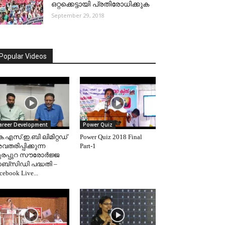
ഒറ്റക്കെട്ടായി പ്രതിരോധിക്കുക
September 29, 2018
Popular Videos
areer Development
Power Quiz
െ.എസ്.ഇ.ബി ലിമിറ്റഡ്
Power Quiz 2018 Final
തരിപ്പിക്കുന്ന
Part-1
ുരപ്പുറ സൗരോർജ്ജ
ബ്‌സിഡി പദ്ധതി –
cebook Live...