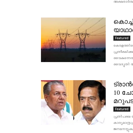
അക്ഷരാർത്ഥത
കൊച്ച
യാഥാര
Featured
കേരളത്തില
പ്രതീക്ഷിക
വൈകുന്നേരം
വൈദ്യുതി 
ട്രാന്
10 ചോദ
മറുപട
Featured
പ്രതിപക്ഷ ന
കാര്യമാത്രപ്
ജനമനസ്സുകളി