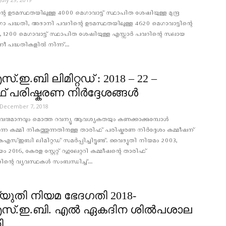
്റെ ഉടമസ്ഥതയിലുള്ള 4000 മെഗാവാട്ട് സ്ഥാപിത ശേഷിയുള്ള മുന്ദ്ര
െഗാ പദ്ധതി, അദാനി പവറിന്റെ ഉടമസ്ഥതയിലുള്ള 4620 മെഗാവാട്ടിന്റെ
ധതി, 1200 മെഗാവാട്ട് സ്ഥാപിത ശേഷിയുള്ള എസ്സാര്‍ പവറിന്റെ സലായ
ീ പദ്ധതികളില്‍ നിന്ന്...
.ഇ.ബി ലിമിറ്റഡ് : 2018 – 22 –
 പരിഷ്കരണ നിര്‍ദ്ദേശങ്ങള്‍
December 7, 2018
 വരുമാനവും മൊത്ത റവന്യൂ ആവശ്യകതയും കണക്കാക്കുമ്പോള്‍
കുന്ന കമ്മി നികത്തുന്നതിനുള്ള താരിഫ് പരിഷ്കരണ നിര്‍ദ്ദേശം കമ്മീഷന്
എസ്ഇബി ലിമിറ്റഡ് സമര്‍പ്പിച്ചിട്ടുണ്ട്. വൈദ്യുതി നിയമം 2003,
2016, കേരള സ്റ്റേറ്റ് റഗുലേറ്ററി കമ്മീഷന്റെ താരിഫ്
ന്റെ വ്യവസ്ഥകള്‍ സംബന്ധിച്ച്...
ുതി നിയമ ഭേദഗതി 2018-
സ്.ഇ.ബി. എൽ ഏകദിന ശില്‍പശാല
ി