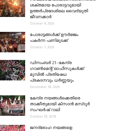
ശക്തമായ പോരാട്ടവുമായി
ഉത്തർപ്രദേശിലെ വൈദ്യുതി
ജീവനക്കാർ
October 4, 2020
പോരാട്ടങ്ങൾക്ക് ഊർജ്ജം
പകര്‍ന്ന പണിമുടക്ക്
October 7, 2020
ഡിസംബർ 23 -കേന്ദ്ര
ഗവൺമെന്റ് ഓഫീസുകൾക്ക്
മുമ്പിൽ പ്രതിഷേധ
പ്രകടനവും ധർണ്ണയും
December 18, 2020
കേന്ദ്ര നയങ്ങള്‍ക്കെതിരെ
താക്കീതുമായി കിസാന്‍ മസ്ദൂര്‍
സംഘര്‍ഷ് റാലി
October 29, 2018
ജനദ്രോഹ നയങ്ങളെ