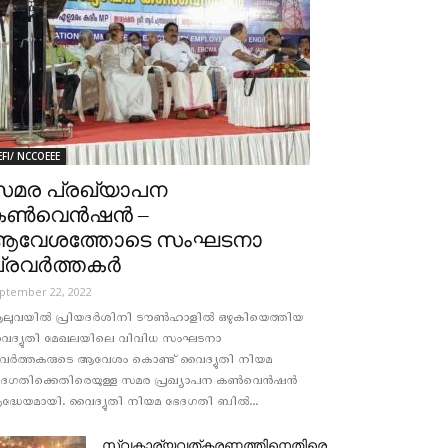
EFI/ NCCOEEE
മര പ്രഖ്യാപന
കൺവെൻഷൻ –
ആവേശത്തോടെ സംഘടനാ
്രവർത്തകർ
ptember 22, 2022
ലുവയിൽ പ്രിയദർശിനി ടൗൺഹാളിൽ ഒഴുകിയെത്തിയ
ൈദ്യുതി മേഖലയിലെ വിവിധ സംഘടനാ
്രവർത്തകരുടെ ആവേശം കൊണ്ട് വൈദ്യുതി നിയമ
േദഗതിക്കെതിരെയുള്ള സമര പ്രഖ്യാപന കൺവെൻഷൻ
രദ്ധേയമായി. വൈദ്യുതി നിയമ ഭേദഗതി ബിൽ...
സ്വകാര്യവത്കരണത്തിനെതിരെ