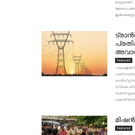
മാത്രമാണ്
ആരോപണങ്ങള്
ഇക്കാലമത്ര
ട്രാന
പ്രത
അവാസ
Featured
• കേരളത്തിന
പതിനായിരം 
ട്രാന്‍സ്ഗ്
220കെ.വിയ
സബ്സ്റ്റേ
പദ്ധതിയില്‍.
മിഷന്
Featured