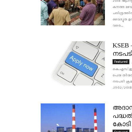
2018 ആഗസ്റ
കനത്ത മഴയും
ചരിത്രത്തില
വൈദ്യുത 
വരെ...
KSEB 
നടപടി
Featured
കെ.എസ്.ഇ.
പേരു തിരുത
നടപടി ക്രമ
.1902/2018 
അദാനിക
പദ്ധത
കോടി 