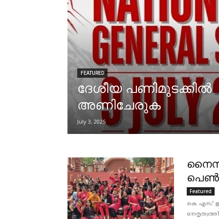
FEATURED
ദേശീയ പണിമുടക്കില്‍
അണിചേരുക
July 3, 2025
നൈസാ
പെൺ
Featured
കെ എസ് ഇ
നേതൃത്വത്ത