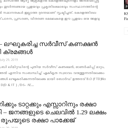
്റ് മാസത്തെ ആദ്യ ആഴ്ചകളില്‍ കേരളത്തിലുടനീളം അനുഭവപ്പെട്ട
P
 തുടര്‍ന്നുണ്ടായ പ്രളയവും പ്രകൃതിക്ഷോഭവും സംസ്ഥാനത്തിന്റെ
്‍ സമാനതകള്‍ ഇല്ലാത്ത ദുരന്തമാണ് സൃഷ്ടിച്ചത്. കേരളത്തിലെ
KS
Fi
ഉദ്പാദന, പ്രസരണ, വിതരണ മേഖലകളെ ഈ പ്രളയം ഒരു അളവു
– ലഘൂകരിച്ച സര്‍വീസ് കണക്ഷന്‍
 ക്രമങ്ങള്‍
July 29, 2019
ബി ലിമിറ്റഡിന്റെ പുതിയ സർവീസ് കണക്ഷൻ, ഓണർഷിപ്പ് മാറ്റം,
്തല്‍ എന്നിവ സംബന്ധിച്ച് ഏകീകൃത സ്വഭാവം വരുത്തുന്നതിലേക്കും
ങ്ങൾ ലഘൂകരിക്കുന്നതിലേക്കു മായി ബോർഡ് ഉത്തരവ് B.O (FTD)No
D(D & IT ) /D6- AE...
്കും ടാറ്റക്കും എസ്സാറിനും രക്ഷാ
ി – ജനങ്ങളുടെ ചെലവില്‍ 1.29 ലക്ഷം
രൂപയുടെ രക്ഷാ പാക്കേജ്
July 29, 2019