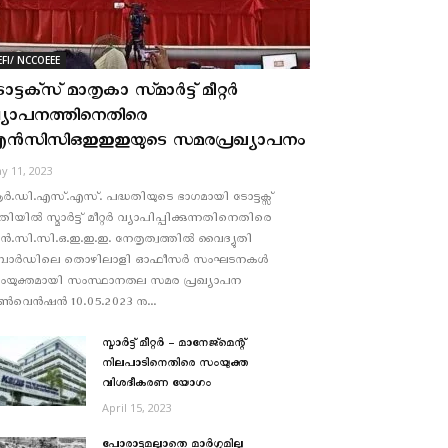
EFI/ NCCOEEE
ട്ടക്‌സ്‌ മാതൃകാ സ്‌മാർട്ട്‌ മീറ്റർ
്യാപനത്തിനെതിരെ
ൻസിസിഒഇഇഇയുടെ സമരപ്രഖ്യാപനം
y 11, 2023
്‍.ഡി.എസ്.എസ്. പദ്ധതിയുടെ ഭാഗമായി ടോട്ടക്സ്
തിയില്‍ സ്മാര്‍ട്ട് മീറ്റര്‍ വ്യാപിപ്പിക്കുന്നതിനെതിരെ
്‍.സി.സി.ഒ.ഇ.ഇ.ഇ. നേതൃത്വത്തില്‍ വൈദ്യുതി
ോര്‍ഡിലെ തൊഴിലാളി ഓഫീസര്‍ സംഘടനകള്‍
ംയുക്തമായി സംസ്ഥാനതല സമര പ്രഖ്യാപന
്‍വെന്‍ഷന്‍ 10.05.2023 നു...
സ്മാർട്ട് മീറ്റർ – മാനേജ്മെന്റ്
നിലപാടിനെതിരെ സംയുക്ത
വിശദീകരണ യോഗം
April 15, 2023
പോരാട്ടമല്ലാതെ മാര്‍ഗ്ഗമില്ല