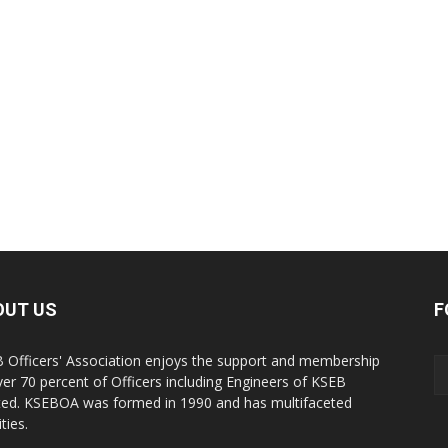
OUT US
F
 Officers' Association enjoys the support and membership
ver 70 percent of Officers including Engineers of KSEB
ted. KSEBOA was formed in 1990 and has multifaceted
ities.