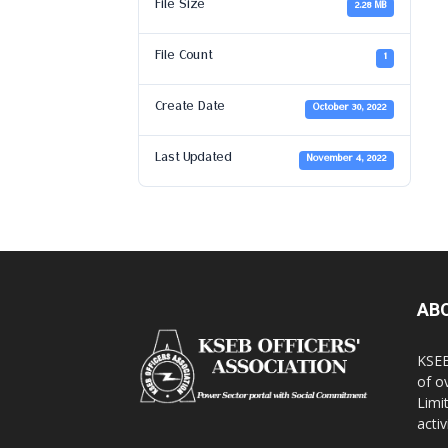
File Size
2.28 MB
File Count
1
Create Date
October 30, 2022
Last Updated
November 4, 2022
AB
KSEB
of o
Limi
activ