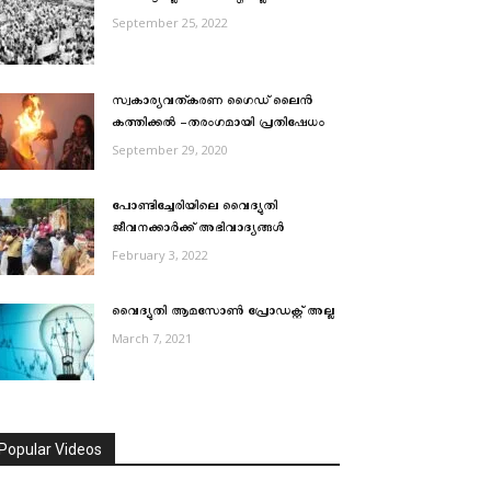
September 25, 2022
സ്വകാര്യവത്കരണ ഗൈഡ് ലൈൻ
കത്തിക്കൽ -തരംഗമായി പ്രതിഷേധം
September 29, 2020
പോണ്ടിച്ചേരിയിലെ വൈദ്യുതി
ജീവനക്കാര്‍ക്ക് അഭിവാദ്യങ്ങള്‍
February 3, 2022
വൈദ്യുതി ആമസോൺ പ്രോഡക്റ്റ് അല്ല
March 7, 2021
Popular Videos