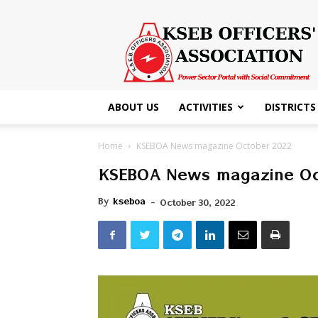
KSEB
Officers'
Association
ABOUT US
ACTIVITIES
DISTRICTS
Home
KSEBOA News magazine October 2022
KSEBOA News magazine Oc
By
kseboa
-
October 30, 2022