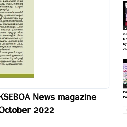
V
മക
Ma
by
co
P
Po
KSEBOA News magazine
Pa
October 2022