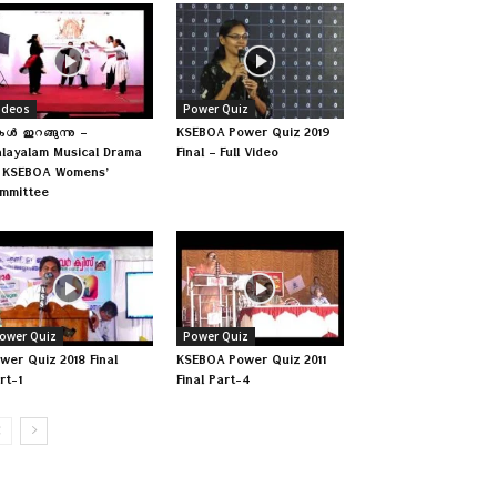
ideos
Power Quiz
ള്‍ ഇറങ്ങുന്നു –
KSEBOA Power Quiz 2019
layalam Musical Drama
Final – Full Video
 KSEBOA Womens’
mmittee
ower Quiz
Power Quiz
wer Quiz 2018 Final
KSEBOA Power Quiz 2011
rt-1
Final Part-4