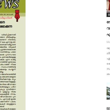
E
ടോ
വ
എ
Ma
ആര
രീ
എന
ബ
സ
കണ