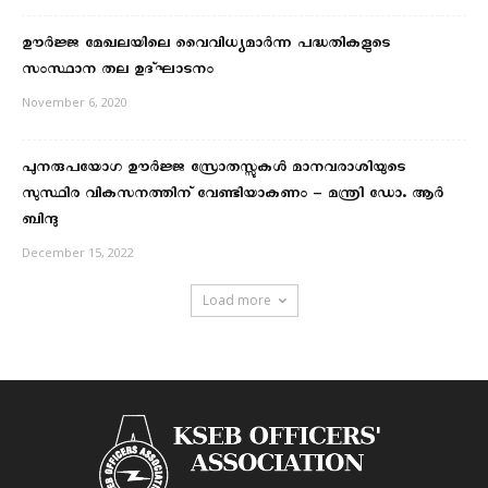
ഊർജ്ജ മേഖലയിലെ വൈവിധ്യമാർന്ന പദ്ധതികളുടെ
സംസ്ഥാന തല ഉദ്ഘാടനം
November 6, 2020
പുനരുപയോഗ ഊർജ്ജ സ്രോതസ്സുകൾ മാനവരാശിയുടെ
സുസ്ഥിര വികസനത്തിന് വേണ്ടിയാകണം – മന്ത്രി ഡോ. ആർ
ബിന്ദു
December 15, 2022
Load more