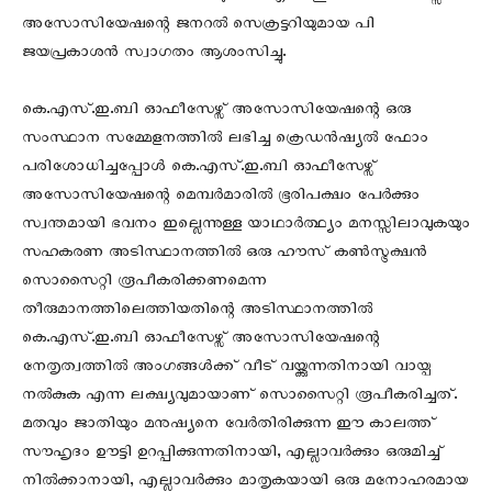
അസോസിയേഷന്റെ ജനറൽ സെക്രട്ടറിയുമായ പി
ജയപ്രകാശൻ സ്വാഗതം ആശംസിച്ചു.
കെ.എസ്.ഇ.ബി ഓഫീസേഴ്സ് അസോസിയേഷന്റെ ഒരു
സംസ്ഥാന സമ്മേളനത്തിൽ ലഭിച്ച ക്രെഡൻഷ്യൽ ഫോം
പരിശോധിച്ചപ്പോൾ കെ.എസ്.ഇ.ബി ഓഫീസേഴ്സ്
അസോസിയേഷന്റെ മെമ്പർമാരിൽ ഭൂരിപക്ഷം പേർക്കും
സ്വന്തമായി ഭവനം ഇല്ലെന്നുള്ള യാഥാർത്ഥ്യം മനസ്സിലാവുകയും
സഹകരണ അടിസ്ഥാനത്തിൽ ഒരു ഹൗസ് കൺസ്ട്രക്ഷൻ
സൊസൈറ്റി രൂപീകരിക്കണമെന്ന
തീരുമാനത്തിലെത്തിയതിന്റെ അടിസ്ഥാനത്തിൽ
കെ.എസ്.ഇ.ബി ഓഫീസേഴ്സ് അസോസിയേഷന്റെ
നേതൃത്വത്തിൽ അംഗങ്ങൾക്ക് വീട് വയ്ക്കുന്നതിനായി വായ്പ
നൽകുക എന്ന ലക്ഷ്യവുമായാണ് സൊസൈറ്റി രൂപീകരിച്ചത്.
മതവും ജാതിയും മനുഷ്യനെ വേർതിരിക്കുന്ന ഈ കാലത്ത്
സൗഹൃദം ഊട്ടി ഉറപ്പിക്കുന്നതിനായി, എല്ലാവർക്കും ഒരുമിച്ച്
നിൽക്കാനായി, എല്ലാവർക്കും മാതൃകയായി ഒരു മനോഹരമായ