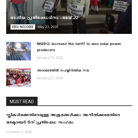
ദേശീയ പ്രതിഷേധദിനം -മേയ്.22
May 23, 2020
EEFI/ NCCOEEE
MSEDCL increase the tariff to woo solar power
producers
January 25, 2020
അദാലത്തിൽ പെയ്തിറിങ്ങിയ നന്മ
January 27, 2020
MUST READ
സ്ത്രീകള്‍ക്കെതിരെയുള്ള അക്രമങ്ങള്‍ക്കും അനീതിക്കുമെതിരെ
ഒക്ടോബര്‍ 6ന് പ്രതിഷേധ സംഗമം
October 5, 2020