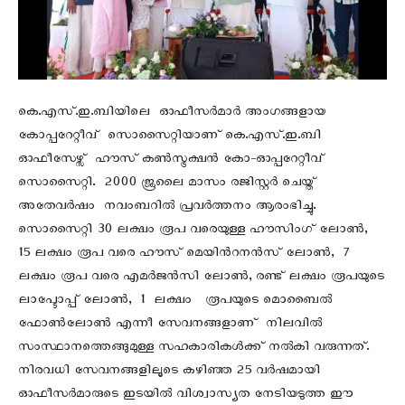
കെ.എസ്.ഇ.ബിയിലെ ഓഫീസർമാർ അംഗങ്ങളായ
കോപ്പറേറ്റീവ് സൊസൈറ്റിയാണ് കെ.എസ്.ഇ.ബി
ഓഫീസേഴ്സ് ഹൗസ് കൺസ്ട്രക്ഷൻ കോ-ഓപ്പറേറ്റീവ്
സൊസൈറ്റി. 2000 ജൂലൈ മാസം രജിസ്റ്റർ ചെയ്ത്
അതേവർഷം നവംബറിൽ പ്രവർത്തനം ആരംഭിച്ചു.
സൊസൈറ്റി 30 ലക്ഷം രൂപ വരെയുള്ള ഹൗസിംഗ് ലോൺ,
15 ലക്ഷം രൂപ വരെ ഹൗസ് മെയിൻറനൻസ് ലോൺ, 7
ലക്ഷം രൂപ വരെ എമർജൻസി ലോൺ, രണ്ട് ലക്ഷം രൂപയുടെ
ലാപ്ടോപ്പ് ലോൺ, 1 ലക്ഷം രൂപയുടെ മൊബൈൽ
ഫോൺലോൺ എന്നീ സേവനങ്ങളാണ് നിലവിൽ
സംസ്ഥാനത്തെങ്ങുമുള്ള സഹകാരികൾക്ക് നൽകി വരുന്നത്.
നിരവധി സേവനങ്ങളിലൂടെ കഴിഞ്ഞ 25 വർഷമായി
ഓഫീസർമാരുടെ ഇടയിൽ വിശ്വാസ്യത നേടിയടുത്ത ഈ