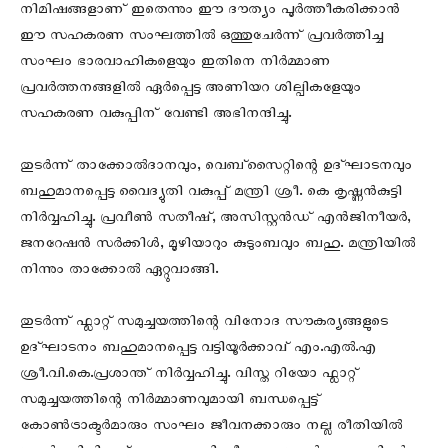
നിമിഷങ്ങളാണ് ഇതെന്നും ഈ ദൗത്യം പൂർത്തീകരിക്കാൻ
ഈ സഹകരണ സംഘത്തിൽ ഒത്തുചേർന്ന് പ്രവർത്തിച്ച
സംഘം ഭാരവാഹികളെയും ഇതിനെ നിർമ്മാണ
പ്രവർത്തനങ്ങളിൽ ഏർപ്പെട്ട അണിയറ ശില്പികളേയും
സഹകരണ വകുപ്പിന് വേണ്ടി അഭിനന്ദിച്ചു.
തുടർന്ന് താക്കോൽദാനവും, വെബ്സൈറ്റിന്റെ ഉദ്ഘാടനവും
ബഹുമാനപ്പെട്ട വൈദ്യുതി വകുപ്പ് മന്ത്രി ശ്രീ. കെ കൃഷ്ണൻകുട്ടി
നിർവ്വഹിച്ചു. പ്രവീൺ സതീഷ്, അസിസ്റ്റൻഡ് എൻജിനീയർ,
ജനറേഷൻ സർക്കിൾ, മൂഴിയാറും കുടുംബവും ബഹു. മന്ത്രിയിൽ
നിന്നും താക്കോൽ ഏറ്റുവാങ്ങി.
തുടർന്ന് ഫ്ലാറ്റ് സമുച്ചയത്തിന്റെ വിനോദ സൗകര്യങ്ങളുടെ
ഉദ്ഘാടനം ബഹുമാനപ്പെട്ട വട്ടിയൂർക്കാവ് എം.എൽ.എ
ശ്രീ.വി.കെ.പ്രശാന്ത് നിർവ്വഹിച്ചു. വിസ്ത റിയോ ഫ്ലാറ്റ്
സമുച്ചയത്തിന്റെ നിർമ്മാണവുമായി ബന്ധപ്പെട്ട്
കോൺട്രാക്ടർമാരും സംഘം ജീവനക്കാരും നല്ല രീതിയിൽ