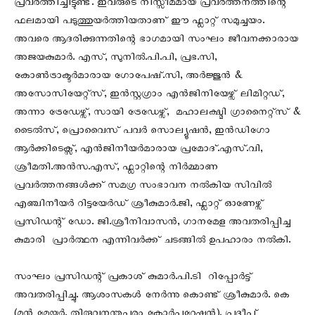
പ്രവർത്തിച്ചിട്ടുണ്ട്. ഇവരുടെ നിസ്സീമമായ പ്രവർത്തനത്തിന്റെ
ഫലമായി പടുത്തുയർത്തിയതാണ് ഈ ഫ്ലാറ്റ് സമുച്ചയം.
അവരെ ആദരിക്കുന്നതിന്റെ ഭാഗമായി സംഘം ജീവനക്കാരായ
അജയകുമാർ. എസ്, സുനിൽ.പി.പി, പ്രഭ.സി,
കോൺട്രാക്ടർമാരായ ഗോപേഷ്.സി, അർജ്ജുൻ &
അസോസിയേറ്റ്സ്, ഇൻസ്റ്റഗ്രാം എൻജിനിയേഴ്സ് ലിമിറ്റഡ്,
അന്നാ ട്രേഡേഴ്സ്, സായി ട്രേഡേഴ്സ്, മഹാലക്ഷ്മി ഗ്രാനൈറ്റ്സ് &
ടൈൽസ്, പ്രൊവൈസ് പവർ സൊല്യൂഷൻ, ഇൻഡിഗോ
ആർക്കിടെക്സ്, എൻജിനീയർമാരായ പ്രമോദ്.എസ്.വി,
ശ്രീമതി.അൻസ.എസ്, ഫ്ലാറ്റിന്റെ നിർമ്മാണ
പ്രവർത്തനങ്ങൾക്ക് സമഗ്ര സംഭാവന നൽകിയ സിവിൽ
എഞ്ചിനീയർ റിട്ടയേർഡ് ശ്രീകുമാർ.ജി, ഫ്ലാറ്റ് ഓണേഴ്സ്
പ്രസിഡന്റ് ഡോ. ജി.ശ്രീനിവാസൻ, ഗാനമേള അവതരിപ്പിച്ച
കുമാരി പ്രാർത്ഥന എന്നിവർക്ക് ചടങ്ങിൽ ഉപഹാരം നൽകി.
സംഘം പ്രസിഡന്റ് പ്രകാശ് കുമാർ.പി.ടി റിപ്പോർട്ട്‌
അവതരിപ്പിച്ചു. ആശംസകൾ നേർന്നു കൊണ്ട് ശ്രീകുമാർ. കെ