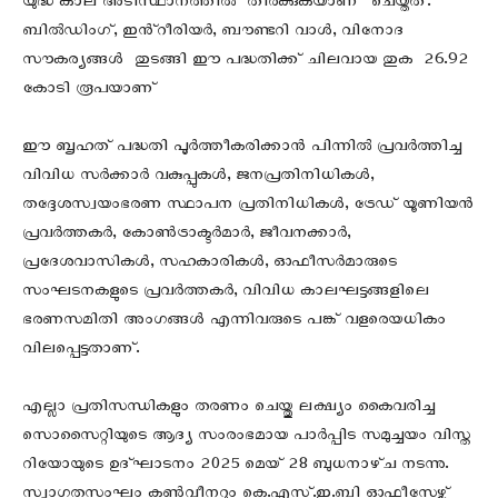
യുദ്ധ കാല അടിസ്ഥാനത്തിൽ തീർക്കുകയാണ് ചെയ്തത്.
ബിൽഡിംഗ്, ഇൻ്റീരിയർ, ബൗണ്ടറി വാൾ, വിനോദ
സൗകര്യങ്ങൾ തുടങ്ങി ഈ പദ്ധതിക്ക് ചിലവായ തുക 26.92
കോടി രൂപയാണ്
ഈ ബൃഹത് പദ്ധതി പൂർത്തീകരിക്കാൻ പിന്നിൽ പ്രവർത്തിച്ച
വിവിധ സർക്കാർ വകുപ്പുകൾ, ജനപ്രതിനിധികൾ,
തദ്ദേശസ്വയംഭരണ സ്ഥാപന പ്രതിനിധികൾ, ട്രേഡ് യൂണിയൻ
പ്രവർത്തകർ, കോൺട്രാക്ടർമാർ, ജീവനക്കാർ,
പ്രദേശവാസികൾ, സഹകാരികൾ, ഓഫീസർമാരുടെ
സംഘടനകളുടെ പ്രവർത്തകർ, വിവിധ കാലഘട്ടങ്ങളിലെ
ഭരണസമിതി അംഗങ്ങൾ എന്നിവരുടെ പങ്ക് വളരെയധികം
വിലപ്പെട്ടതാണ്.
എല്ലാ പ്രതിസന്ധികളും തരണം ചെയ്തു ലക്ഷ്യം കൈവരിച്ച
സൊസൈറ്റിയുടെ ആദ്യ സംരംഭമായ പാർപ്പിട സമുച്ചയം വിസ്ത
റിയോയുടെ ഉദ്ഘാടനം 2025 മെയ് 28 ബുധനാഴ്‌ച നടന്നു.
സ്വാഗതസംഘം കൺവീനറും കെ.എസ്.ഇ.ബി ഓഫീസേഴ്സ്