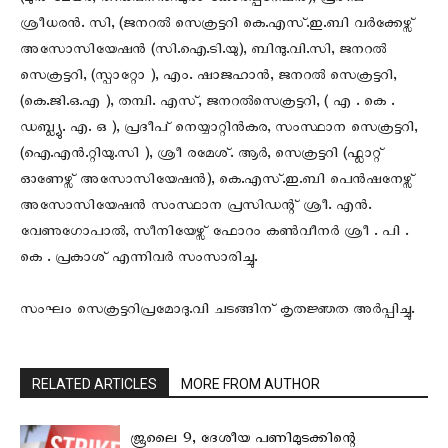
(മുൻ മേയർ, തിരുവനന്തപുരം കോർപ്പറേഷൻ), പ്രദീപ്
ശ്രീധരൻ. സി, (ജനറൽ സെക്രട്ടറി കെ.എസ്.ഇ.ബി വർക്കേഴ്സ്
അസോസിയേഷൻ (സി.ഐ.ടി.യു), ബിന്ദു.വി.സി, ജനറൽ
സെക്രട്ടറി, (സ്പാറ്റോ ), എം. ഷാജഹാൻ, ജനറൽ സെക്രട്ടറി,
(കെ.ജി.ഒ.എ ), തമ്പി. എസ്, ജനറൽസെക്രട്ടറി, ( എ . കെ .
ഡബ്ല്യു. എ. ഒ ), പ്രദീപ് നെയ്യാറ്റിൻകര, സംസ്ഥാന സെക്രട്ടറി,
(ഐ.എൻ.റ്റിയു.സി ), ശ്രീ രമേശ്. ആർ, സെക്രട്ടറി (ഫ്ലാറ്റ്
ഓണേഴ്സ് അസോസിയേഷൻ), കെ.എസ്.ഇ.ബി പെൻഷനേഴ്സ്
അസോസിയേഷൻ സംസ്ഥാന പ്രസിഡന്റ് ശ്രീ. എൻ.
വേണുഗോപാൽ, സീനിയേഴ്സ് ഫോറം കൺവീനർ ശ്രീ . പി .
കെ . പ്രകാശ് എന്നിവർ സംസാരിച്ചു.
സംഘം സെക്രട്ടറിപ്രമോദു.വി ചടങ്ങിന് കൃതജ്ഞത അർപ്പിച്ചു.
RELATED ARTICLES
MORE FROM AUTHOR
ജൂലൈ 9, ദേശീയ പണിമുടക്കിന്റെ