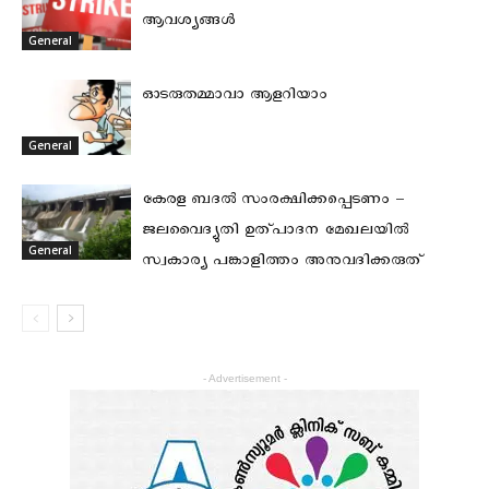
ആവശ്യങ്ങള്‍
General
ഓടരുതമ്മാവാ ആളറിയാം
General
കേരള ബദല്‍ സംരക്ഷിക്കപ്പെടണം –
ജലവൈദ്യുതി ഉത്പാദന മേഖലയില്‍
General
സ്വകാര്യ പങ്കാളിത്തം അനുവദിക്കരുത്
- Advertisement -