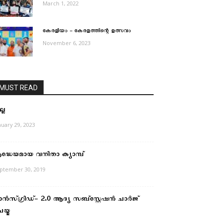
March 1, 2022
കേരളീയം – കേരളത്തിന്റെ ഉത്സവം
November 6, 2023
MUST READ
്ല
nuary 29, 2023
്രദ്ധേയമായ വനിതാ ക്യാമ്പ്
ptember 30, 2019
്രാൻസ്ഗ്രിഡ്- 2.0 ആദ്യ സബ്സ്റ്റേഷൻ ചാർജ്
യ്തു