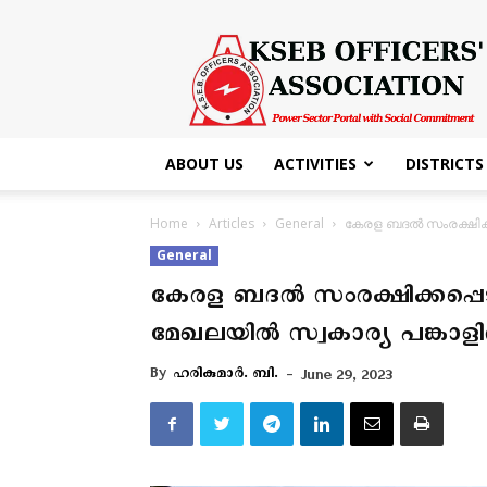
KSEB
Officers'
Association
ABOUT US
ACTIVITIES
DISTRICTS
Home
Articles
General
കേരള ബദല്‍ സംരക്ഷിക
General
കേരള ബദല്‍ സംരക്ഷിക്കപ്
മേഖലയില്‍ സ്വകാര്യ പങ്കാള
By
ഹരികുമാർ. ബി.
-
June 29, 2023