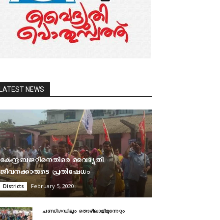
LATEST NEWS
കേന്ദ്രബജറ്റിനെതിരെ വൈദ്യുതി
ജീവനക്കാരുടെ പ്രതിഷേധം
February 5, 2020
Districts
ചണ്ഡിഗഡിലും തൊഴിലാളിമുന്നേറ്റം