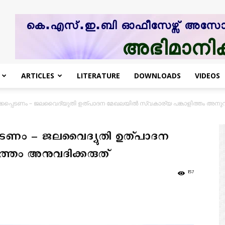
ARTICLES
LITERATURE
DOWNLOADS
VIDEOS
്കപ്പെടണം – ജലവൈദ്യുതി ഉത്പാദന മേഖലയില്‍ സ്വകാര്യ പങ്കാളിത്തം അനുവദ
പെടണം – ജലവൈദ്യുതി ഉത്പാദന
ിത്തം അനുവദിക്കരുത്
157