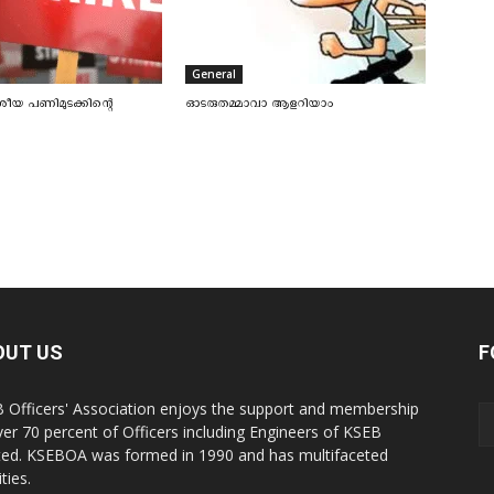
General
ീയ പണിമുടക്കിന്റെ
ഓടരുതമ്മാവാ ആളറിയാം
OUT US
F
 Officers' Association enjoys the support and membership
ver 70 percent of Officers including Engineers of KSEB
ted. KSEBOA was formed in 1990 and has multifaceted
ities.