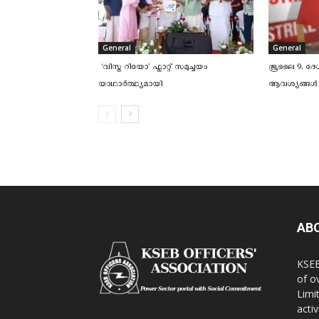
General
General
‘വിസ്ത റിയോ’ ഫ്ലാറ്റ് സമുച്ചയം
ജൂലൈ 9, ദേശ
യാഥാർത്ഥ്യമായി
ആവശ്യങ്ങള്‍
AB
KSEB
of o
Limi
activ