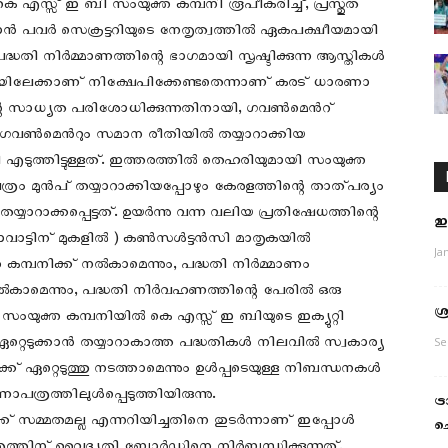
എസ്സ് ഇ ബി സംയുക്ത കമ്പനി രൂപീകരിച്ച്, പ്രസ്തുത
കാൻ പവർ സെക്രട്ടറിയുടെ നേതൃത്വത്തിൽ ഏകപക്ഷീയമായി
്ധതി നിർമ്മാണത്തിന്റെ ഭാഗമായി സൃഷ്ടിക്കുന്ന ആസ്തികൾ
്പനിയിലേക്കാണ് നിക്ഷേപിക്കേണ്ടതെന്നാണ് കരട് ധാരണാ
ഇതിന്റെ സാധ്യത പരിശോധിക്കുന്നതിനായി, ഗവൺമെൻറ്
ഡ് ഗവൺമെൻറും സമാന രീതിയിൽ തയ്യാറാക്കിയ
ടുത്തിട്ടുള്ളത്. ഇത്തരത്തിൽ തെഹരിയുമായി സംയുക്ത
രം മുന്‍പ് തയ്യാറാക്കിയപ്പോഴും കേരളത്തിന്റെ താത്പര്യം
ാറാക്കപ്പെട്ടത്. ഉയര്‍ന്നു വന്ന വലിയ പ്രതിഷേധത്തിന്റെ
ഇല
വാട്ടിന് മുകളിൽ ) കൺസൾട്ടൻസി മാതൃകയിൽ
Ja
്പനിക്ക് നല്‍കാമെന്നും, പദ്ധതി നിർമ്മാണം
‍കാമെന്നും, പദ്ധതി നിർവഹണത്തിന്റെ പേരിൽ ഒരു
ശ
ം, സംയുക്ത കമ്പനിയിൽ കെ എസ്സ് ഇ ബിയുടെ ഇക്യുറ്റി
്റെടുക്കാൻ തയ്യാറാകാത്ത പദ്ധതികൾ നിലവിൽ സ്വകാര്യ
Se
 ഏറ്റെടുത്തു നടത്താമെന്നും ഉൾപ്പടെയുള്ള നിബന്ധനകള്‍
്രത്തിലുള്‍പ്പെടുത്തിയിരുന്നു.
ട
് സമ്മതമല്ല എന്നറിയിച്ചതിനെ തുടര്‍ന്നാണ് ഇപ്പോൾ
ചെ