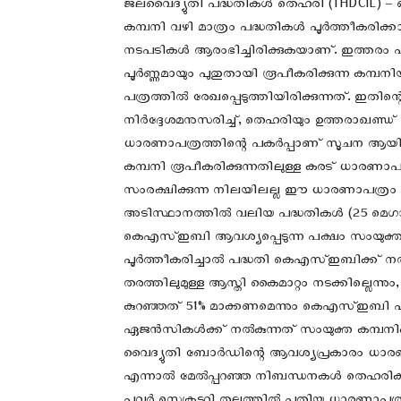
ജലവൈദ്യുതി പദ്ധതികൾ തെഹരി (THDCIL) – കെ 
കമ്പനി വഴി മാത്രം പദ്ധതികൾ പൂർത്തീകരിക്
നടപടികള്‍ ആരംഭിച്ചിരിക്കുകയാണ്. ഇത്തരം പദ
പൂര്‍ണ്ണമായും പുതുതായി രൂപീകരിക്കുന്ന കമ
പത്രത്തില്‍ രേഖപ്പെടുത്തിയിരിക്കുന്നത്. 
നിർദ്ദേശമനുസരിച്ച്, തെഹരിയും ഉത്തരാഖണ്
ധാരണാപത്രത്തിന്റെ പകർപ്പാണ് സൂചന ആയി എ
കമ്പനി രൂപീകരിക്കുന്നതിലുള്ള കരട് ധാരണാപത്
സംരക്ഷിക്കുന്ന നിലയിലല്ല ഈ ധാരണാപത്രം തയ്യ
അടിസ്ഥാനത്തിൽ വലിയ പദ്ധതികൾ (25 മെഗാ
കെഎസ്ഇബി ആവശ്യപ്പെടുന്ന പക്ഷം സംയുക്ത കമ
പൂർത്തീകരിച്ചാൽ പദ്ധതി കെഎസ്ഇബിക്ക് നല്
തരത്തിലുമുള്ള ആസ്തി കൈമാറ്റം നടക്കില്ലെന്നു
കുറഞ്ഞത് 51% മാക്കണമെന്നും കെഎസ്ഇബി ഏറ
ഏജൻസികൾക്ക് നൽകുന്നത് സംയുക്ത കമ്പനിക്ക്
വൈദ്യുതി ബോര്‍ഡിന്റെ ആവശ്യപ്രകാരം ധാരണാപത
എന്നാൽ മേല്‍പ്പറഞ്ഞ നിബന്ധനകള്‍ തെഹരിക്ക