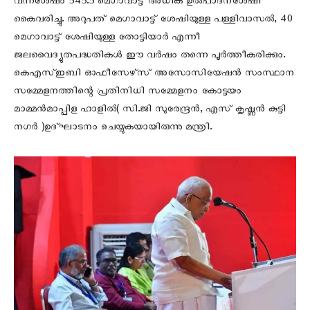
വന്നശേഷം 545.5 മെഗാവാട്ട്‌ അധിക ഉൽപാദനശേഷി
കൈവരിച്ചു. അറുപത്‌ മെഗാവാട്ട്‌ ശേഷിയുള്ള പള്ളിവാസൽ, 40
മെഗാവാട്ട്‌ ശേഷിയുള്ള തോട്ടിയാർ എന്നീ
ജലവൈദ്യുതപദ്ധതികൾ ഈ വർഷം തന്നെ പൂർത്തീകരിക്കും.
കെഎസ്‌ഇബി ഓഫീസേഴ്‌സ്‌ അസോസിയേഷൻ സംസ്ഥാന
സമ്മേളനത്തിന്റെ പ്രതിനിധി സമ്മേളനം കോട്ടയം
മാമ്മൻമാപ്പിള ഹാളിൽ( സി.ജി സുരേന്ദ്രന്‍, എസ് കൃഷ്ണന്‍ കുട്ടി
നഗര്‍ )ഉദ്‌ഘാടനം ചെയ്യുകയായിരുന്നു മന്ത്രി.