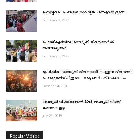
ഫെബ്രുവരി 3- ദേശീയ വൈദ്യുതി പണിമുടക്ക് തുടങ്ങി
February 2, 2021
പോണ്ടിച്ചേരിയിലെ വൈദ്യുതി ജീവനക്കാര്‍ക്ക്
അഭിവാദ്യങ്ങള്‍
February 3, 2022
യു.പി.യിലെ വൈദ്യുതി ജീവനക്കാർ നടത്തുന്ന ജീവന്മരണ
പോരാട്ടത്തിന് പിന്തുണ – ഒക്ടോബര്‍ 5ന് NCCOEEE...
October 4, 2020
വൈദ്യുതി നിയമ ഭേദഗതി 2018 വൈദ്യുതി നിരക്ക്
കുത്തനെ കൂടും
July 29, 2019
Popular Videos