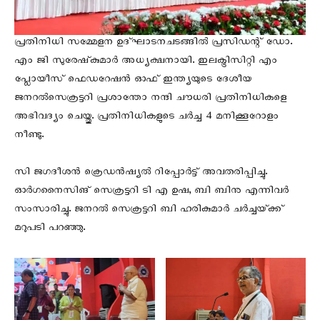
പ്രതിനിധി സമ്മേളന ഉദ്‌ഘാടനചടങ്ങിൽ പ്രസിഡന്റ്‌ ഡോ.
എം ജി സുരേഷ്‌കുമാർ അധ്യക്ഷനായി. ഇലക്ട്രിസിറ്റി എം
പ്ലോയീസ് ഫെഡറേഷന്‍ ഓഫ് ഇന്ത്യയുടെ ദേശീയ
ജനറല്‍സെക്രട്ടറി പ്രശാന്തോ നന്ദി ചൗധരി പ്രതിനിധികളെ
അഭിവദ്യം ചെയ്തു. പ്രതിനിധികളുടെ ചര്‍ച്ച 4 മനിക്കൂറോളം
നീണ്ടു.
സി ജഗദീശൻ ക്രെഡൻഷ്യൽ റിപ്പോർട്ട്‌ അവതരിപ്പിച്ചു.
ഓർഗനൈസിങ്‌ സെക്രട്ടറി ടി എ ഉഷ, ബി ബിനു എന്നിവർ
സംസാരിച്ചു. ജനറൽ സെക്രട്ടറി ബി ഹരികുമാർ ചർച്ചയ്‌ക്ക്‌
മറുപടി പറഞ്ഞു.