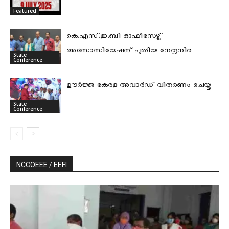
Featured
കെ.എസ്.ഇ.ബി ഓഫീസേഴ്സ്
അസോസിയേഷന് പുതിയ നേതൃനിര
State
Conference
ഊർജ്ജ കേരള അവാർഡ് വിതരണം ചെയ്തു
State
Conference
NCCOEEE / EEFI