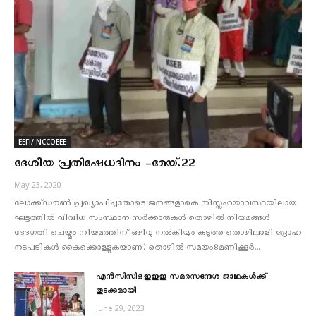
EEFI/ NCCOEEE
ദേശീയ പ്രതിഷേധദിനം -മേയ്.22
May 23, 2020
ലോക്ക്ഡൗണ്‍ പ്രഖ്യാപിച്ചതോടെ ജനങ്ങളാകെ നിസ്സഹയാവസ്ഥയിലായ
ഘട്ടത്തില്‍ വിവിധ സംസ്ഥാന സര്‍ക്കാരുകള്‍ തൊഴില്‍ നിയമങ്ങള്‍
ഭേദഗതി ചെയ്തും നിയമത്തിന് ഒഴിവു നല്‍കിയും കടുത്ത തൊഴിലാളി ദ്രോഹ
നടപടികള്‍ കൈക്കൊള്ളുകയാണ്. തൊഴില്‍ സമയം8മണിക്കൂര്‍...
എന്‍സിസിഒഇഇഇ സമരസന്ദേശ ജാഥകള്‍ക്ക്
തുടക്കമായി
June 29, 2023