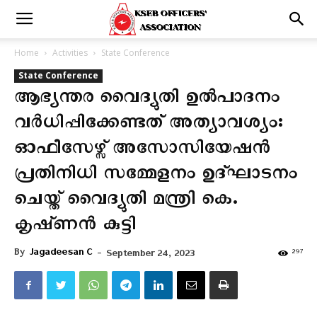
Home
Activities
State Conference
State Conference
ആഭ്യന്തര വൈദ്യുതി ഉൽപാദനം
വർധിപ്പിക്കേണ്ടത്‌ അത്യാവശ്യം:
ഓഫീസേഴ്സ് അസോസിയേഷന്‍
പ്രതിനിധി സമ്മേളനം ഉദ്ഘാടനം
ചെയ്ത് വൈദ്യുതി മന്ത്രി കെ.
കൃഷ്‌ണന്‍ കുട്ടി
By
Jagadeesan C
-
297
September 24, 2023