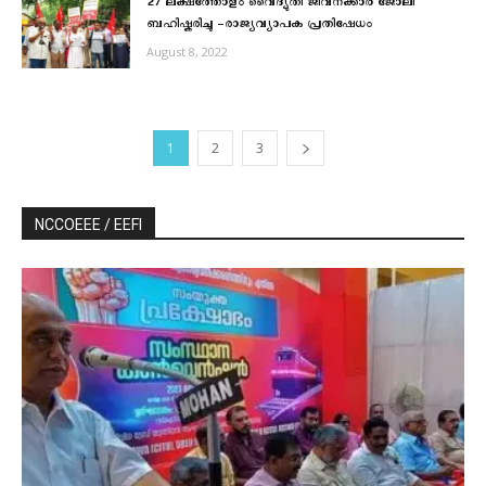
27 ലക്ഷത്തോളം വൈദ്യുതി ജീവനക്കാർ ജോലി
ബഹിഷ്കരിച്ചു -രാജ്യവ്യാപക പ്രതിഷേധം
August 8, 2022
1
2
3
NCCOEEE / EEFI