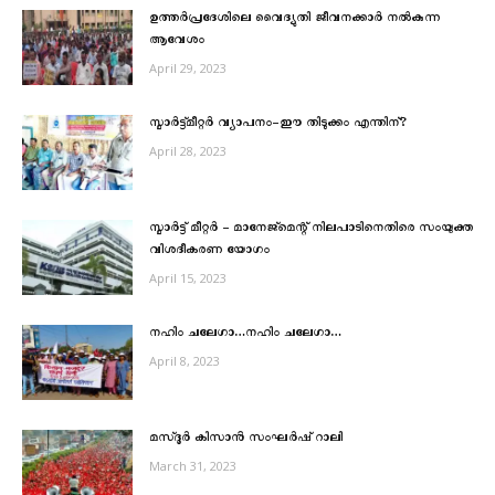
ഉത്തർപ്രദേശിലെ വൈദ്യുതി ജീവനക്കാർ നല്‍കുന്ന
ആവേശം
April 29, 2023
സ്മാര്‍ട്ട്മീറ്റര്‍ വ്യാപനം-ഈ തിടുക്കം എന്തിന്?
April 28, 2023
സ്മാർട്ട് മീറ്റർ – മാനേജ്മെന്റ് നിലപാടിനെതിരെ സംയുക്ത
വിശദീകരണ യോഗം
April 15, 2023
നഹിം ചലേഗാ…നഹിം ചലേഗാ…
April 8, 2023
മസ്‌ദൂര്‍ കിസാന്‍ സംഘര്‍ഷ് റാലി
March 31, 2023