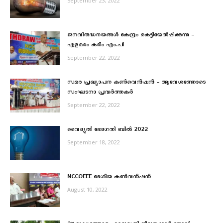
September 23, 2022
ജനവിരുദ്ധനയങ്ങൾ കേന്ദ്രം കെട്ടിയേൽപ്പിക്കുന്നു –
എളമരം കരീം എം.പി
September 22, 2022
സമര പ്രഖ്യാപന കൺവെൻഷൻ – ആവേശത്തോടെ
സംഘടനാ പ്രവർത്തകർ
September 22, 2022
വൈദ്യുതി ഭേദഗതി ബിൽ 2022
September 18, 2022
NCCOEEE ദേശീയ കൺവൻഷൻ
August 10, 2022