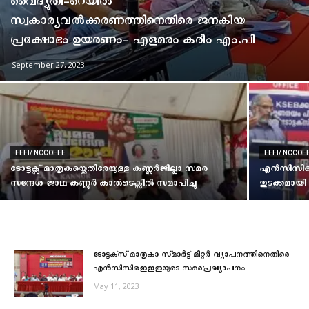
വൈദ്യുതി-റെയില്‍
സ്വകാര്യവല്‍ക്കരണത്തിനെതിരെ ജനകീയ
പ്രക്ഷോഭം ഉയരണം- എളമരം കരീം എം.പി
September 27, 2023
EEFI/ NCCOEEE
EEFI/ NCCOE
ടോട്ടക്സ് മാതൃകയ്ക്കെതിരേയുള്ള കണ്ണുര്‍ജില്ലാ സമര
എന്‍സിസി
സന്ദേശ ജാഥ കണ്ണൂര്‍ കാല്‍ടെക്സില്‍ സമാപിച്ചു
തുടക്കമായി
ടോട്ടക്‌സ്‌ മാതൃകാ സ്‌മാർട്ട്‌ മീറ്റർ വ്യാപനത്തിനെതിരെ
എൻസിസിഒഇഇഇയുടെ സമരപ്രഖ്യാപനം
May 11, 2023