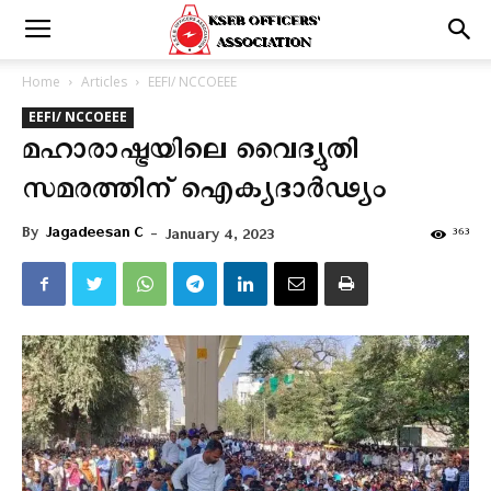
Home
Articles
EEFI/ NCCOEEE
EEFI/ NCCOEEE
മഹാരാഷ്ട്രയിലെ വൈദ്യുതി
സമരത്തിന് ഐക്യദാർഢ്യം
By
Jagadeesan C
-
363
January 4, 2023