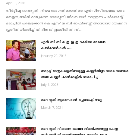
April 5, 2018
നിര്‍ദ്ദിഷ്ട വൈദ്യുതി നിയമ ഭേദഗതിക്കെതിരെ എന്‍സിസിഒഇഇഇ യുടെ
നേതൃത്വത്തിൽ രാജ്യത്തെ വൈദ്യുതി ജീവനക്കാർ നടത്തുന്ന പാർലമെന്റ്
മാർച്ചിൽ പങ്കെടുക്കാൻ കെ എസ് ഇ ബി ഓഫീസേഴ്സ് അസോസിയേഷനെ
പ്രതിനിധീകരിച്ച് വിവിധ ജില്ലകളിൽ നിന്ന്...
എന്‍ സി സി ഒ ഇ ഇ ഇ ദക്ഷിണ മേഖലാ
കണ്‍വെന്‍ഷന്‍ –...
January 29, 2018
ടോട്ടക്സ് മാതൃകയ്ക്കെതിരേയുള്ള കണ്ണുര്‍ജില്ലാ സമര സന്ദേശ
ജാഥ കണ്ണൂര്‍ കാല്‍ടെക്സില്‍ സമാപിച്ചു
July 1, 2023
വൈദ്യുതി ആമസോൺ പ്രോഡക്റ്റ് അല്ല
March 7, 2021
വൈദ്യുതി വിതരണ മേഖല വിഭജിക്കാനുള്ള കേന്ദ്ര