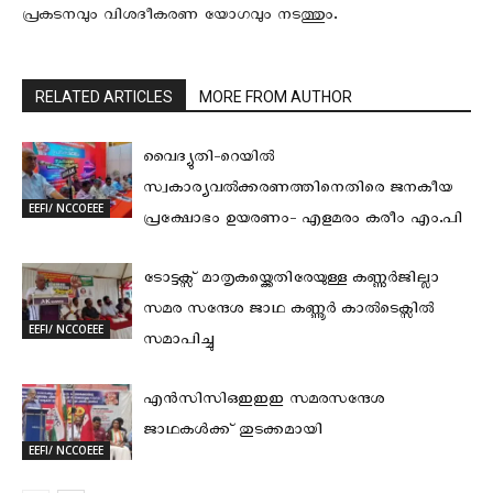
പ്രകടനവും വിശദീകരണ യോഗവും നടത്തും.
RELATED ARTICLES
MORE FROM AUTHOR
വൈദ്യുതി-റെയില്‍
സ്വകാര്യവല്‍ക്കരണത്തിനെതിരെ ജനകീയ
EEFI/ NCCOEEE
പ്രക്ഷോഭം ഉയരണം- എളമരം കരീം എം.പി
ടോട്ടക്സ് മാതൃകയ്ക്കെതിരേയുള്ള കണ്ണുര്‍ജില്ലാ
സമര സന്ദേശ ജാഥ കണ്ണൂര്‍ കാല്‍ടെക്സില്‍
EEFI/ NCCOEEE
സമാപിച്ചു
എന്‍സിസിഒഇഇഇ സമരസന്ദേശ
ജാഥകള്‍ക്ക് തുടക്കമായി
EEFI/ NCCOEEE