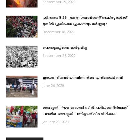
September 29, 2020
ഡിസംബർ 23 -കേന്ദ്ര ഗവൺമെന്റ് ഓഫീസുകൾക്ക്
മുമ്പിൽ പ്രതിഷേധ പ്രകടനവും ധർണ്ണയും
December 18, 2020
പോരാട്ടമല്ലാതെ മാര്‍ഗ്ഗമില്ല
September 25, 2022
ഇന്ധന വിലവര്‍ദ്ധനവിനെതിരെ പ്രതിഷേധമിരമ്പി
June 26, 2020
വൈദ്യുതി നിയമ ഭേദഗതി ബിൽ പാർലമെൻറിലേക്ക്
-ദേശീയ വൈദ്യുതി പണിമുടക്ക് വിജയിപ്പിക്കുക
January 29, 2021