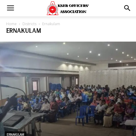
Home
Districts
Ernakulam
ERNAKULAM
ERNAKULAM