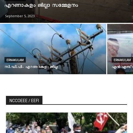
എറണാകുളം ജില്ലാ സമ്മേളനം
September 5, 2023
ERNAKULAM
ERNAKULAM
സി.ഡി.പി- എറണാകുളം ജില്ല
എന്‍ എസ് 
NCCOEEE / EEFI