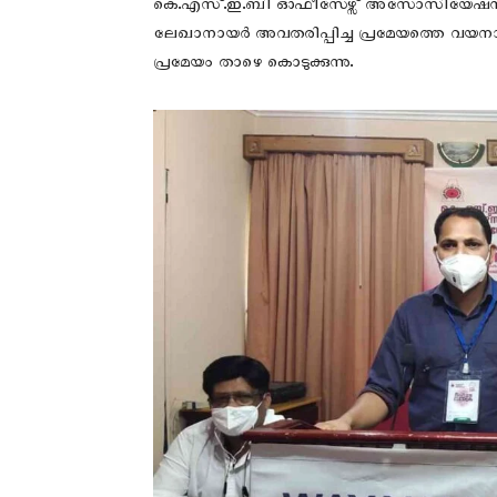
കെ.എസ്.ഇ.ബി ഓഫീസേഴ്സ് അസോസിയേഷന്‍ സമ്മ
ലേഖാനായര്‍ അവതരിപ്പിച്ച പ്രമേയത്തെ വയനാട് 
പ്രമേയം താഴെ കൊടുക്കുന്നു.