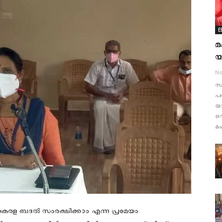
E
മ
യ
No
സം
പങ
യാ
സെ
മഹ
 കേരള ബദൽ സംരക്ഷിക്കാം എന്ന പ്രമേയം