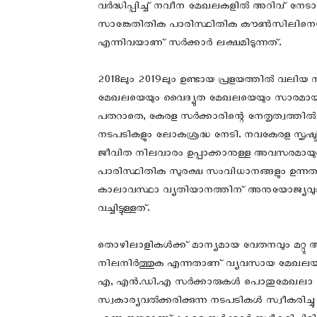
വർദ്ധിപ്പിച്ച് നവീന മേഖലകളിൽ അറിവ് നേടാനു
സാങ്കേതിതിക പാരിസ്ഥിതിക കൗൺസിലിനെയു
എന്നിവയാണ് സർക്കാർ ലക്ഷമിടുന്നത്.
2018ലും 2019ലും ഉണ്ടായ പ്രളയത്തില്‍ വലിയ
മേഖലയെയും വൈദ്യുത മേഖലയെയും സാരമായ രീ
പതറാതെ, കേരള സർക്കാരിന്റെ നേതൃത്വത്തിൽ 
നടപടികളും ലോകശ്രദ്ധ നേടി. നവകേരള സൃഷ്ടിയ
ജീവിത നിലവാരം ഉപ്പാക്കാനുള്ള അവസരമായും 
പാരിസ്ഥിതിക സുരക്ഷ സംവിധാനങ്ങളും ഉന്നത
കാലാവസ്ഥാ വ്യതിയാനത്തിന് അനുയോജ്യവും പ
വച്ചിട്ടുള്ളത്.
തൊഴിലാളികൾക്ക് മാന്യമായ വേതനവും മറ്റു 
നിലനിർത്തുക എന്നതാണ് വ്യവസായ മേഖലയില
എ, എൻ.ഡി.എ സർക്കാരുകൾ പൊതുമേഖലാ സ്ഥ
സ്വകാര്യവൽക്കരിക്കുന്ന നടപടികൾ സ്വീകരിച്