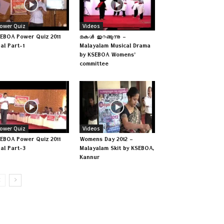
ower Quiz
Videos
EBOA Power Quiz 2011
മകള്‍ ഇറങ്ങുന്നു –
nal Part-1
Malayalam Musical Drama
by KSEBOA Womens’
committee
ower Quiz
Videos
EBOA Power Quiz 2011
Womens Day 2012 –
nal Part-3
Malayalam Skit by KSEBOA,
Kannur