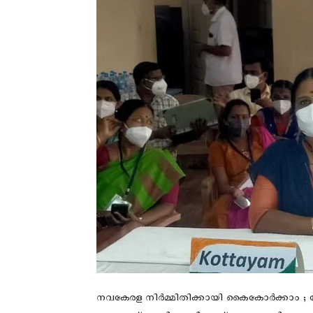
നവകേരള നിർമ്മിതിക്കായി കൈകോര്‍ക്കാം ;