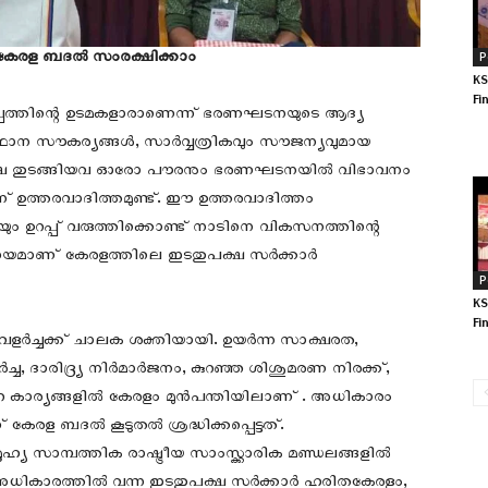
 കേരള ബദൽ സംരക്ഷിക്കാം
P
KS
Fi
പ്പത്തിന്റെ ഉടമകളാരാണെന്ന് ഭരണഘടനയുടെ ആദ്യ
്ഥാന സൗകര്യങ്ങൾ, സാർവ്വത്രികവും സൗജന്യവുമായ
സുരക്ഷ തുടങ്ങിയവ ഓരോ പൗരനും ഭരണഘടനയിൽ വിഭാവനം
ിന് ഉത്തരവാദിത്തമുണ്ട്. ഈ ഉത്തരവാദിത്തം
യും ഉറപ്പ് വരുത്തിക്കൊണ്ട് നാടിനെ വികസനത്തിന്റെ
ന നയമാണ് കേരളത്തിലെ ഇടതുപക്ഷ സർക്കാർ
P
KS
Fi
ളർച്ചക്ക് ചാലക ശക്തിയായി. ഉയർന്ന സാക്ഷരത,
ച, ദാരിദ്ര്യ നിർമാർജനം, കുറഞ്ഞ ശിശുമരണ നിരക്ക്,
ഒട്ടേറെ കാര്യങ്ങളിൽ കേരളം മുൻപന്തിയിലാണ് . അധികാരം
രള ബദൽ കൂടുതൽ ശ്രദ്ധിക്കപ്പെട്ടത്.
യ സാമ്പത്തിക രാഷ്ട്രീയ സാംസ്ക്കാരിക മണ്ഡലങ്ങളിൽ
016ൽ അധികാരത്തിൽ വന്ന ഇടതുപക്ഷ സർക്കാർ ഹരിതകേരളം,