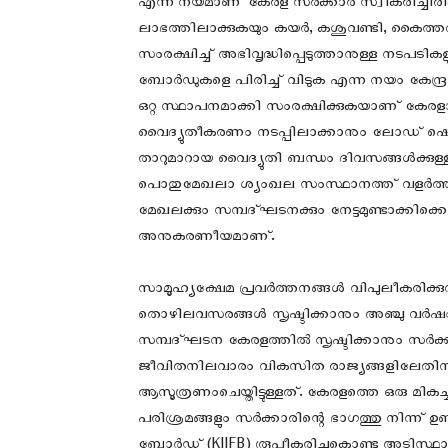
എന്ന നയമാണ് കേരള സർക്കാർ സ്വീകരിച്ചിരിക്
ലാഭത്തിലാക്കുകയും കയർ, കശുവണ്ടി, കൈത്
സംരക്ഷിച്ച് അഭിവൃദ്ധിപ്പെടുത്താനുള്ള നടപടികള
ബോർഡുകളെ പിരിച്ച് വിടുക എന്ന നയം കേന്
ഒറ്റ സ്ഥാപനമാക്കി സംരക്ഷിക്കുകയാണ് കേരളാ
വൈദ്യുതീകരണം നടപ്പിലാക്കാനും ലോഡ് ഷെഡിം
താറുമാറായ വൈദ്യുതി ബന്ധം ദിവസങ്ങൾക്കുള്
പൊതുമേഖലാ ശ്യംഖല സംസ്ഥാനത്ത് വളർത്തിക
മേഖലക്കും സമ്പദ്ഘടനക്കും നേട്ടമുണ്ടാക്കിക്ക
അനുകരണീയമാണ്.
സാമൂഹ്യക്ഷേമ പ്രവർത്തനങ്ങൾ വിപുലീകരിക്കു
തൊഴിലവസരങ്ങൾ സൃഷ്ടിക്കാനും അഞ്ചു വർഷ
സമ്പദ്ഘടന കേരളത്തിൽ സൃഷ്ടിക്കാനും സർക്കാർ 
ജീവിതനിലവാരം വികസിത രാജ്യങ്ങളിലേതിന്‌
ആസൂത്രണംചെയ്തിട്ടുള്ളത്. കേരളത്തെ ഒരു മികച
പരിശ്രമങ്ങളും സർക്കാരിന്റെ ഭാഗത്തു നിന്ന് ഉണ്ട
ബോർഡ് (KIIFB) രൂപീകരിച്ചുകൊണ്ടു അടിസ്