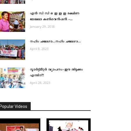
എന്‍ സി സി ഒ ഇ ഇ ഇ ദക്ഷിണ
മേഖലാ കണ്‍വെന്‍ഷന്‍ –...
January 29, 2018
നഹിം ചലേഗാ…നഹിം ചലേഗാ…
April 8, 2023
സ്മാര്‍ട്ട്മീറ്റര്‍ വ്യാപനം-ഈ തിടുക്കം
എന്തിന്?
April 28, 2023
Popular Videos