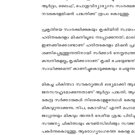
ആര്‍ദ്രം, ലൈഫ്, പൊതുവിദ്യാഭ്യാസ സംരക്ഷണയ
നവകേരളമിഷന്‍ പദ്ധതിക്ക് രൂപം കൊടുത്തു.
പ്രകൃതിയെ സംരക്ഷിക്കുകയും കൃഷിയിൽ സ്വയം
ഹരിതകേരളം മിഷനിലൂടെ നടപ്പാക്കുന്നത്
.
മാല
ഇണക്കിക്കൊണ്ടാണ് ഹരിതകേരളം മിഷൻ പ്രവ
ശക്തിപ്പെടുത്തുന്നതിനായി സർക്കാർ നേതൃത്വത്
കമ്പനികളല്ല
,
കൃഷിക്കാരാണ് കൃഷി ചെയ്യേണ്ടത
സാധിക്കുമെന്ന് കാണിച്ചുകൊടുക്കുകയും ചെയ്യ
മികച്ച ചികിത്സാ സൗകര്യങ്ങൾ ലഭ്യമാക്കി
ജനസൗഹൃദമാക്കുന്നതാണ് ആർദ്രം പദ്ധതി. ആര
കേന്ദ്ര സർക്കാരുകൾ നിലകൊളളുമ്പോൾ കേ
മികവുറ്റതാക്കുന്നു. നിപ, കോവിഡ് എന്നീ മഹ
ജാഗ്രതയും മികവും അന്തർ ദേശീയ ശ്രദ്ധ പിടി
സൗജന്യ ചികിത്സയും കൗൺസിലിങ്ങും സൗജന്യ 
പകർന്നുകൊടുത്തു. ആരോഗ്യരംഗത്തെ കേരള മാ