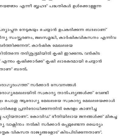
ജ്ഞം എന്നീ ബൃഹദ് പദ്ധതികള്‍ ഉള്‍ക്കൊള്ളുന്ന
പര്യാപ്തത നേടുകയും ചെയ്യാൻ ഉപകരിക്കുന്ന ബദലാണ്
ിന്യ സംസ്ക്കരണം, ജലസമൃദ്ധി, കാർഷികവികസനം എന്നിവ
ർത്തിക്കുന്നത്. കാർഷിക മേഖലയെ
തിൽ‍തന്നെ തരിശുഭൂമിയിൽ കൃഷി ഇറക്കുന്നു
.
വൻകിട
് എന്നും കൃഷിക്കാർക്ക് കൃഷി ലാഭകരമായി ചെയ്യാൻ
ുന്നതാണ് ബദൽ
.‍
 ആരോഗ്യരംഗത്ത് സർക്കാർ സേവനങ്ങൾ
ോഗ്യമേഖലയിൽ‍ സ്വകാര്യ താൽപര്യങ്ങൾക്ക് വേണ്ടി
രളം പൊതു ആരോഗ്യ മേഖലയെ സ്വകാര്യ മേഖലയെക്കാൾ‍
ാമാരികളെ പ്രതിരോധിക്കുന്നതിൽ കേരളം കാണിച്ച
ച്ചു പറ്റിയതാണ്. കോവിഡ് ഭീതിയിലായ ജനങ്ങൾക്ക് മികച്ച
വാക്സിനും നൽകി സർക്കാർ ഒപ്പമുണ്ടെന്ന ധൈര്യം
തൃക വികസത രാജ്യങ്ങളോട് കിടപിടിക്കുന്നതാണ്‌.