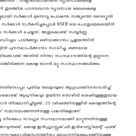
കുന്നത് . നഷ്ടത്തിലായിരുന്ന വ്യവസായങ്ങളെ
തറി തുടങ്ങിയ പാരമ്പരഗത വ്യവസായ മേഖലകളെ
ുമായി സർക്കാർ മുന്നോട്ടു പോകുന്നു. രാജ്യത്തെ വൈദ്യുതി
ദ്ര സർക്കാർ സ്വീകരിച്ചപ്പോൾ KSEB യെ പൊതുമേഖലയിൽ
 സർക്കാർ ചെയ്തത്. അതുകൊണ്ട് സമ്പൂർണ്ണ
ഗും പവർക്കട്ടും ഒഴിവാക്കാനും പ്രളയത്തിൽ
ളിൽ പുനസ്ഥാപിക്കാനും സാധിച്ചു. ശക്തമായ
്കൊണ്ട് അതിൽ നിന്നും സംസ്ഥാനത്തിന്റെ ഉല്പാദന
ൊണ്ടിരിക്കുന്ന കേരള ബദൽ മറ്റു സംസ്ഥാനങ്ങൾക്കും
ന്നതിനൊപ്പം പുതിയ തലമുറയുടെ ആഗ്രഹത്തിനനുസരിച്ച്‌
ംകൊണ്ട് ആധുനികവും ഉയർന്ന തൊഴിൽ ശേഷിയുള്ളതുമായ
തീരുമാനിച്ചിട്ടുണ്ട്. 25 വർഷത്തിനുള്ളിൽ കേരളത്തിന്റെ
 സമാനമാക്കുന്നതിനുള്ള പദ്ധതികളാണ്
്ച നിക്ഷേപ സൗഹൃദ സംസ്ഥാനമാക്കി മാറ്റുന്നതിനുമുള്ള
ാവുന്നുണ്ട്. കേരള ഇൻഫ്രാസ്റ്റ്രക്ചർ ഇൻവെസ്റ്റ്മെന്റ് ഫണ്ട്
ഥാനസൗകര്യവികസനത്തിനും മൂലധനനിക്ഷേപത്തിനുമുള്ള