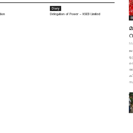
Diary
tion
Delegation of Power – KSEB Limited
E
മ
റ
Ma
ജന
മു
തൊ
അഞ
ക
സം