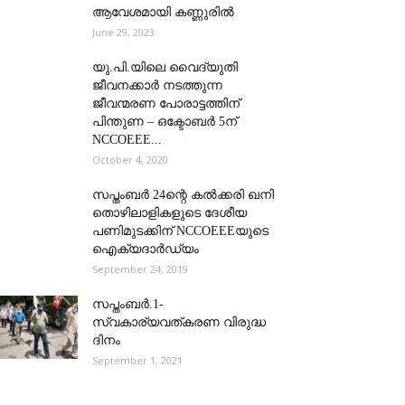
ആവേശമായി കണ്ണുരില്‍
June 29, 2023
യു.പി.യിലെ വൈദ്യുതി
ജീവനക്കാർ നടത്തുന്ന
ജീവന്മരണ പോരാട്ടത്തിന്
പിന്തുണ – ഒക്ടോബര്‍ 5ന്
NCCOEEE...
October 4, 2020
സപ്തംബര്‍ 24ന്റെ കൽക്കരി ഖനി
തൊഴിലാളികളുടെ ദേശീയ
പണിമുടക്കിന് NCCOEEEയുടെ
ഐക്യദാര്‍ഡ്യം
September 24, 2019
സപ്തംബര്‍.1-
സ്വകാര്യവത്കരണ വിരുദ്ധ
ദിനം
September 1, 2021