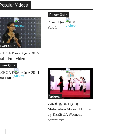
Popular Videos
Power Quiz
Power Quiz 2018 Final
Part-1
ower Quiz
EBOA Power Quiz 2019
nal – Full Video
ower Quiz
EBOA Power Quiz 2011
nal Part-3
Videos
മകള്‍ ഇറങ്ങുന്നു –
Malayalam Musical Drama
by KSEBOA Womens’
committee