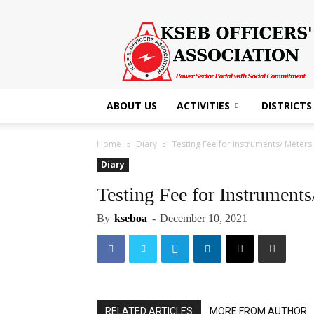
KSEB
Officers'
Association
ABOUT US
ACTIVITIES
DISTRICTS
Home
Diary
Testing Fee for Instruments/ Meters
Diary
Testing Fee for Instrument
By
kseboa
-
December 10, 2021
RELATED ARTICLES
MORE FROM AUTHOR