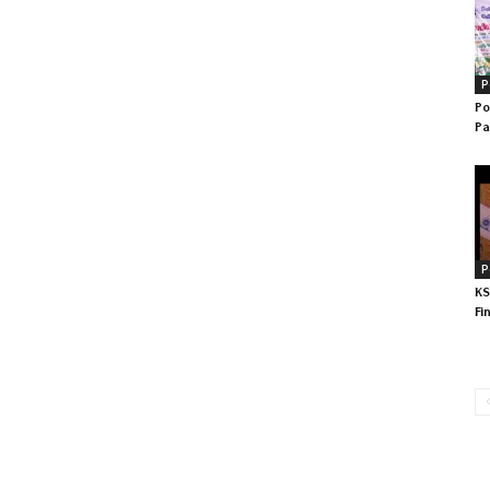
P
Po
Pa
P
KS
Fi