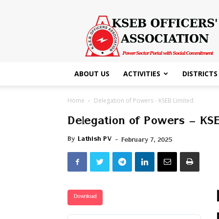
KSEB
Officers'
Association
ABOUT US
ACTIVITIES
DISTRICTS
Home
Delegation of Powers - KSEB Limited
Delegation of Powers – KSE
By
Lathish PV
-
February 7, 2025
Download