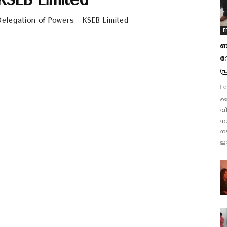
KSEB Limited
elegation of Powers - KSEB Limited
E
ബ
ന
പ
Fe
വൈ
വി
നട
ന
ഇന