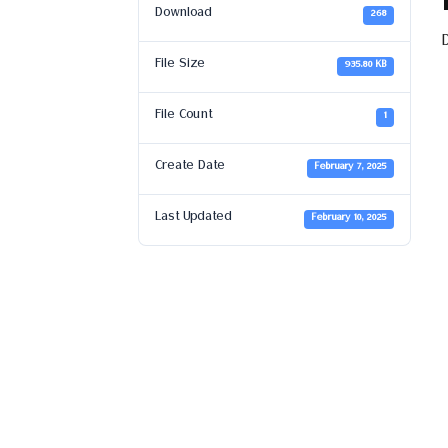
Download
268
D
File Size
935.80 KB
File Count
1
Create Date
February 7, 2025
Last Updated
February 10, 2025