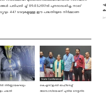
ൂലം 13വര്‍ഷമായി മുടങ്ങിക്കിടക്കുകയായിരുന്നു. സംസ്ഥാന
എ
്ങള്‍ പരിഹരി ച്ച് 09.03.2017ല്‍ പുനരാരംഭിച്ച, നാല്
ക
ഘ്യവും 447 ടവറുകളുമുള്ള ഈ പദ്ധതിയുടെ നിര്‍മ്മാണ
Ja
State Conference
ില്‍ നിര്‍ണ്ണായകഘട്ടം
കെ.എസ്.ഇ.ബി ഓഫീസേഴ്സ്
ുളം പദ്ധതി
അസോസിയേഷന് പുതിയ നേതൃനിര