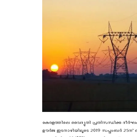
കേരളത്തിലെ വൈദ്യുതി പ്രതിസന്ധിക്കു ദീർഘകാ
ഊര്‍ജ ഇടനാഴിയിലൂടെ 2019 സപ്തംബര്‍ 25ന്