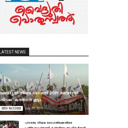
LATEST NEWS
വൈദ്യുതി നിയമ ഭേദഗതി 2018 വൈദ്യുതി
നിരക്ക് കുത്തനെ കൂടും
July 29, 2019
EEFI/ NCCOEEE
പൗരത്വ നിയമ ഭേദഗതിക്കെതിരെ