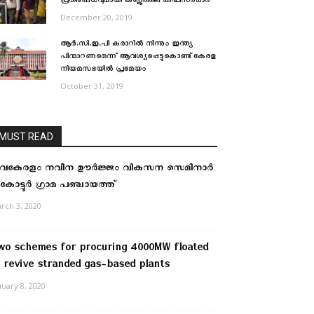
പ്രതിഷേധവുമായി കണ്ണൂരിലെ ഓഫീസര്‍മാര്‍
December 20, 2019
ആര്‍.സി.ഇ.പി കരാറില്‍ നിന്നും ഇന്ത്യ
പിന്മാറണമെന്ന് ആവശ്യപ്പെട്ടുകൊണ്ട് കേരള
നിയമസഭയില്‍ പ്രമേയം
October 31, 2019
MUST READ
വകേരളം നവീന ഊർജ്ജം വികസന സെമിനാർ
കോട്ടൂർ ഗ്രാമ പഞ്ചായത്ത്
rch 3, 2020
wo schemes for procuring 4000MW floated
o revive stranded gas-based plants
nuary 8, 2020