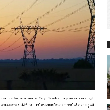
ല പരിഹാരമാകുമെന്ന് പ്രതീക്ഷിക്കുന്ന ഇടമണ്‍- കൊച്ചി
 വൈകുന്നേരം 4.16 നു പരീക്ഷണാടിസ്ഥാനത്തിൽ വൈദ്യുതി