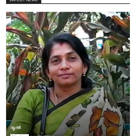
സ്മൃതി