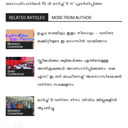
കലാപരിപാടികൾ fb ൽ മാർച്ച് 8 ന് പ്രദർശിപ്പിക്കും
RELATED ARTICLES
MORE FROM AUTHOR
ഉച്ചച വെയിലും ഇളം നിലാവും – വനിതാ
കമ്മിറ്റിയുടെ ഇ-മാഗസിൻ വായിക്കാം
Womens'
Committee
സ്ത്രീകള്‍ക്കും കുട്ടികള്‍ക്കും എതിരെയുള്ള
അതിക്രമങ്ങള്‍ അവസാനിപ്പിക്കണം -കെ
State
Conference
എസ് ഇ ബി ഓഫീസേഴ്സ് അസോസിയേഷന്‍
വനിതാ സമ്മേളനം
മാർച്ച് 8 വനിതാ ദിനം വിവിധ ജില്ലകളിൽ
ആചരിച്ചു
Womens'
Committee