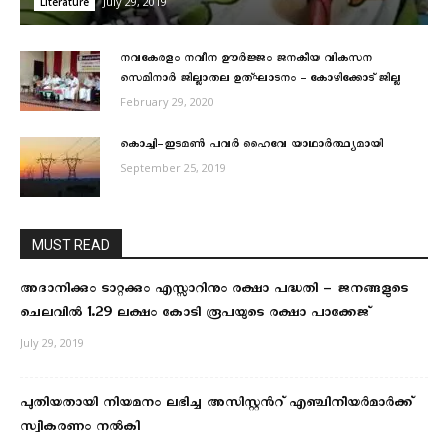
July 29, 2019
Literature
നവകേരളം നവീന ഊർജ്ജം ജനകീയ വികസന
സെമിനാർ ജില്ലാതല ഉത്ഘാടനം – കോഴിക്കോട് ജില്ല
February 29, 2020
കൊച്ചി-ഇടമണ്‍ പവര്‍ ഹൈവേ യാഥാര്‍ത്ഥ്യമായി
September 25, 2019
MUST READ
അദാനിക്കും ടാറ്റക്കും എസ്സാറിനും രക്ഷാ പദ്ധതി – ജനങ്ങളുടെ
ചെലവില്‍ 1.29 ലക്ഷം കോടി രൂപയുടെ രക്ഷാ പാക്കേജ്
July 29, 2019
പുതിയതായി നിയമനം ലഭിച്ച അസിസ്റ്റൻറ് എഞ്ചിനീയർമാർക്ക്
സ്വീകരണം നൽകി