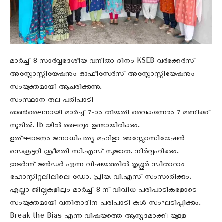
മാർച്ച് 8 സാർവ്വദേശീയ വനിതാ ദിനം KSEB വർക്കേർസ്
അസ്സോസ്സിയേഷനും ഓഫീസേർസ് അസ്സോസ്സിയേഷനും
സംയുക്തമായി ആചരിക്കുന്നു.
സംസ്ഥാന തല പരിപാടി
ഓൺലൈനായി മാർച്ച് 7-ാം തീയതി വൈകുന്നേരം 7 മണിക്ക്
സൂമിൽ. fb യിൽ ലൈവും ഉണ്ടായിരിക്കും.
ഉത്ഘാടനം ജനാധിപത്യ മഹിളാ അസ്സോസിയേഷൻ
സെക്രട്ടറി ശ്രീമതി സി.എസ് സുജാത. നിർവ്വഹിക്കും.
തുടർന്ന് ജൻഡർ എന്ന വിഷയത്തിൽ തൃശ്ശൂർ സീതാറാം
ഹോസ്പിറ്റലിലിലെ ഡോ. പ്രിയ. വി.എസ് സംസാരിക്കും.
എല്ലാ ജില്ലകളിലും മാർച്ച് 8 ന് വിവിധ പരിപാടികളോടെ
സംയുക്തമായി വനിതാദിന പരിപാടി കൾ സംഘടിപ്പിക്കും.
Break the Bias എന്ന വിഷയത്തെ ആസ്പദമാക്കി യുള്ള