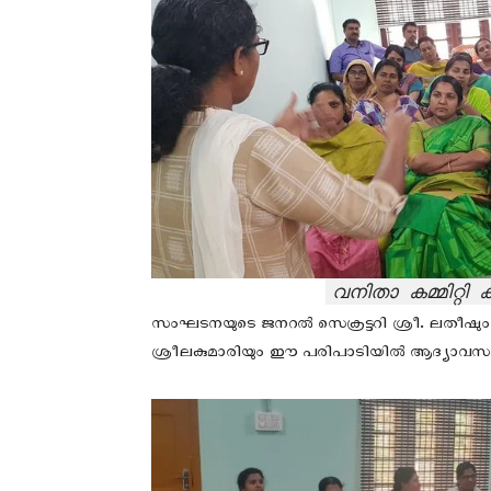
വനിതാ കമ്മിറ്റ
സംഘടനയുടെ ജനറൽ സെക്രട്ടറി ശ്രീ. ലതീഷു
ശ്രീലകുമാരിയും ഈ പരിപാടിയിൽ ആദ്യാവസാനം