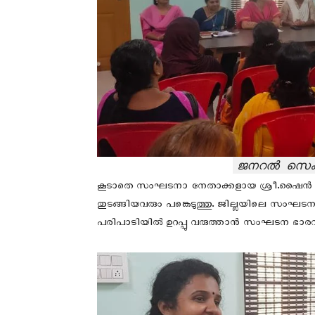
ജനറൽ സെക്ര
കൂടാതെ സംഘടനാ നേതാക്കളായ ശ്രീ.ഷൈൻ രാജ
തുടങ്ങിയവരും പങ്കെടുത്തു. ജില്ലയിലെ സംഘ
പരിപാടിയിൽ ഉറപ്പു വരുത്താൻ സംഘടന ഭാരവ