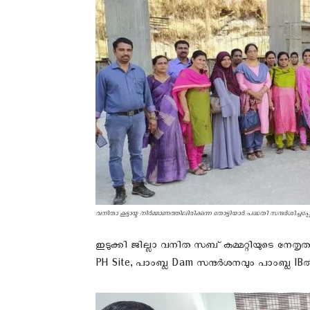
വനിതാ കൂട്ടായ്മ നിർമ്മാണത്തിലിരിക്കുന്ന തോട്ടിയാർ പദ്ധതി സന്ദർശിച്ചപ
ഇടുക്കി ജില്ലാ വനിത സബ് കമ്മറ്റിയുടെ നേ
PH Site, പാംബ്ല Dam സന്ദർശനവും പാംബ്ല IBൽ വ