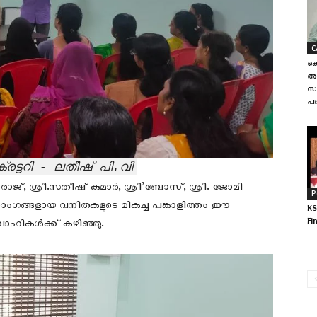
C
കെ
അവ
സ
പദ
ട്ടറി - ലതീഷ് പി.വി
്, ശ്രീ.സതീഷ് കുമാർ, ശ്രീ’ബോസ്, ശ്രീ. ജോമി
P
ടനാംഗങ്ങളായ വനിതകളുടെ മികച്ച പങ്കാളിത്തം ഈ
KS
Fi
ാഹികൾക്ക് കഴിഞ്ഞു.