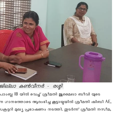
ി ജില്ലാ കൺവീനർ - രശ്മി
പാംബ്ല IB യിൽ വെച്ച് ശ്രീമതി ജുമൈലാ ബീവി യുടെ
ണ ഗാനത്തോടെ ആരംഭിച്ച കൂട്ടായ്മയിൽ ശ്രീമതി ഷിബി AE,
രട്ടറി മുഖ്യ പ്രഭാഷണം നടത്തി. തുടർന്ന് ശ്രീമതി നസീമ,