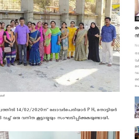
E
വ
നി
No
രാ
പ്
മറ
ഡി
വൈ
പോ
്പോൾ
തൃത്വത്തിൽ 14/02/2020ന് ലോവർപെരിയാർ P H, തൊട്ടിയർ
ച്ച് ഒരു വനിത കൂട്ടായ്മയും സംഘടിപ്പിക്കുകയുണ്ടായി.