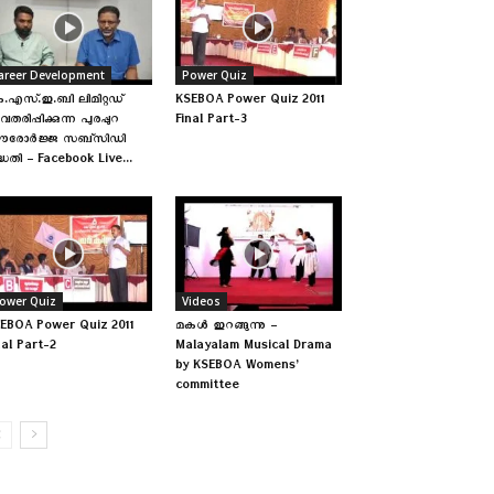
areer Development
Power Quiz
.എസ്.ഇ.ബി ലിമിറ്റഡ്
KSEBOA Power Quiz 2011
തരിപ്പിക്കുന്ന പുരപ്പുറ
Final Part-3
ൗരോർജ്ജ സബ്‌സിഡി
്ധതി – Facebook Live...
ower Quiz
Videos
EBOA Power Quiz 2011
മകള്‍ ഇറങ്ങുന്നു –
nal Part-2
Malayalam Musical Drama
by KSEBOA Womens’
committee