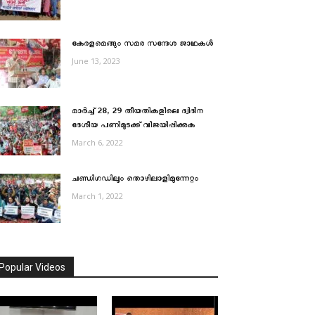
കേരളമെങ്ങും സമര സന്ദേശ ജാഥകള്‍
June 13, 2023
മാര്‍ച്ച് 28, 29 തീയതികളിലെ ദ്വിദിന
ദേശീയ പണിമുടക്ക് വിജയിപ്പിക്കുക
March 6, 2022
ചണ്ഡിഗഡിലും തൊഴിലാളിമുന്നേറ്റം
March 1, 2022
Popular Videos