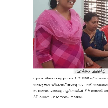
വനിതാ കമ്മിറ്റ
വളരെ വിജ്ഞാനപ്രദമായ site visit ന് ശേഷം 
അദ്ധ്യക്ഷതയിലാണ് കൂട്ടായ്മ നടന്നത്. അവതര
സ്വാഗതം പറഞ്ഞു . ശ്രീ.ലതീഷ് P V ജനറൽ സെക്
AE കവിത പാരായണം നടത്തി.