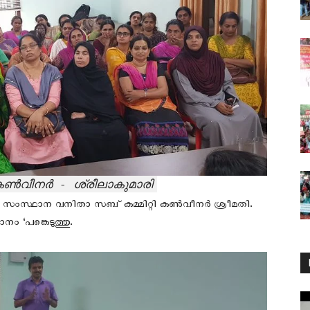
ി കൺവീനർ - ശ്രീലാകുമാരി
ം സംസ്ഥാന വനിതാ സബ് കമ്മിറ്റി കൺവീനർ ശ്രീമതി.
 ‘പങ്കെടുത്തു.