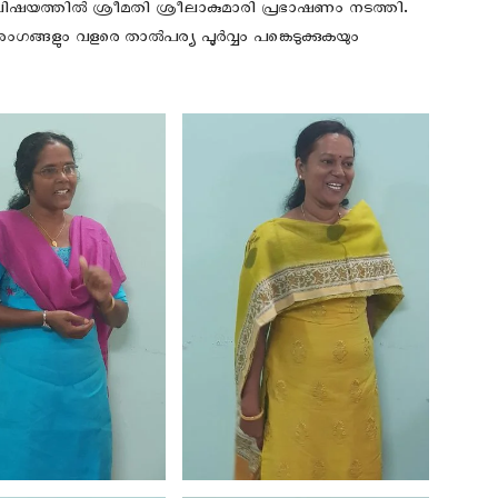
ിഷയത്തിൽ ശ്രീമതി ശ്രീലാകുമാരി പ്രഭാഷണം നടത്തി.
അംഗങ്ങളും വളരെ താൽപര്യ പൂർവ്വം പങ്കെടുക്കുകയും