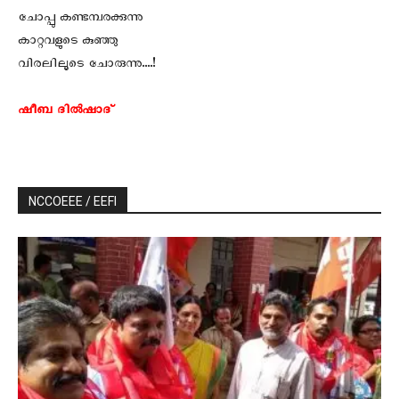
ചോപ്പു കണ്ടമ്പരക്കുന്നു
കാറ്റവളുടെ കുഞ്ഞു
വിരലിലൂടെ ചോരുന്നു….!
ഷീബ ദില്‍ഷാദ്
NCCOEEE / EEFI