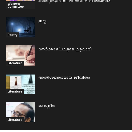
കമ്മിറ്റിയുടെ ഇ-മാഗസിൻ വായിക്കാം
Womens'
Committee
ഇല്ല
Poetry
നേർക്കാഴ്‌ചകളുടെ കൂട്ടുകാരി
Literature
അതിശയകരമായ ജീവിതം
Literature
പെണ്ണിര
Literature