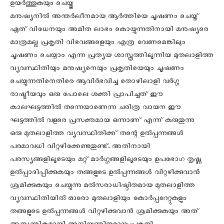
ഉയർത്തുകയും ചെയ്തു
മനുഷ്യനിൽ അന്തർലീനമായ ആർത്തിയെ ചൂഷണം ചെയ്ത്
ഏത് വിധേനയും അമിത ലാഭം കൊയ്യുന്നതിനായി മനുഷ്യരെ
മാത്രമല്ല പ്രകൃതി വിഭവങ്ങളെയും എത്ര വേണമെങ്കിലും
ചൂഷണം ചെയ്യാം എന്ന പ്രത്യയ ശാസ്ത്രത്തിലൂന്നിയ മുതലാളിത്ത
വ്യവസ്ഥിതിയും മനുഷ്യനെയും പ്രകൃതിയെയും ചൂഷണം
ചെയ്യുന്നതിനെതിരെ ആവിർഭവിച്ച തൊഴിലാളി വർഗ്ഗ
രാഷ്ട്രീയവും ഒരു പോലെ ശക്തി പ്രാപിച്ചത് ഈ
കാലഘട്ടത്തിൽ തന്നെയാണെന്ന ചരിത്ര വായന ഈ
ഘട്ടത്തിൽ വളരെ പ്രസക്തമായ ഒന്നാണ് എന്ന് കരുതുന്നു
ഒരു മുതലാളിത്ത വ്യവസ്ഥിതിക്ക് തന്റെ ഉൽപ്പന്നങ്ങൾ
പരമാവധി വിറ്റഴിക്കേണ്ടതുണ്ട്. അതിനായി
പരസ്യങ്ങളിലൂടെയും മറ്റ് മാർഗ്ഗങ്ങളിലൂടെയും ഉപഭോഗ തൃഷ്ണ
ഉൽപ്പാദിപ്പിക്കുകയും തങ്ങളുടെ ഉൽപ്പന്നങ്ങൾ വിറ്റഴിക്കുവാൻ
ശ്രമിക്കുകയും ചെയ്യുന്നു മൽസരാധിഷ്ഠിതമായ മുതലാളിത്ത
വ്യവസ്ഥിതിയിൽ ഓരോ മുതലാളിയും കോർപ്പറേറ്റുകളും
തങ്ങളുടെ ഉൽപ്പന്നങ്ങൾ വിറ്റഴിക്കുവാൻ ശ്രമിക്കുകയും അത്