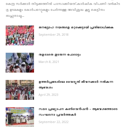
കേന്ദ്ര സർക്കാർ തിടുക്കത്തില്‍ പാസാക്കിയത്.കാര്‍ഷിക വിപണി വന്‍കിട
ഭൂ ഉടമകളും കോര്‍പറേറ്റുകളും ചേര്‍ന്നുള്ള അവിശുദ്ധ കൂട്ടു കെട്ടിനും
ബഹുരാഷ്ട്ര...
ജനദ്രോഹ നയങ്ങളെ ഒറ്റക്കെട്ടായി പ്രതിരോധിക്കുക
September 29, 2018
തളരാതെ തുടരുന്ന പോരാട്ടം
March 8, 2021
ഉത്തർപ്രദേശിലെ വൈദ്യുതി ജീവനക്കാർ നല്‍കുന്ന
ആവേശം
April 29, 2023
സമര പ്രഖ്യാപന കൺവെൻഷൻ – ആവേശത്തോടെ
സംഘടനാ പ്രവർത്തകർ
September 22, 2022