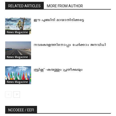
RELATED ARTICLES
MORE FROM AUTHOR
ഈ പുഞ്ചിരി മായാതിരിക്കട്ടെ
News Magazine
നവകേരളത്തിനൊപ്പം ചേർക്കാം ജനവിധി
News Magazine
ബ്രിക്സ് -കരുത്തും പ്രതീക്ഷയും
News Magazine
NCCOEEE / EEFI