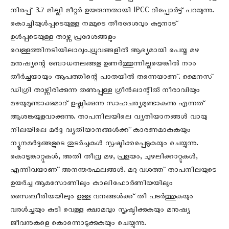
നിരപ്പ് 3.7 മില്ലി മീറ്റർ ഉയരുന്നതായി IPCC റിപ്പോർട്ട് പറയുന്നു.
കൊച്ചിയുൾപ്പടെയുള്ള നമ്മുടെ തീരദേശവും കുട്ടനാട്
ഉൾപ്പടെയുള്ള താഴ്ന്ന പ്രദേശങ്ങളും
വെള്ളത്തിനടിയിലാവും.ധ്രുവങ്ങളിൽ ആദ്യമായി പെയ്ത മഴ
മനുഷ്യന്റെ ബോധതലങ്ങള ഉണർത്തുന്നില്ലയെങ്കിൽ നാം
തീർച്ചയായും ആപത്തിന്റെ പാതയിൽ തന്നെയാണ്. മൈനസ്
ഡിഗ്രി താഴ്ന്നിരിക്കുന്ന തണുപ്പുള്ള ഗ്രീൻലാന്റിൽ നീരാവിയും
മഴയുമുണ്ടാക്കുമാറ് ഉഷ്ണിക്കുന്ന സാഹചര്യമുണ്ടാകുന്നു എന്നത്
ആശങ്കയുളവാക്കുന്നു. താപനിലയിലെ വ്യതിയാനങ്ങൾ വായു
നിലയിലെ മർദ്ദ വ്യതിയാനങ്ങൾക്ക് കാരണമാകുകയും
ന്യൂനമർദ്ദങ്ങളുടെ തുടർച്ചകൾ സൃഷ്ടിക്കപ്പെടുകയും ചെയ്യുന്നു.
കൊടുങ്കാറ്റുകൾ, അതി തീവ്ര മഴ, പ്രളയം, ചുഴലിക്കാറ്റുകൾ,
എന്നിവയാണ് അനന്തരഫലങ്ങൾ. മറു വശത്ത് താപനിലയുടെ
ഉയർച്ച ആമസോണിലും കാലിഫോർണിയയിലും
സൈബീരിയയിലും ഉള്ള വനങ്ങൾക്ക് തീ പടർത്തുകയും
വരൾച്ചയും കുടി വെള്ള ക്ഷാമവും സൃഷ്ടിക്കുകയും മനുഷ്യ
ജീവനുകളെ കൊന്നൊടുക്കുകയും ചെയ്യുന്നു.