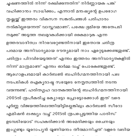
ചൂഷണത്തിൽ നിന്ന് രക്ഷിക്കുന്നതിന് നിർണ്ണായക പങ്ക്
വഹിക്കാനും സാധിക്കും.. എന്നാൽ മനുഷ്യന്റെ ഉപഭോഗ
തൃഷ്ണയ്ക്ക് ഇത്തരം വികസന സങ്കൽപങ്ങൾ പരിഹാരം
നൽകില്ലയെന്നത് വാസ്തവമാണ്. പക്ഷേ ഭൂമിയെ അതേപടി
നമുക്ക് അടുത്ത തലമുറകൾക്കായി കൈമാറുക എന്ന
ഉത്തരവാദിത്വം നിറവേറ്റേണ്ടതിനായി ഇതൊരു ചരിത്ര
പരമായ അനിവാര്യമായ ദൗത്യമായി നാം ഏറ്റെടുക്കേണ്ടതുണ്ട്.
ചരിത്രം പിറവിയെടുത്തത് എന്നും ഇത്തരം അനിവാര്യതകളിൽ
നിന്ന് മാത്രമാണ് എന്നും ഓർമ്മ വച്ച് പോകേണ്ടതുണ്ട്.
ആഗോളപരമായി കാർബൺ ബഹിർഗമനത്തിനായി പല
നടപടികൾ ഐക്യരാഷ്ട്ര സഭയുടെ നേതൃത്വത്തിൽ നടന്നു
വരുന്നുണ്ട്. ഹരിതഗൃഹ വാതകത്തിന്റെ ബഹിർഗമനത്തിനായി
2005ൽ രൂപീകരിച്ച ക്യോട്ടോ പ്രോട്ടോക്കോൾ ഇത് വരെ
പൂർണ്ണ വിജയത്തിലെത്തിയിട്ടില്ലെങ്കിലും കാർബൺ സീറോ
എമിഷൻ ലക്ഷ്യം വച്ച് 2015ൽ രൂപപ്പെടുത്തിയ പാരിസ്
ഉടമ്പടിയോട് സഹകരിക്കാൻ അമേരിക്കയും ചൈനയും
ഇംഗ്ലണ്ടും യൂറോപ്യൻ യൂണിയനും തീരുമാനിച്ചത് വളരെ വലിയ