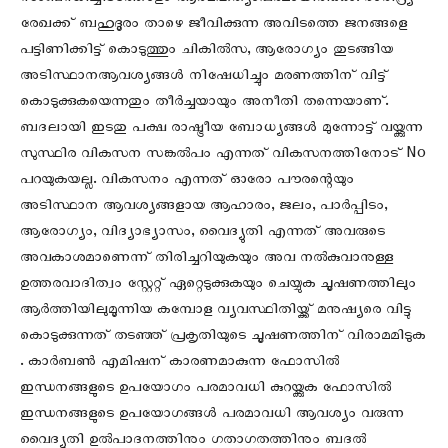
സംബന്ധിച്ചിടത്തോളം ആത്മഹത്യാപരമായിരിക്കും. ദാരിദ്ര്യ
രേഖക്ക് ബഹുദൂരം താഴെ ജീവിക്കുന്ന അവിടത്തെ ജനങ്ങളെ
പട്ടിണിക്കിട്ട് കൊടുത്തും ചികിൽസ, ആരോഗ്യം തുടങ്ങിയ
അടിസ്ഥാനആവശ്യങ്ങൾ നിഷേധിച്ചും മരണത്തിന് വിട്ട്
കൊടുക്കുകയെന്നതും തീർച്ചയായും അനീതി തന്നെയാണ്.
ബദലായി ഇടതു പക്ഷ രാഷ്ട്രീയ ബോധ്യങ്ങൾ മുന്നോട്ട് വയ്ക്കുന്ന
സുസ്ഥിര വികസന സങ്കൽപം എന്നത് വികസനത്തിനോട് No
പറയുകയല്ല. വികസനം എന്നത് ഓരോ പൗരന്റെയും
അടിസ്ഥാന ആവശ്യങ്ങളായ ആഹാരം, ജലം, പാർപ്പിടം,
ആരോഗ്യം, വിദ്യാഭ്യാസം, വൈദ്യുതി എന്നത് അവരുടെ
അവകാശമാണെന്ന് തിരിച്ചറിയുകയും അവ നൽകുവാനുള്ള
ഉത്തരവാദിത്വം സ്റ്റേറ്റ് ഏറ്റെടുക്കുകയും ചെയ്യുക ചൂഷണത്തിലും
ആർത്തിയിലുമൂന്നിയ കമ്പോള വ്യവസ്ഥിതിയ്ക്ക് മനുഷ്യരെ വിട്ടു
കൊടുക്കുന്നത് തടഞ്ഞ് പ്രകൃതിയുടെ ചൂഷണത്തിന് വിരാമമിടുക
. കാർബൺ എമിഷന് കാരണമാകുന്ന ഫോസിൽ
ഇന്ധനങ്ങളുടെ ഉപയോഗം പരമാവധി കുറയ്ക്കുക ഫോസിൽ
ഇന്ധനങ്ങളുടെ ഉപയോഗങ്ങൾ പരമാവധി ആവശ്യം വരുന്ന
വൈദ്യുതി ഉൽപാദനത്തിനും ഗതാഗതത്തിനും ബദൽ