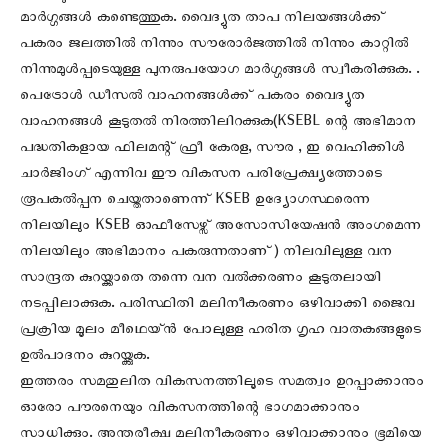
മാർഗ്ഗങ്ങൾ കണ്ടെത്തുക. വൈദ്യുത താപ നിലയങ്ങൾക്ക്
പകരം ജലത്തിൽ നിന്നും സൗരോർജത്തിൽ നിന്നും കാറ്റിൽ
നിന്നുമുൾപ്പടെയുള്ള പുനരുപയോഗ മാർഗ്ഗങ്ങൾ സ്വീകരിക്കുക. .
പെട്രോൾ ഡീസൽ വാഹനങ്ങൾക്ക് പകരം വൈദ്യുത
വാഹനങ്ങൾ കൂടുതൽ നിരത്തിലിറക്കുക(KSEBL ന്റെ അഭിമാന
പദ്ധതികളായ ഫിലമന്റ് ഫ്രീ കേരള, സൗര , ഇ വെഹിക്കിൾ
ചാർജിംഗ് എന്നിവ ഈ വികസന പരിപ്രേക്ഷ്യത്തോടെ
രൂപകൽപ്പന ചെയ്തതാണെന്ന് KSEB ഉദ്യോഗസ്ഥരെന്ന
നിലയിലും KSEB ഓഫീസേഴ്സ് അസോസിയേഷൻ അംഗമെന്ന
നിലയിലും അഭിമാനം പകരുന്നതാണ്) നിലവിലുള്ള വന
സാന്ദ്രത കുറയ്ക്കാതെ തന്നെ വന വൽക്കരണം കൂടുതലായി
നടപ്പിലാക്കുക. പരിസ്ഥിതി മലിനീകരണം ഒഴിവാക്കി ജൈവ
പ്രക്രിയ മൂലം മീഥെയ്ൻ പോലുള്ള ഹരിത ഗൃഹ വാതകങ്ങളുടെ
ഉൽപാദനം കുറയ്ക്കുക.
ഇത്തരം സമതുലിത വികസനത്തിലൂടെ സമത്വം ഉറപ്പാക്കാനും
ഓരോ പൗരനെയും വികസനത്തിന്റെ ഭാഗമാക്കാനും
സാധിക്കും. അന്തരീക്ഷ മലിനീകരണം ഒഴിവാക്കാനും ഭൂമിയെ