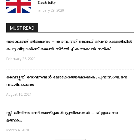
Electricity
January 29, 2020
MUST READ
അദാലത്ത് തീരുമാനം – കരിമ്പത്ത് ലൈഫ് മിഷൻ പദ്ധതിയിൽ
പെട്ട വീടുകൾക്ക് ലൈൻ നിർമ്മിച്ച് കണക്ഷൻ നൽകി
February 26, 2020
വൈദ്യുതി സേവനങ്ങള്‍ ലോകോത്തരമാക്കുക, പുന:സംഘടന
നടപ്പിലാക്കുക
August 16, 2021
സ്ത്രീ ജീവിതം നേർക്കാഴ്ച്ചകൾ പ്രതീക്ഷകൾ – ചിത്രരചനാ
മത്സരം.
March 4, 2020