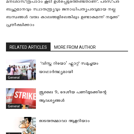
മനഃശാസ്‌ത്രപാഠം കൂടി ഉൾപ്പെടുത്തേണ്ടതാണ്‌. പരസ്‌പര
ബഹുമാനവും സ്വാതന്ത്ര്യവും ജനാധിപത്യപരവുമായ നല്ല
ബന്ധങ്ങൾ വരും കാലങ്ങളിലെങ്കിലും ഉണ്ടാകുമന്ന്‌ നമുക്ക്‌
പ്രതീക്ഷിക്കാം
RELATED ARTICLES
MORE FROM AUTHOR
‘വിസ്ത റിയോ’ ഫ്ലാറ്റ് സമുച്ചയം
യാഥാർത്ഥ്യമായി
General
ജൂലൈ 9, ദേശീയ പണിമുടക്കിന്റെ
ആവശ്യങ്ങള്‍
General
ഓടരുതമ്മാവാ ആളറിയാം