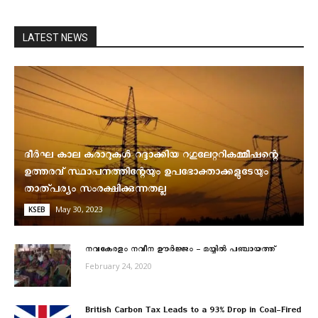
LATEST NEWS
ദീര്‍ഘ കാല കരാറുകള്‍ റദ്ദാക്കിയ റഗുലേറ്ററികമ്മീഷന്റെ
ഉത്തരവ് സ്ഥാപനത്തിന്റേയും ഉപഭോക്താക്കളുടേയും
താത്പര്യം സംരക്ഷിക്കുന്നതല്ല
May 30, 2023
KSEB
നവകേരളം നവീന ഊർജ്ജം – മയ്യിൽ പഞ്ചായത്ത്
February 24, 2020
British Carbon Tax Leads to a 93% Drop in Coal-Fired