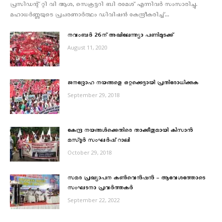
പ്രസിഡന്റ് റ്റി വി ആശ, സെക്രട്ടറി ബി രമേശ് എന്നിവര്‍ സംസാരിച്ചു.
മഹാധര്‍ണ്ണയുടെ പ്രചരണാര്‍ത്ഥം ഡിവിഷന്‍ കേന്ദ്രീകരിച്ച്...
നവംബർ 26ന്‌ അഖിലേന്ത്യാ പണിമുടക്ക്‌
August 11, 2020
ജനദ്രോഹ നയങ്ങളെ ഒറ്റക്കെട്ടായി പ്രതിരോധിക്കുക
September 29, 2018
കേന്ദ്ര നയങ്ങള്‍ക്കെതിരെ താക്കീതുമായി കിസാന്‍
മസ്ദൂര്‍ സംഘര്‍ഷ് റാലി
October 29, 2018
സമര പ്രഖ്യാപന കൺവെൻഷൻ – ആവേശത്തോടെ
സംഘടനാ പ്രവർത്തകർ
September 22, 2022