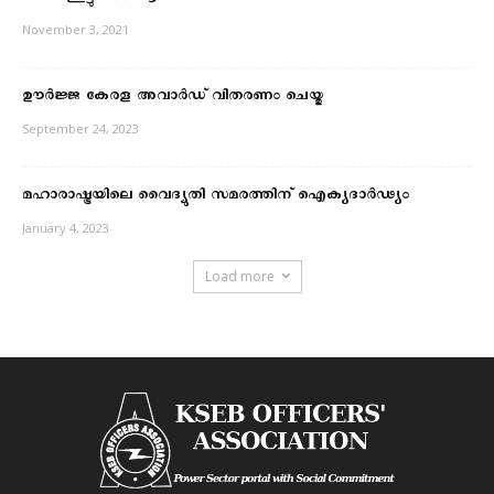
November 3, 2021
ഊർജ്ജ കേരള അവാർഡ് വിതരണം ചെയ്തു
September 24, 2023
മഹാരാഷ്ട്രയിലെ വൈദ്യുതി സമരത്തിന് ഐക്യദാർഢ്യം
January 4, 2023
Load more