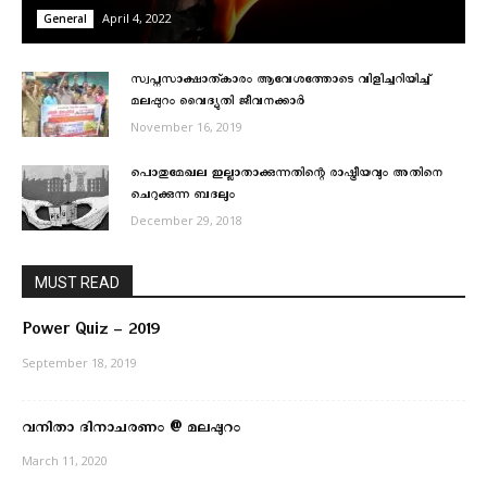
April 4, 2022
General
സ്വപ്നസാക്ഷാത്കാരം ആവേശത്തോടെ വിളിച്ചറിയിച്ച്
മലപ്പുറം വൈദ്യുതി ജീവനക്കാർ
November 16, 2019
പൊതുമേഖല ഇല്ലാതാക്കുന്നതിന്റെ രാഷ്ട്രീയവും അതിനെ
ചെറുക്കുന്ന ബദലും
December 29, 2018
MUST READ
Power Quiz – 2019
September 18, 2019
വനിതാ ദിനാചരണം @ മലപ്പുറം
March 11, 2020