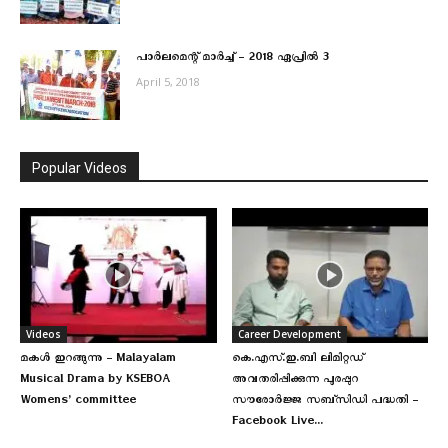
പാര്‍ലമെന്റ് മാര്‍ച്ച് – 2018 ഏപ്രില്‍ 3
April 5, 2018
Popular Videos
Videos
Career Development
മകള്‍ ഇറങ്ങുന്നു – Malayalam
കെ.എസ്.ഇ.ബി ലിമിറ്റഡ്
Musical Drama by KSEBOA
അവതരിപ്പിക്കുന്ന പുരപ്പുറ
Womens’ committee
സൗരോർജ്ജ സബ്‌സിഡി പദ്ധതി –
Facebook Live...