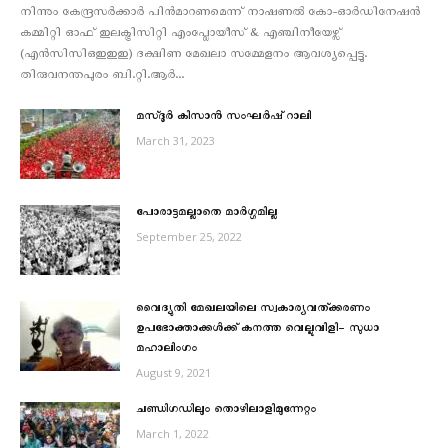
നിന്നും കേന്ദ്രസര്‍ക്കാര്‍ പിന്‍മാറണമെന്ന് നാഷണല്‍ കോ-ഓര്‍ഡിനേഷന്‍
കമ്മിറ്റി ഓഫ് ഇലക്ട്രിസിറ്റി എംപ്ലോയീസ് & എഞ്ചിനീയേഴ്സ്
(എന്‍സിസിഒഇഇഇ) ദക്ഷിണ മേഖലാ സമ്മേളനം ആവശ്യപ്പെട്ടു.
തിരുവനന്തപുരം ബി.റ്റി.ആര്‍...
മസ്‌ദൂര്‍ കിസാന്‍ സംഘര്‍ഷ് റാലി
March 31, 2023
പോരാട്ടമല്ലാതെ മാര്‍ഗ്ഗമില്ല
September 25, 2022
വൈദ്യുതി മേഖലയിലെ സ്വകാര്യവത്ക്കരണം
ഉപഭോക്താക്കൾക്ക് കനത്ത വെല്ലുവിളി- സുധാ
മഹാലിംഗം
August 9, 2021
ചണ്ഡിഗഡിലും തൊഴിലാളിമുന്നേറ്റം
March 1, 2022