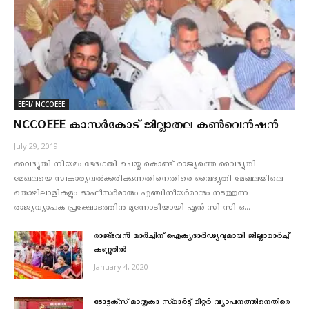
EEFI/ NCCOEEE
NCCOEEE കാസര്‍കോട് ജില്ലാതല കണ്‍വെന്‍ഷന്‍
July 29, 2019
വൈദ്യുതി നിയമം ഭേദഗതി ചെയ്തു കൊണ്ട് രാജ്യത്തെ വൈദ്യുതി
മേഖലയെ സ്വകാര്യവല്‍ക്കരിക്കുന്നതിനെതിരെ വൈദ്യുതി മേഖലയിലെ
തൊഴിലാളികളും ഓഫീസര്‍മാരും എഞ്ചിനീയര്‍മാരും നടത്തുന്ന
രാജ്യവ്യാപക പ്രക്ഷോഭത്തിനു മുന്നോടിയായി എന്‍ സി സി ഒ...
രാജ്ഭവന്‍ മാര്‍ച്ചിന് ഐക്യദാര്‍ഢ്യവുമായി ജില്ലാമാര്‍ച്ച്
കണ്ണൂരില്‍
January 4, 2020
ടോട്ടക്‌സ്‌ മാതൃകാ സ്‌മാർട്ട്‌ മീറ്റർ വ്യാപനത്തിനെതിരെ