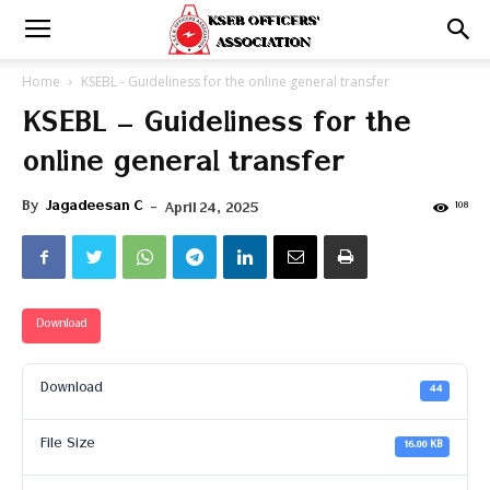
Home
KSEBL - Guideliness for the online general transfer
KSEBL – Guideliness for the
online general transfer
By
Jagadeesan C
-
108
April 24, 2025
Download
Download
44
File Size
16.00 KB