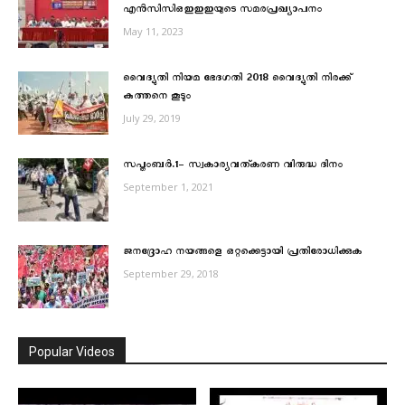
എൻസിസിഒഇഇഇയുടെ സമരപ്രഖ്യാപനം
May 11, 2023
വൈദ്യുതി നിയമ ഭേദഗതി 2018 വൈദ്യുതി നിരക്ക്
കുത്തനെ കൂടും
July 29, 2019
സപ്തംബര്‍.1- സ്വകാര്യവത്കരണ വിരുദ്ധ ദിനം
September 1, 2021
ജനദ്രോഹ നയങ്ങളെ ഒറ്റക്കെട്ടായി പ്രതിരോധിക്കുക
September 29, 2018
Popular Videos