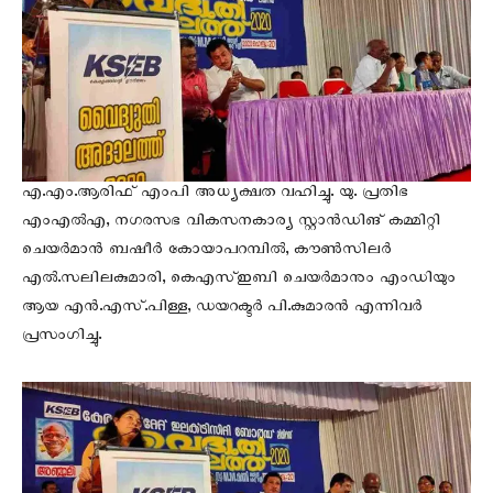
എ.എം.ആരിഫ് എംപി അധ്യക്ഷത വഹിച്ചു. യു. പ്രതിഭ
എംഎൽഎ, നഗരസഭ വികസനകാര്യ സ്റ്റാൻഡിങ് കമ്മിറ്റി
ചെയർമാൻ ബഷീർ കോയാപറമ്പിൽ, കൗൺസിലർ
എൽ.സലിലകുമാരി, കെഎസ്ഇബി ചെയർമാനും എംഡിയും
ആയ എൻ.എസ്.പിള്ള, ഡയറക്ടർ പി.കുമാരൻ എന്നിവർ
പ്രസംഗിച്ചു.