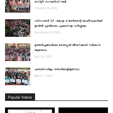
മസ്ദൂര്‍ സംഘര്‍ഷ് റാലി
October 29, 2018
ഡിസംബർ 23 -കേന്ദ്ര ഗവൺമെന്റ് ഓഫീസുകൾക്ക്
മുമ്പിൽ പ്രതിഷേധ പ്രകടനവും ധർണ്ണയും
December 18, 2020
ഉത്തർപ്രദേശിലെ വൈദ്യുതി ജീവനക്കാർ നല്‍കുന്ന
ആവേശം
April 29, 2023
ചണ്ഡിഗഡിലും തൊഴിലാളിമുന്നേറ്റം
March 1, 2022
Popular Videos