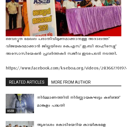
വൈദ്യുത മേഖല പരാതിവിമുക്തമാക്കാനുള്ള അദാലത്ത്
വിജയകരമാക്കാൻ ജില്ലയിലെ കെ.എസ് ഇ.ബി ഓഫീസേഴ്സ്
അസോസിയേഷൻ പ്രവർത്തകർ സജീവ ഇടപെടൽ നടത്തി.
https://www.facebook.com/kseboa.org/videos/2836677019
RELATED ARTICLES
MORE FROM AUTHOR
നിര്‍മ്മാണത്തില്‍ നിര്‍ണ്ണായകഘട്ടം കഴിഞ്ഞ്
മാങ്കുളം പദ്ധതി
KSEB
ആവേശം കൊടിയേറിയ കായികമേള