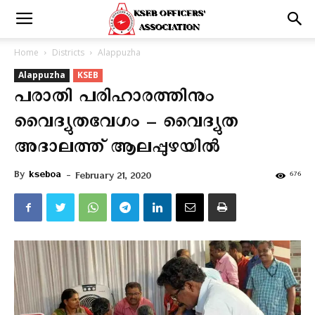
Home
Districts
Alappuzha
Alappuzha
KSEB
പരാതി പരിഹാരത്തിനും
വൈദ്യുതവേഗം – വൈദ്യുത
അദാലത്ത് ആലപ്പുഴയിൽ
By
kseboa
-
676
February 21, 2020