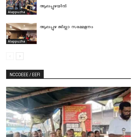
ആലപ്പുഴയില്‍
Alappuzha
ആലപ്പുഴ ജില്ലാ സമ്മേളനം
Alappuzha
NCCOEEE / EEFI