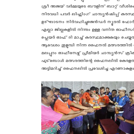
ശ്രീ അജയ് വർമ്മയുടെ ബൗളിന് ബാറ്റ് വീശിക
നിരവധി പവർ ലിഫ്റ്റിംഗ് ചാമ്പ്യൻഷിപ്പ് കരസ്
ഉദ്ഘാടനം നിർവഹിച്ചുജെൻഡർ ന്യൂട്രൽ ഫോർമാറ്
എല്ലാ ജില്ലകളിൽ നിന്നും ഉള്ള വനിത ഓഫീസർമാ
പ്ലെയർ ഓഫ് ദി മാച്ച് കരസ്ഥമാക്കുകയും ചെയ്
ആവേശം തുളുമ്പി നിന്ന ഫൈനൽ മത്സരത്തിൽ
മലപ്പുറം ഓഫീസേഴ്സ് പ്രീമിയർ ചാമ്പ്യൻസ് ക്രിക
ഫുട്ബോൾ മത്സരത്തിന്റെ ഫൈനലിൽ കേരളത്തി
അട്ടിമറിച്ച് ഫൈനലിൽ പ്രവേശിച്ച എറണാകുളം 