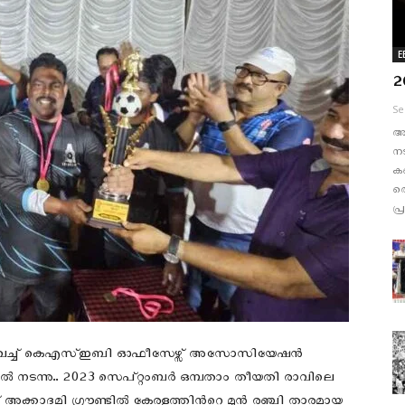
E
2
Se
അട
നട
കണ
തൊ
പ്
് വെച്ച് കെഎസ്ഇബി ഓഫീസേഴ്സ് അസോസിയേഷൻ
 നടന്നു.. 2023 സെപ്റ്റംബർ ഒമ്പതാം തീയതി രാവിലെ
് അക്കാദമി ഗ്രൗണ്ടിൽ കേരളത്തിൻറെ മുൻ രഞ്ചി താരമായ