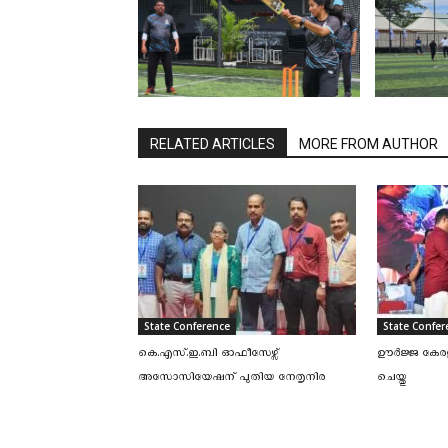
RELATED ARTICLES
MORE FROM AUTHOR
State Conference
State Confer
കെ.എസ്.ഇ.ബി ഓഫീസേഴ്സ്
ഊർജ്ജ കേര
അസോസിയേഷന് പുതിയ നേതൃനിര
ചെയ്തു