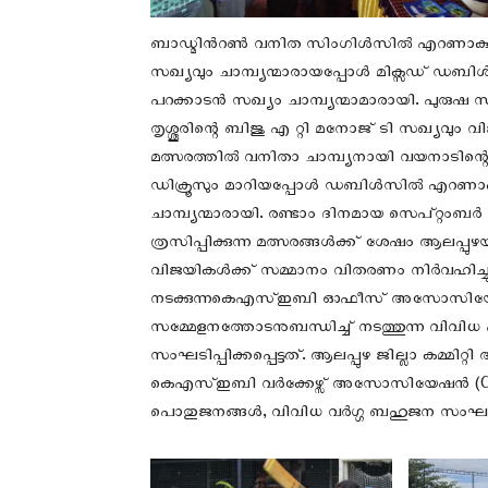
ബാഡ്മിൻറൺ വനിത സിംഗിൾസിൽ എറണാകുളത്ത
സഖ്യവും ചാമ്പ്യന്മാരായപ്പോൾ മിക്സഡ് ഡബ
പറക്കാടൻ സഖ്യം ചാമ്പ്യന്മാമാരായി. പുര
തൃശ്ശൂരിന്റെ ബിജു എ റ്റി മനോജ് ടി സഖ്യവും
മത്സരത്തിൽ വനിതാ ചാമ്പ്യനായി വയനാടിന്
ഡിക്രൂസും മാറിയപ്പോൾ ഡബിൾസിൽ എറണാകു
ചാമ്പ്യന്മാരായി. രണ്ടാം ദിനമായ സെപ്റ്റംബർ 
ത്രസിപ്പിക്കുന്ന മത്സരങ്ങൾക്ക് ശേഷം ആലപ്പ
വിജയികൾക്ക് സമ്മാനം വിതരണം നിർവഹിച്ചു.
നടക്കുന്നകെഎസ്ഇബി ഓഫീസ് അസോസിയേഷ
സമ്മേളനത്തോടനുബന്ധിച്ച് നടത്തുന്ന വിവ
സംഘടിപ്പിക്കപ്പെട്ടത്. ആലപ്പുഴ ജില്ലാ കമ്മ
കെഎസ്ഇബി വർക്കേഴ്സ് അസോസിയേഷൻ (CITU
പൊതുജനങ്ങൾ, വിവിധ വർഗ്ഗ ബഹുജന സംഘടന