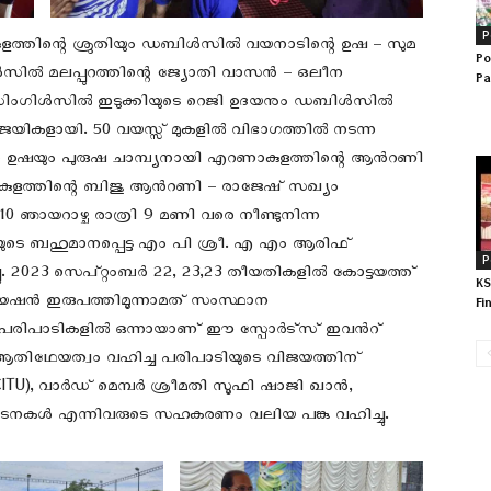
P
ിന്റെ ശ്രുതിയും ഡബിൾസിൽ വയനാടിന്റെ ഉഷ – സുമ
Po
ിൾസിൽ മലപ്പുറത്തിന്റെ ജ്യോതി വാസൻ – ഒലീന
Pa
ുഷ സിംഗിൾസിൽ ഇടുക്കിയുടെ റെജി ഉദയനും ഡബിൾസിൽ
 വിജയികളായി. 50 വയസ്സ് മുകളിൽ വിഭാഗത്തിൽ നടന്ന
റെ ഉഷയും പുരുഷ ചാമ്പ്യനായി എറണാകുളത്തിന്റെ ആൻറണി
ളത്തിന്റെ ബിജു ആൻറണി – രാജേഷ് സഖ്യം
10 ഞായറാഴ്ച രാത്രി 9 മണി വരെ നീണ്ടുനിന്ന
ുഴയുടെ ബഹുമാനപ്പെട്ട എം പി ശ്രീ. എ എം ആരിഫ്
P
 2023 സെപ്റ്റംബർ 22, 23,23 തീയതികളിൽ കോട്ടയത്ത്
KS
ൻ ഇരുപത്തിമൂന്നാമത് സംസ്ഥാന
Fi
ിധ പരിപാടികളിൽ ഒന്നായാണ് ഈ സ്പോർട്സ് ഇവൻറ്
ിറ്റി ആതിഥേയത്വം വഹിച്ച പരിപാടിയുടെ വിജയത്തിന്
), വാർഡ് മെമ്പർ ശ്രീമതി സൂഫി ഷാജി ഖാൻ,
കൾ എന്നിവരുടെ സഹകരണം വലിയ പങ്കു വഹിച്ചു.