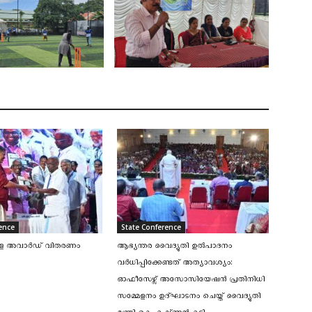
ence
State Conference
ള അവാർഡ് വിതരണം
ആഭ്യന്തര വൈദ്യുതി ഉൽപാദനം
വർധിപ്പിക്കേണ്ടത്‌ അത്യാവശ്യം:
ഓഫീസേഴ്സ് അസോസിയേഷന്‍ പ്രതിനിധി
സമ്മേളനം ഉദ്ഘാടനം ചെയ്ത് വൈദ്യുതി