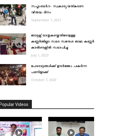
സപ്തംബര്‍.1- സ്വകാര്യവത്കരണ
വിരുദ്ധ ദിനം
September 1, 2021
ടോട്ടക്സ് മാതൃകയ്ക്കെതിരേയുള്ള
കണ്ണുര്‍ജില്ലാ സമര സന്ദേശ ജാഥ കണ്ണൂര്‍
കാല്‍ടെക്സില്‍ സമാപിച്ചു
July 1, 2023
പോരാട്ടങ്ങൾക്ക് ഊർജ്ജം പകര്‍ന്ന
പണിമുടക്ക്
October 7, 2020
Popular Videos