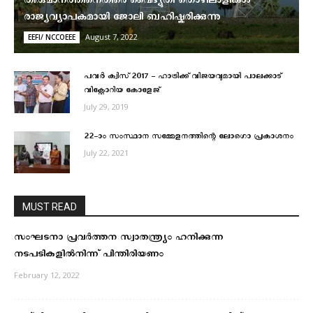
തീരുമാനത്തിനെതിരെ വൈദ്യുതി തൊഴിലാളികൾ
രാജ്യവ്യാപകമായി ജോലി ബഹിഷ്കരിക്കുന്നു
August 7, 2022
EEFI/ NCCOEEE
പവര്‍ ക്വിസ് 2017 – ഹാട്രിക്ക് വിജയവുമായി പാലക്കാട്
വിക്റ്റോറിയ കോളേജ്
July 29, 2019
22–ാം സംസ്ഥാന സമ്മേളനത്തിന്റെ ലോഗൊ പ്രകാശനം
July 22, 2021
MUST READ
സംഘടനാ പ്രവര്‍ത്തന സ്വാതന്ത്ര്യം ഹനിക്കുന്ന
നടപടികളില്‍നിന്ന് പിന്തിരിയണം
February 12, 2022