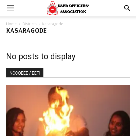
Home
Districts
Kasaragode
KASARAGODE
No posts to display
NCCOEEE / EEFI