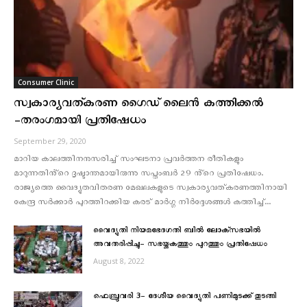
Consumer Clinic
സ്വകാര്യവത്കരണ ഗൈഡ് ലൈൻ കത്തിക്കൽ
-തരംഗമായി പ്രതിഷേധം
September 29, 2020
മാറിയ കാലത്തിനനുസരിച്ച് സംഘടനാ പ്രവര്‍ത്തന രീതികളും
മാറുന്നതിൻ്റെ ദൃഷ്ടാന്തമായിരുന്നു സപ്തംബർ 29 ൻ്റെ പ്രതിഷേധം.
രാജ്യത്തെ വൈദ്യുതവിതരണ മേഖലകളുടെ സ്വകാര്യവത്കരണത്തിനായി
കേന്ദ്ര സർക്കാർ പുറത്തിറക്കിയ കരട് മാർഗ്ഗ നിർദ്ദേശങ്ങൾ കത്തിച്ച്...
വൈദ്യുതി നിയമഭേദഗതി ബില്‍ ലോക്‌സഭയില്‍
അവതരിപ്പിച്ചു- സഭയ്ക്കകത്തും പുറത്തും പ്രതിഷേധം
August 8, 2022
ഫെബ്രുവരി 3- ദേശീയ വൈദ്യുതി പണിമുടക്ക് തുടങ്ങി