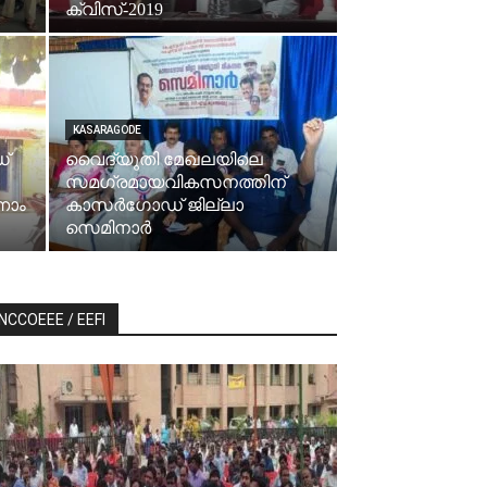
ക്വിസ്-2019
KASARAGODE
്
വൈദ്യുതി മേഖലയിലെ
സമഗ്രമായവികസനത്തിന്
നാം
കാസർഗോഡ് ജില്ലാ
സെമിനാർ
NCCOEEE / EEFI