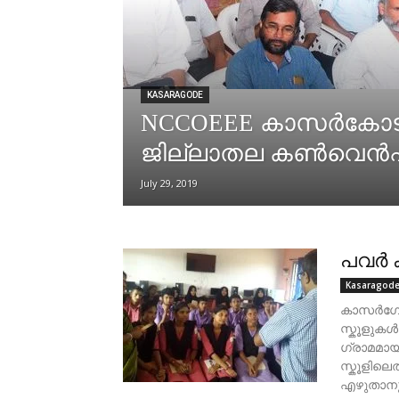
KASARAGODE
NCCOEEE കാസര്‍കോട
ജില്ലാതല കണ്‍വെന്‍
July 29, 2019
പവര്‍
Kasaragod
കാസര്‍ഗോ
സ്കൂളുകള്
ഗ്രാമമായത
സ്കൂളിലെത്
എഴുതാനും