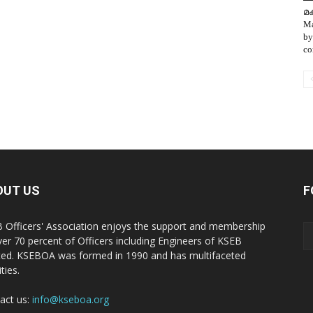
മക
Ma
by
co
OUT US
F
 Officers' Association enjoys the support and membership
ver 70 percent of Officers including Engineers of KSEB
ted. KSEBOA was formed in 1990 and has multifaceted
ities.
act us:
info@kseboa.org