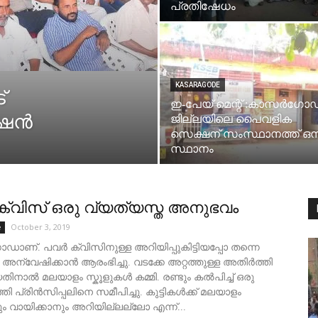
പ്രതിഷേധം
KASARAGODE
്
ഇ-പേയ് മെന്റ് :കാസർഗോഡ
ഷന്‍
ജില്ലയിലെ പൈവളിക
സെക്ഷന് സംസ്ഥാനത്ത് ഒന്
സ്ഥാനം
 ക്വിസ് ഒരു വ്യത്യസ്ത അനുഭവം
October 3, 2019
e
ഡാണ്. പവര്‍ ക്വിസിനുള്ള അറിയിപ്പുകിട്ടിയപ്പോ തന്നെ
‍ അന്വേഷിക്കാന്‍ ആരംഭിച്ചു. വടക്കേ അറ്റത്തുള്ള അതിര്‍ത്തി
ിനാല്‍ മലയാളം സ്കൂളുകള്‍ കമ്മി. രണ്ടും കല്‍പിച്ച് ഒരു
തി പ്രിന്‍സിപ്പലിനെ സമീപിച്ചു. കുട്ടികള്‍ക്ക് മലയാളം
 വായിക്കാനും അറിയില്ലല്ലോ എന്ന്...