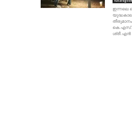
Kasaragod
ഇന്നലെ 
യുദ്ധകാല
തീരുമാനം 
കെ.എസ്.
ശ്രീ.എൻ 