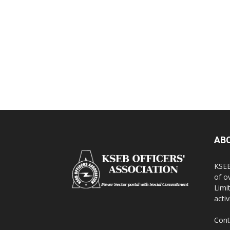
AB
KSEB
of o
Limi
activ
Cont