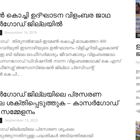
‍ കൊച്ചി ഉദ്ഘാടന വിളംബര ജാഥ
‍ഗോഡ് ജില്ലയില്‍
November 16, 2019
e
E
് : തിരുനൽവേലി-ഇടമൺ-കൊച്ചി-മാടക്കത്തറ 400
ഉ
ൈദ്യുതി ഇടനാഴിയുടെ ഉൽഘാടനം വിളിച്ചറിയിച്ചുകൊണ്ട്
ജ
ഇ.ബി.യിലെ ഓഫീസർമാരും ജീവനക്കാരും വിളംബരജാഥ
 കാസറഗോഡ് ഡിവിഷനിൽ നടന്ന വിളംബരജാഥക്ക് കെ എസ്
Ap
ീസേഴ്സ് അസോസിയേഷന്‍ ജില്ലാ പ്രസിഡന്റ്
ഉ
െ.പി.,...
ഒ
ആ
ച
ഗോഡ് ജില്ലയിലെ പ്രസരണ
ക
ല ശക്തിപ്പെടുത്തുക – കാസർഗോഡ്
അ
 സമ്മേളനം
എ
September 13, 2023
e
ഡ് ജില്ലയിലെ പ്രസരണ ശൃംഖല
െടുത്തുന്നതിനുള്ള പദ്ധതികൾ അടിയന്തിരമായി