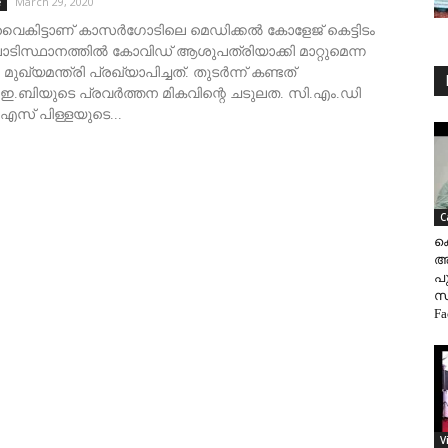
March 29, 2020
e
വൈകിട്ടാണ് കാസർഗോടിലെ മെഡിക്കൽ കോളേജ് കെട്ടിടം
ാടിസ്ഥാനത്തിൽ കോവിഡ് ആശുപത്രിയാക്കി മാറ്റുമെന്ന
മുഖ്യമന്ത്രി പ്രഖ്യാപിച്ചത്. തുടർന്ന് കണ്ടത്
ഇ.ബിയുടെ പ്രവർത്തന മികവിന്റെ ചടുലത. സി.എം.ഡി
എസ് പിള്ളയുടെ...
C
ക
അവ
പ
സ
Fa
V