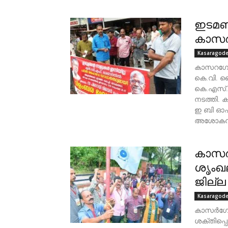
ഇടമണ്
കാസര്
Kasaragod
കാസറഗോഡ
കെ.വി. വ
കെ.എസ്.
നടത്തി.
ഇ ബി ഓഫ
അശോകൻ.ക
കാസർ
ശൃംഖ
ജില്ല
Kasaragod
കാസർഗോ
ശക്തിപ്പ