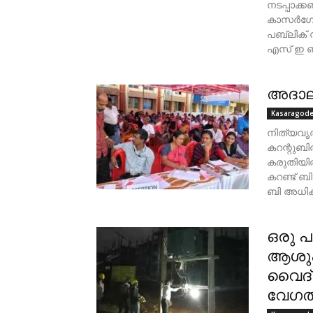
നടപ്പാക
കാസർഗോഡ
പബ്ലിക് 
എസ്‌ ഇ ബ
അദാലത
Kasaragod
നിത്യവൃത
കറന്റുബി
കരുതിയിരു
കറണ്ട് ബ
ബി അധിക
ഒരു 
ആശുപത
വൈദ്
വേഗത്