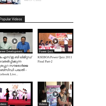
Popular Videos
areer Development
Power Quiz
െ.എസ്.ഇ.ബി ലിമിറ്റഡ്
KSEBOA Power Quiz 2011
തരിപ്പിക്കുന്ന
Final Part-2
ുരപ്പുറ സൗരോർജ്ജ
ബ്‌സിഡി പദ്ധതി –
cebook Live...
ideos
Videos