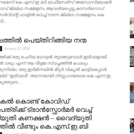
്കണമെന്ന് കെ എസ് ഇ ബി ഓഫീസേഴ്‌സ് അസോസിയേഷൻ
് ജില്ലാ സമ്മേളനം ആവശ്യപ്പെട്ടു.കാസർഗോഡ്
സർവ്വന്റ് ഹാളിൽ വെച്ച് നടന്ന ജില്ലാ സമ്മേളനം കെ
ി...
്തിൽ പെയ്തിറിങ്ങിയ നന്മ
January 27, 2020
e
്തിക്ക് ഒരു ചെറിയ ഹോട്ടൽ തുടങ്ങുമ്പോൾ ഇടിവാളായി
ൽ വരും എന്ന് ആ വീട്ടമ്മ സ്വപ്നത്തിൽ പോലും
ന്നില്ല. ഒരു ഇടിമിന്നലിൽ മീറ്റർ വികൃതി കാട്ടിയപ്പോൾ
ില്ല് "ഇടിവാൾ" തന്നെയായി.നിസ്സഹായരായ കെ എസ് ഇ
ൃതരുടെ...
പകൽ കൊണ്ട് കോവിഡ്
്രിക്ക് ട്രാൻസ്ഫോർമർ വെച്ച്
യുതി കണക്ഷൻ – വൈദ്യുതി
തിൽ വീണ്ടും കെ.എസ്.ഇ.ബി