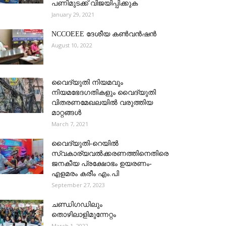
പണിമുടക്ക് വിജയിപ്പിക്കുക
January 29, 2021
NCCOEEE ദേശീയ കൺവൻഷൻ
August 10, 2022
വൈദ്യുതി നിയമവും
നിയമഭേദഗതികളും വൈദ്യുതി
വിതരണമേഖലയിൽ വരുത്തിയ
മാറ്റങ്ങൾ
March 7, 2021
വൈദ്യുതി-റെയില്‍
സ്വകാര്യവല്‍ക്കരണത്തിനെതിരെ
ജനകീയ പ്രക്ഷോഭം ഉയരണം-
എളമരം കരീം എം.പി
September 27, 2023
ചണ്ഡിഗഡിലും
തൊഴിലാളിമുന്നേറ്റം
March 1, 2022