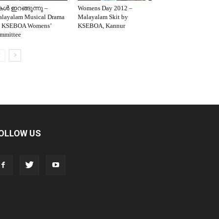
ള്‍ ഇറങ്ങുന്നു –
Womens Day 2012 –
layalam Musical Drama
Malayalam Skit by
 KSEBOA Womens’
KSEBOA, Kannur
mmittee
OLLOW US