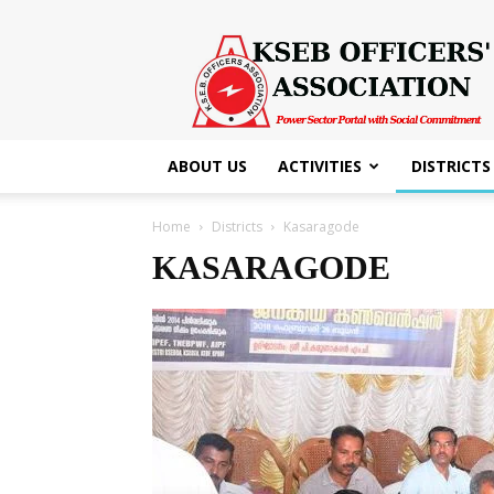
KSEB
Officers'
Association
ABOUT US
ACTIVITIES
DISTRICTS
Home
Districts
Kasaragode
KASARAGODE