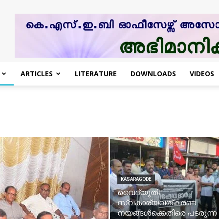
ARTICLES
LITERATURE
DOWNLOADS
VIDEOS
KASARAGODE
വൈദ്യുതി
സ്വകാര്യവത്കരണ
നയങ്ങള്‍ക്കെതിരെ പടരുന്ന