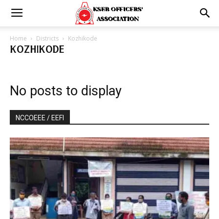
Home
Districts
Kozhikode
KOZHIKODE
No posts to display
NCCOEEE / EEFI