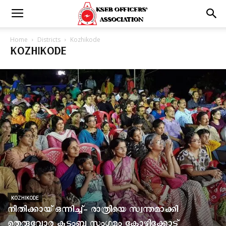
Home
Districts
Kozhikode
KOZHIKODE
KOZHIKODE
നീതിക്കായ് ഒന്നിച്ച്- രാത്രിയെ സ്വന്തമാക്കി
തെരുവോര കുടുംബ സംഗമം കോഴിക്കോട്