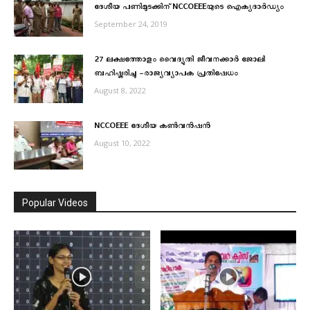
ദേശീയ പണിമുടക്കിന് NCCOEEEയുടെ ഐക്യദാര്‍ഡ്യം
September 24, 2019
27 ലക്ഷത്തോളം വൈദ്യുതി ജീവനക്കാർ ജോലി
ബഹിഷ്കരിച്ചു -രാജ്യവ്യാപക പ്രതിഷേധം
August 8, 2022
NCCOEEE ദേശീയ കൺവൻഷൻ
August 10, 2022
Popular Videos