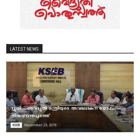
LATEST NEWS
ദ്യുതി – വൈദ്യുതി മന്ത്രിയുടെ അവലോകന യോഗം
തിരുവനന്തപുരത്ത്
November 23, 2019
KSEB