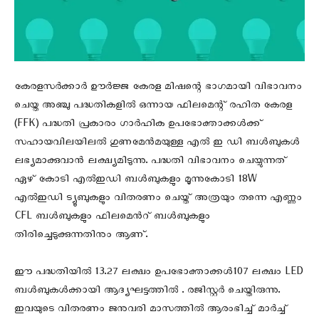
കേരളസർക്കാർ‍‍‍ ഊർജ്ജ കേരള മിഷന്റെ ഭാഗമായി വിഭാവനം
ചെയ്ത അഞ്ചു പദ്ധതികളിൽ‍‍‍ ഒന്നായ ഫിലമെന്റ് രഹിത കേരള
(FFK) പദ്ധതി പ്രകാരം ഗാർഹിക ഉപഭോക്താക്കൾക്ക്
സഹായവിലയിലൽ‍‍‍ ഗുണമേൻമയുള്ള എൽ ഇ ഡി ബൾബുകൾ‍‍‍
ലഭ്യമാക്കുവാൻ‍ ലക്ഷ്യമിടുന്നു. പദ്ധതി വിഭാവനം ചെയ്യുന്നത്
ഏഴ് കോടി എൽഇഡി ബൾബുകളും മൂന്നുകോടി 18W
എൽഇഡി ട്യൂബുകളും വിതരണം ചെയ്ത് അത്രയും തന്നെ എണ്ണം
CFL ബൾബുകളും ഫിലമെൻറ് ബൾബുകളും
തിരിച്ചെടുക്കുന്നതിനും ആണ്.
ഈ പദ്ധതിയില്‍‍‍ 13.27 ലക്ഷം ഉപഭോക്താക്കൾ‍107 ലക്ഷം LED
ബൾബുകൾക്കായി ആദ്യഘട്ടത്തിൽ .‍‍‍ രജിസ്റ്റര്‍‍‍ ചെയ്തിരുന്നു.
ഇവയുടെ വിതരണം ജനുവരി മാസത്തിൽ‍‍ ആരംഭിച്ച് മാർച്ച്