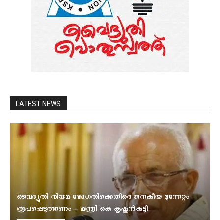
LATEST NEWS
വൈദ്യുതി നിയമ ഭേദഗതിക്കെതിരെ ജനകീയ മുന്നേറ്റം
രൂപപ്പെടുത്തണം – മന്ത്രി കെ കൃഷ്ണൻകുട്ടി