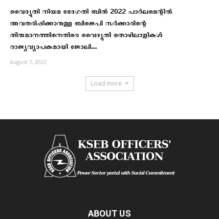
വൈദ്യുതി നിയമ ഭേദഗതി ബിൽ 2022 പാർലമെന്റിൽ
അവതരിപ്പിക്കാനുള്ള ബിജെപി സർക്കാരിന്റെ
തീരുമാനത്തിനെതിരെ വൈദ്യുതി തൊഴിലാളികൾ
രാജ്യവ്യാപകമായി ജോലി...
August 7, 2022
Load more
ABOUT US