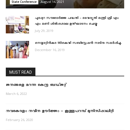
August 14, 2021
State Conference
പുരപ്പുറ സൗരോര്‍ജ്ജ പദ്ധതി – വൈദ്യുതി മന്ത്രി ശ്രീ എം
എം മണി ശില്‍പ്പശാല ഉത്ഘാടനം ചെയ്തു
July 29, 2019
നെയ്യാറ്റിൻകര 110കെവി സബ്സ്റ്റേഷൻ നാടിനു സമർപ്പിച്ചു.
December 16, 2019
MUST READ
ജനങ്ങളെ മറന്ന കേന്ദ്ര ബഡ്‌ജറ്റ്‌
March 6, 2022
നവകേരളം നവീന ഊർജ്ജം – കൂത്തുപറമ്പ് മുനിസിപ്പാലിറ്റി
February 26, 2020