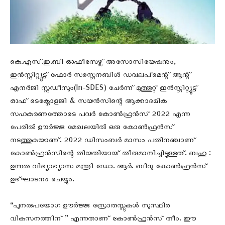
കെ.എസ്.ഇ.ബി ഓഫീസേഴ്സ് അസോസിയേഷനും,
ഇൻസ്റ്റിറ്റ്യൂട്ട് ഫോർ സസ്റ്റെനബിൾ ഡവലപ്മെന്റ് ആന്റ്
എനർജി സ്റ്റഡീസും(In-SDES) ചേർന്ന് മുത്തൂറ്റ് ഇൻസ്റ്റിറ്റ്യൂട്ട്
ഓഫ് ടെക്നോളജി & സയൻസിന്റെ ആക്കാദമിക
സഹകരണത്തോടെ പവർ കോൺഫ്രൻസ് 2022 എന്ന
പേരിൽ ഊർജ്ജ മേഖലയിൽ ഒരു കോൺഫ്രൻസ്
നടത്തുകയാണ്. 2022 ഡിസംബർ മാസം പതിനഞ്ചാണ്
കോൺഫ്രൻസിന്റെ തിയതിയായ് തീരുമാനിച്ചിട്ടുള്ളത്. ബഹു :
ഉന്നത വിദ്യാഭ്യാസ മന്ത്രി ഡോ. ആർ. ബിന്ദു കോൺഫ്രൻസ്
ഉദ്ഘാടനം ചെയ്യും.
“പുനരുപയോഗ ഊർജ്ജ സ്രോതസ്സുകൾ സുസ്ഥിര
വികസനത്തിന് ” എന്നതാണ് കോൺഫ്രൻസ് തീം. ഈ