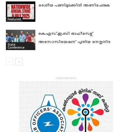
ദേശീയ പണിമുടക്കില്‍ അണിചേരുക
Featured
കെ.എസ്.ഇ.ബി ഓഫീസേഴ്സ്
അസോസിയേഷന് പുതിയ നേതൃനിര
State
Conference
- Advertisement -