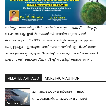
എർണ്ണാകുളം ജില്ലയിൽ സ്ഥിതി ചെയ്യുന്ന മുത്തൂറ്റ് ഇൻസ്റ്റ്യൂട്ട്
ഓഫ് ടെക്നോളജി & സയൻസ് വേദിയാവുന്ന പവർ
കോൺഫ്രൻസ് 2022 ൽ അവതരിപ്പിക്കപ്പെടുന്ന മുഴുവൻ
പേപ്പറുകളും , ഇവയുടെ അടിസ്ഥാനത്തിൽ രൂപികരിക്കുന്ന
നിർദ്ദേശങ്ങളും ക്രോഡീകരിച്ച് കോൺഫ്രൻസ് ജേർണൽ
തയ്യാറാക്കി കെ.എസ്.ഇ.ബി യ്ക്ക് സമർപ്പിക്കുന്നതാണ് .
RELATED ARTICLES
MORE FROM AUTHOR
പുനരുപയോഗ ഊർജ്ജം – കരട്
റെഗുലേഷനിലെ പ്രധാന മാറ്റങ്ങൾ
Technical