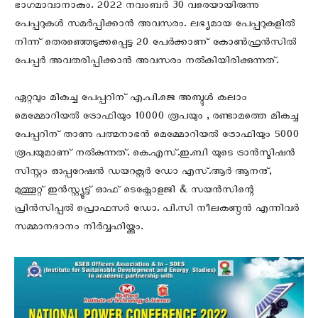
ഭാഗമാവാനാകും. 2022 നവംബർ 30 വരെയായിരുന്നു
പേപ്പറുകൾ സമർപ്പിക്കാൻ അവസരം. ലഭ്യമായ പേപ്പറുകളിൽ
നിന്ന് തെരഞ്ഞെടുക്കപ്പെട്ട 20 പേർക്കാണ് കോൺഫ്രൻസിൽ
പേപ്പർ അവതരിപ്പിക്കാൻ അവസരം നൽകിയിരിക്കുന്നത്.
ഏറ്റവും മികച്ച പേപ്പറിന് എ.പി.ജെ അബ്ദുൾ കലാം
മെമ്മോറിയൽ ട്രോഫിയും 10000 രൂപയും , രണ്ടാമത്തെ മികച്ച
പേപ്പറിന് താണു പത്മനാഭൻ മെമ്മോറിയൽ ട്രോഫിയും 5000
രൂപയുമാണ് നൽകുന്നത്. കെ.എസ്.ഇ.ബി യുടെ ട്രാൻസ്മിഷൻ
സിസ്റ്റം ഓപ്പറേഷൻ ഡയറക്റ്റർ ഡോ എസ്.ആർ ആനന്ദ്,
മുത്തൂറ്റ് ഇൻസ്റ്റ്യൂട്ട് ഓഫ് ടെക്നോളജി & സയൻസിന്റെ
പ്രിൻസിപ്പൽ പ്രൊഫസർ ഡോ. പി.സി നീലകണ്ഠൻ എന്നിവർ
സമ്മാനദാനം നിർവ്വഹിയ്ക്കും.