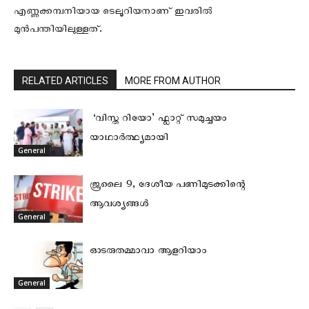
എണ്ണക്കമ്പനിയായ ടെലൂറിയനാണ്‌ ഇവരിൽ
മുൻപന്തിയിലുള്ളത്‌.
RELATED ARTICLES
MORE FROM AUTHOR
‘വിസ്ത റിയോ’ ഫ്ലാറ്റ് സമുച്ചയം
യാഥാർത്ഥ്യമായി
General
ജൂലൈ 9, ദേശീയ പണിമുടക്കിന്റെ
ആവശ്യങ്ങള്‍
General
ഓടരുതമ്മാവാ ആളറിയാം
General