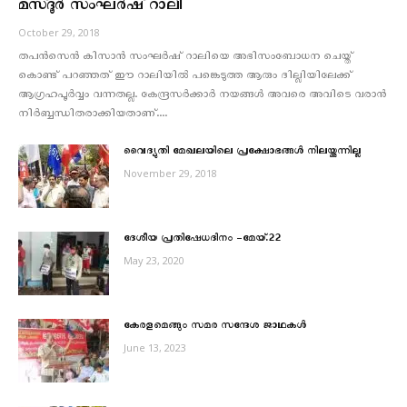
മസ്ദൂര്‍ സംഘര്‍ഷ് റാലി
October 29, 2018
തപൻസെൻ കിസാൻ സംഘർഷ് റാലിയെ അഭിസംബോധന ചെയ്ത്
കൊണ്ട് പറഞ്ഞത് ഈ റാലിയിൽ പങ്കെടുത്ത ആരും ദില്ലിയിലേക്ക്
ആഗ്രഹപൂർവ്വം വന്നതല്ല. കേന്ദ്രസർക്കാർ നയങ്ങൾ അവരെ അവിടെ വരാൻ
നിർബ്ബന്ധിതരാക്കിയതാണ്....
വൈദ്യുതി മേഖലയിലെ പ്രക്ഷോഭങ്ങള്‍ നിലയ്ക്കുന്നില്ല
November 29, 2018
ദേശീയ പ്രതിഷേധദിനം -മേയ്.22
May 23, 2020
കേരളമെങ്ങും സമര സന്ദേശ ജാഥകള്‍
June 13, 2023