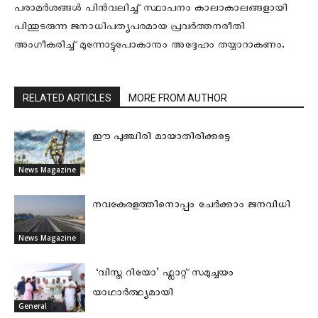
പരാമര്‍ശങ്ങള്‍ പിന്‍വലിച്ച് സ്ഥാപനം കാലാകാലങ്ങളായി
പിന്തുടരുന്ന ജനാധിപത്യപരമായ പ്രവര്‍ത്തനരീതി
അംഗീകരിച്ച് മുന്നോട്ടുപോകാനും അദ്ദേഹം തയ്യാറാകണം.
RELATED ARTICLES
MORE FROM AUTHOR
ഈ പുഞ്ചിരി മായാതിരിക്കട്ടെ
News Magazine
നവകേരളത്തിനൊപ്പം ചേർക്കാം ജനവിധി
News Magazine
‘വിസ്ത റിയോ’ ഫ്ലാറ്റ് സമുച്ചയം
യാഥാർത്ഥ്യമായി
General