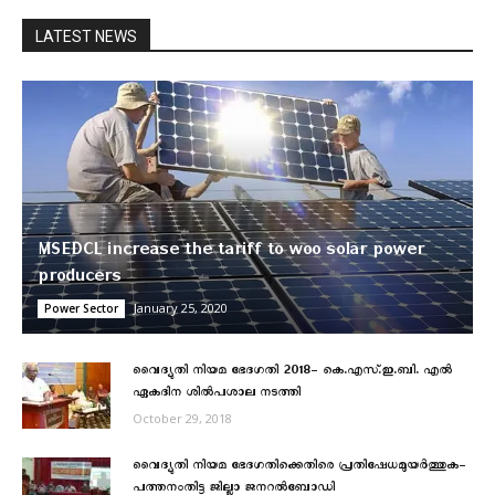
LATEST NEWS
MSEDCL increase the tariff to woo solar power
producers
January 25, 2020
Power Sector
വൈദ്യുതി നിയമ ഭേദഗതി 2018- കെ.എസ്.ഇ.ബി. എൽ
ഏകദിന ശില്‍പശാല നടത്തി
October 29, 2018
വൈദ്യുതി നിയമ ഭേദഗതിക്കെതിരെ പ്രതിഷേധമുയര്‍ത്തുക-
പത്തനംതിട്ട ജില്ലാ ജനറല്‍ബോഡി