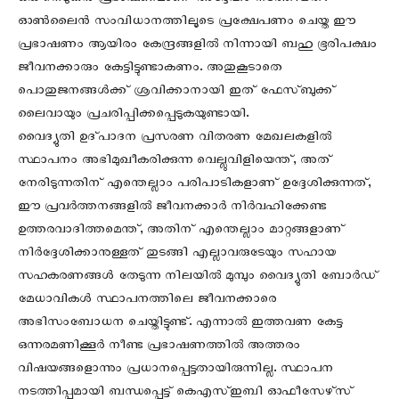
ഒരു നെടുങ്കന്‍ പ്രഭാഷണമാണ് അദ്ദേഹം നടത്തിയത്.
ഓണ്‍ലൈന്‍ സംവിധാനത്തിലൂടെ പ്രക്ഷേപണം ചെയ്ത ഈ
പ്രഭാഷണം ആയിരം കേന്ദ്രങ്ങളില്‍ നിന്നായി ബഹു ഭൂരിപക്ഷം
ജീവനക്കാരും കേട്ടിട്ടുണ്ടാകണം. അതുകൂടാതെ
പൊതുജനങ്ങള്‍ക്ക് ശ്രവിക്കാനായി ഇത് ഫേസ്ബുക്ക്
ലൈവായും പ്രചരിപ്പിക്കപ്പെടുകയുണ്ടായി.
വൈദ്യുതി ഉദ്പാദന പ്രസരണ വിതരണ മേഖലകളില്‍
സ്ഥാപനം അഭിമുഖീകരിക്കുന്ന വെല്ലുവിളിയെന്ത്, അത്
നേരിടുന്നതിന് എന്തെല്ലാം പരിപാടികളാണ് ഉദ്ദേശിക്കുന്നത്,
ഈ പ്രവര്‍ത്തനങ്ങളില്‍ ജീവനക്കാര്‍ നിര്‍വഹിക്കേണ്ട
ഉത്തരവാദിത്തമെന്ത്, അതിന് എന്തെല്ലാം മാറ്റങ്ങളാണ്
നിര്‍ദ്ദേശിക്കാനുള്ളത് തുടങ്ങി എല്ലാവരുടേയും സഹായ
സഹകരണങ്ങള്‍ തേടുന്ന നിലയില്‍ മുമ്പും വൈദ്യുതി ബോര്‍ഡ്
മേധാവികള്‍ സ്ഥാപനത്തിലെ ജീവനക്കാരെ
അഭിസംബോധന ചെയ്തിട്ടുണ്ട്. എന്നാല്‍ ഇത്തവണ കേട്ട
ഒന്നരമണിക്കൂര്‍ നീണ്ട പ്രഭാഷണത്തില്‍ അത്തരം
വിഷയങ്ങളൊന്നും പ്രധാനപ്പെട്ടതായിരുന്നില്ല. സ്ഥാപന
നടത്തിപ്പുമായി ബന്ധപ്പെട്ട് കെഎസ്‌ഇബി ഓഫീസേഴ്‌സ്‌