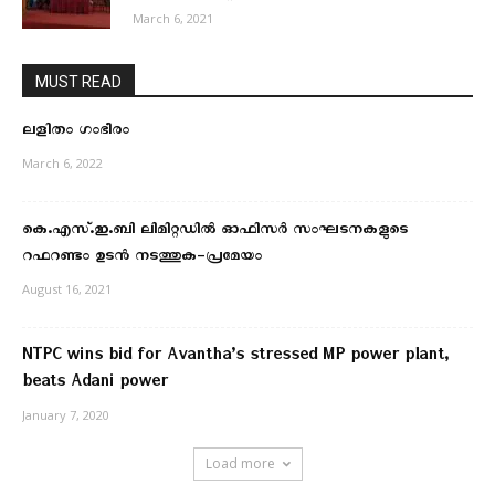
March 6, 2021
MUST READ
ലളിതം ഗംഭീരം
March 6, 2022
കെ.എസ്.ഇ.ബി ലിമിറ്റഡിൽ ഓഫിസർ സംഘടനകളുടെ
റഫറണ്ടം ഉടൻ നടത്തുക-പ്രമേയം
August 16, 2021
NTPC wins bid for Avantha’s stressed MP power plant,
beats Adani power
January 7, 2020
Load more