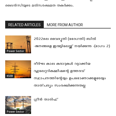
ലൈന്‍സിയുടെ മല്‍സരക്ഷമത തകര്‍ക്കും.
RELATED ARTICLES
MORE FROM AUTHOR
2022ലെ വൈദ്യുതി (ഭേദഗതി) ബിൽ
-ജനങ്ങളെ ഇരുട്ടിലേയ്ക്ക് നയിക്കുന്നു -(ഭാഗം 2)
Power Sector
ദീര്‍ഘ കാല കരാറുകള്‍ റദ്ദാക്കിയ
റഗുലേറ്ററികമ്മീഷന്റെ ഉത്തരവ്
KSEB
സ്ഥാപനത്തിന്റേയും ഉപഭോക്താക്കളുടേയും
താത്പര്യം സംരക്ഷിക്കുന്നതല്ല
ഗ്രീൻ താരിഫ്
Power Sector