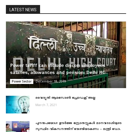
LATEST NEWS
Power tariff can include discom employees
salaries, allowances and pension: Delhi HC
December 18, 2019
Power Sector
വൈദ്യുതി ആമസോൺ പ്രോഡക്റ്റ് അല്ല
March 7, 2021
പുനരുപയോഗ ഊർജ്ജ സ്രോതസ്സുകൾ മാനവരാശിയുടെ
സുസ്ഥിര വികസനത്തിന് വേണ്ടിയാകണം – മന്ത്രി ഡോ.