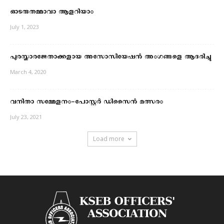
ഓടരുതമ്മാവാ ആളറിയാം
July 1, 2023
പുരസ്കാരജേതാക്കളായ അസോസിയേഷന്‍ അംഗങ്ങളെ ആദരിച്ചു
March 4, 2020
വനിതാ സമ്മേളനം-പോസ്റ്റർ ഡിസൈൻ മത്സരം
July 23, 2021
Load more