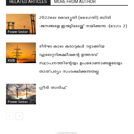
RELATED ARTICLES
MORE FROM AUTHOR
2022ലെ വൈദ്യുതി (ഭേദഗതി) ബിൽ
-ജനങ്ങളെ ഇരുട്ടിലേയ്ക്ക് നയിക്കുന്നു -(ഭാഗം 2)
Power Sector
ദീര്‍ഘ കാല കരാറുകള്‍ റദ്ദാക്കിയ
റഗുലേറ്ററികമ്മീഷന്റെ ഉത്തരവ്
KSEB
സ്ഥാപനത്തിന്റേയും ഉപഭോക്താക്കളുടേയും
താത്പര്യം സംരക്ഷിക്കുന്നതല്ല
ഗ്രീൻ താരിഫ്
Power Sector
- Advertisement -