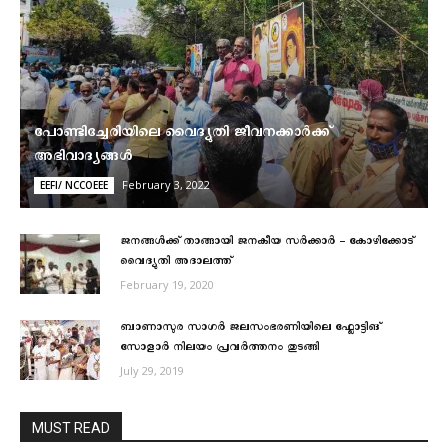
പോണ്ടിച്ചേരിയിലെ വൈദ്യുതി ജീവനക്കാര്‍ക്ക്
അഭിവാദ്യങ്ങള്‍
February 3, 2022
EEFI/ NCCOEEE
ജനങ്ങൾക്ക് താങ്ങായി ജനകീയ സർക്കാർ – കോഴിക്കോട്
വൈദ്യുതി അദാലത്ത്
February 19, 2020
ബാണാസുര സാഗര്‍ ജലസംഭരണിയിലെ ഫ്ലോട്ടിങ്
സോളാര്‍ നിലയം പ്രവര്‍ത്തനം തുടങ്ങി
July 29, 2019
MUST READ