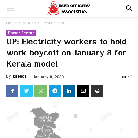
Home
Articles
Power Sector
Power Sector
UP: Electricity workers to hold
work boycott on January 8 for
Kerala model
By
kseboa
-
231
January 8, 2020