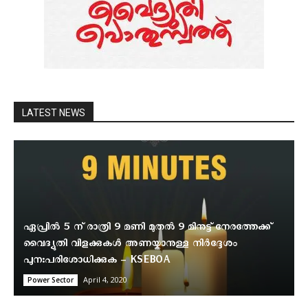
LATEST NEWS
ഏപ്രിൽ 5 ന് രാത്രി 9 മണി മുതൽ 9 മിനുട്ട് നേരത്തേക്ക്
വൈദ്യുതി വിളക്കുകൾ അണയ്കാനുള്ള നിർദ്ദേശം
പുന:പരിശോധിക്കുക – KSEBOA
April 4, 2020
Power Sector