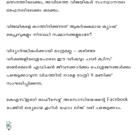
മത്സരത്തിലേക്കും, അവിടത്തെ വിജയികൾ സംസ്ഥാനതല
ഫൈനലിലേക്കും കടക്കും.
വിജയികളെ കാത്തിരിക്കുന്നത് ആകർഷകമായ ക്യാഷ്
പ്രൈസുകളും നിരവധി സമ്മാനങ്ങളുമാണ്!
വിദ്യാർത്ഥികൾക്കായി മാത്രമല്ല — കഴിഞ്ഞ
വർഷങ്ങളിലേതുപോലെ ഈ വർഷവും പവർ ക്വിസ്‌
ഓൺലൈൻ എഡിഷൻ ജീവനക്കാർക്കും പൊതുജനങ്ങൾക്കും
പങ്കെടുക്കാവുന്ന വിധത്തിൽ നാളെ രാത്രി 9 മണിക്ക്
സംഘടിപ്പിക്കുന്നു.
കെഎസ്ഇബി ഓഫീസേഴ്സ് അസോസിയേഷന്റെ Facebook
പേജിൽ ലഭ്യമായ ഗൂഗിൾ ഫോം ലിങ്ക് വഴി പങ്കെടുക്കാം.