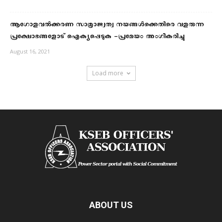
ആഗോളവൽക്കരണ സാമ്രാജ്വത്വ നയങ്ങള്‍ക്കെതിരെ വളരുന്ന
പ്രക്ഷോഭങ്ങളോട് ഐക്യപ്പെടുക -പ്രമേയം അംഗീകരിച്ചു
August 16, 2021
Load more
ABOUT US