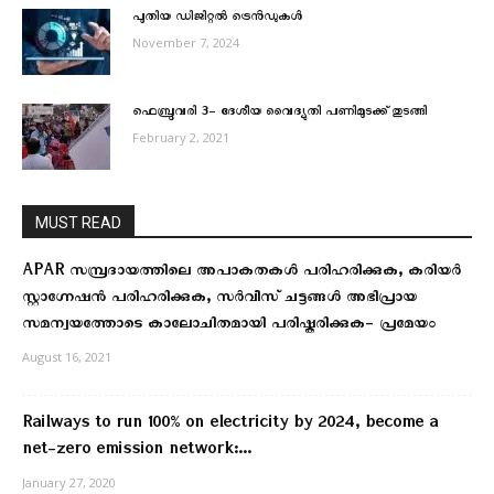
പുതിയ ഡിജിറ്റൽ ട്രെൻഡുകൾ
November 7, 2024
ഫെബ്രുവരി 3- ദേശീയ വൈദ്യുതി പണിമുടക്ക് തുടങ്ങി
February 2, 2021
MUST READ
APAR സമ്പ്രദായത്തിലെ അപാകതകള്‍ പരിഹരിക്കുക, കരിയര്‍
സ്റ്റാഗ്നേഷന്‍ പരിഹരിക്കുക, സര്‍വീസ് ചട്ടങ്ങള്‍ അഭിപ്രായ
സമന്വയത്തോടെ കാലോചിതമായി പരിഷ്കരിക്കുക- പ്രമേയം
August 16, 2021
Railways to run 100% on electricity by 2024, become a
net-zero emission network:...
January 27, 2020