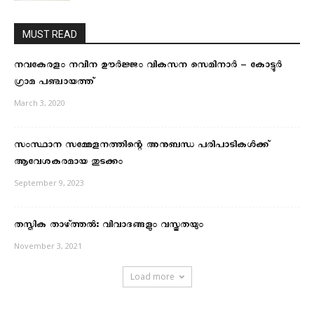
MUST READ
നവകേരളം നവീന ഊർജ്ജം വികസന സെമിനാർ – കോട്ടൂർ
ഗ്രാമ പഞ്ചായത്ത്
March 3, 2020
സംസ്ഥാന സമ്മേളനത്തിന്റെ അനുബന്ധ പരിപാടികൾക്ക്
ആവേശകരമായ തുടക്കം
September 9, 2023
തസ്തിക താഴ്‌ത്തല്‍: വിവാദങ്ങളും വസ്തുതയും
November 3, 2021
Load more