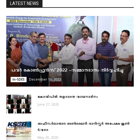
LATEST NEWS
പവർ കോൺഫ്രൻസ് 2022 -സമ്മാനദാനം നിർവ്വഹിച്ചു
December 15, 2022
In-SDES
കോവിഡിൽ തളരാതെ വായനാദിനം
June 27, 2020
ഓഫീസര്‍മാരുടെ ഓണ്‍ലൈന്‍ ട്രാന്‍സ്ഫര്‍ അപേക്ഷ ജൂണ്‍
6വരെ
May 20, 2020