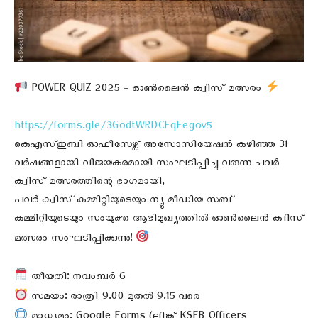
POWER QUIZ 2025 – ഓൺലൈൻ ക്വിസ് മത്സരം
https://forms.gle/3GodtWRDCFqFegov5
കെഎസ്ഇബി ഓഫീസേഴ്സ് അസോസിയേഷൻ കഴിഞ്ഞ 31
വർഷങ്ങളായി വിജയകരമായി സംഘടിപ്പിച്ചു വരുന്ന പവർ
ക്വിസ് മത്സരത്തിന്റെ ഭാഗമായി,
പവർ ക്വിസ് കമ്മിറ്റിയുടെയും ന്യൂ മീഡിയ സബ്
കമ്മിറ്റിയുടെയും സംയുക്ത ആഭിമുഖ്യത്തിൽ ഓൺലൈൻ ക്വിസ്
മത്സരം സംഘടിപ്പിക്കുന്നു!
തീയതി: നവംബർ 6
സമയം: രാത്രി 9.00 മുതൽ 9.15 വരെ