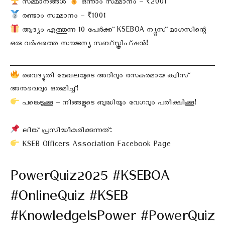
സമ്മാനങ്ങൾ
ഒന്നാം സമ്മാനം – ₹2001
രണ്ടാം സമ്മാനം – ₹1001
ആദ്യം എത്തുന്ന 10 പേർക്ക് KSEBOA ന്യൂസ്‌ മാഗസിന്റെ
ഒരു വർഷത്തെ സൗജന്യ സബ്സ്ക്രിപ്ഷൻ!
വൈദ്യുതി മേഖലയുടെ അറിവും രസകരമായ ക്വിസ്
അനുഭവവും ഒരുമിച്ച്!
പങ്കെടുക്കൂ – നിങ്ങളുടെ ബുദ്ധിയും വേഗവും പരീക്ഷിക്കൂ!
ലിങ്ക് പ്രസിദ്ധീകരിക്കുന്നത്:
KSEB Officers Association Facebook Page
PowerQuiz2025 #KSEBOA
#OnlineQuiz #KSEB
#KnowledgeIsPower #PowerQuiz