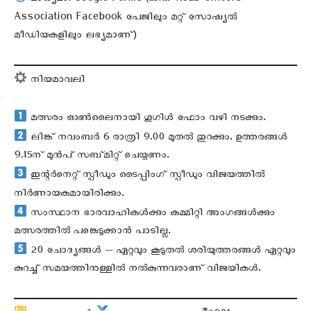
മാധ്യമം: Google Forms (ലിങ്ക് KSEB Officers
Association Facebook പേജിലും മറ്റ് സോഷ്യൽ
മീഡിയകളിലും ലഭ്യമാണ്)
നിയമാവലി
മത്സരം ഓൺലൈനായി ഗൂഗിൾ ഫോം വഴി നടക്കും.
ലിങ്ക് നവംബർ 6 രാത്രി 9.00 മുതൽ തുറക്കും. ഉത്തരങ്ങൾ
9.15ന് മുൻപ് സബ്മിറ്റ് ചെയ്യണം.
ഇന്റർനെറ്റ് സ്പീഡും ടൈപ്പിംഗ് സ്പീഡും വിജയത്തിൽ
നിർണായകമായിരിക്കും.
സംസ്ഥാന ഭാരവാഹികൾക്കും കമ്മിറ്റി അംഗങ്ങൾക്കും
മത്സരത്തിൽ പങ്കെടുക്കാൻ പാടില്ല.
20 ചോദ്യങ്ങൾ — ഏറ്റവും കൂടുതൽ ശരിയുത്തരങ്ങൾ ഏറ്റവും
കുറച്ച് സമയത്തിനുള്ളിൽ നൽകുന്നവരാണ് വിജയികൾ.