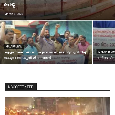
ചെയ്തു
March 6, 2020
MALAPPURAM
സ്വപ്നസാക്ഷാത്കാരം ആവേശത്തോടെ വിളിച്ചറിയിച്ച്
MALAPPURA
മലപ്പുറം വൈദ്യുതി ജീവനക്കാർ
വനിതാ ദിന
NCCOEEE / EEFI