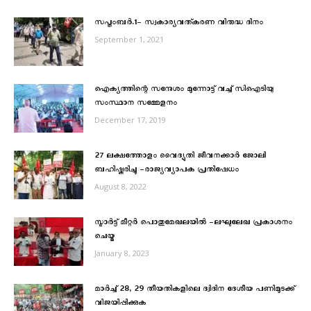
സപ്തംബര്‍.1- സ്വകാര്യവത്കരണ വിരുദ്ധ ദിനം
September 1, 2021
ഐക്യത്തിന്റെ സന്ദേശം മുന്നോട്ട് വച്ച് സിഐടിയു
സംസ്ഥാന സമ്മേളനം
December 17, 2019
27 ലക്ഷത്തോളം വൈദ്യുതി ജീവനക്കാർ ജോലി
ബഹിഷ്കരിച്ചു -രാജ്യവ്യാപക പ്രതിഷേധം
August 8, 2022
സ്മാര്‍ട്ട് മീറ്റര്‍ പൊതുമേഖലയില്‍ -ലഘുലേഖ പ്രകാശനം
ചെയ്തു
January 8, 2023
മാര്‍ച്ച് 28, 29 തീയതികളിലെ ദ്വിദിന ദേശീയ പണിമുടക്ക്
വിജയിപ്പിക്കുക