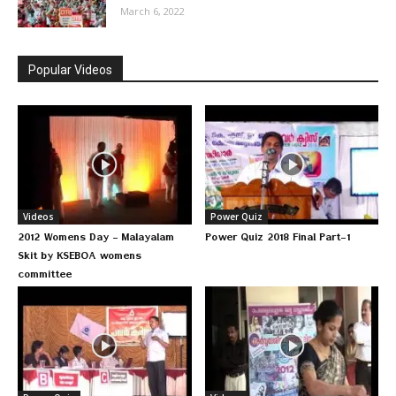
March 6, 2022
Popular Videos
Videos
Power Quiz
2012 Womens Day – Malayalam
Power Quiz 2018 Final Part-1
Skit by KSEBOA womens
committee