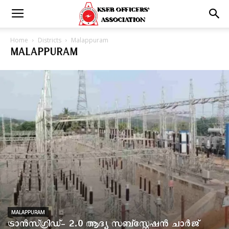
Home
Districts
Malappuram
MALAPPURAM
MALAPPURAM
ട്രാൻസ്ഗ്രിഡ്- 2.0 ആദ്യ സബ്സ്റ്റേഷൻ ചാർജ്