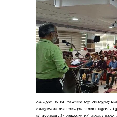
കെ എസ് ഇ ബി ഓഫീസേർസ്സ് അസ്സോസ്സിയേഷന്റ
കൊട്ടാരക്കര സദാനന്ദപുരം ഭാവനാ ഗ്രേസ് പ്
ജി സുരേഷ്കുമാർ സമ്മേളനം ഉദ്ഘാടനം ചെയ്തു. സംസ്