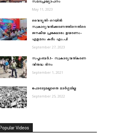
സമരപ്രഖ്യാപനം
May 11, 2023
വൈദ്യുതി-റെയില്‍
സ്വകാര്യവല്‍ക്കരണത്തിനെതിരെ
ജനകീയ പ്രക്ഷോഭം ഉയരണം-
എളമരം കരീം എം.പി
September 27, 2023
സപ്തംബര്‍.1- സ്വകാര്യവത്കരണ
വിരുദ്ധ ദിനം
September 1, 2021
പോരാട്ടമല്ലാതെ മാര്‍ഗ്ഗമില്ല
September 25, 2022
Popular Videos