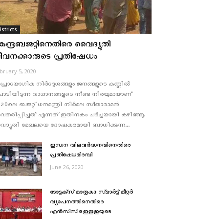
istricts
േന്ദ്രബജറ്റിനെതിരെ വൈദ്യുതി
ീവനക്കാരുടെ പ്രതിഷേധം
bruary 5, 2020
്രായോഗിക നിര്‍ദ്ദേശങ്ങളും ജനങ്ങളുടെ കണ്ണില്‍
ടിയിടുന്ന വാഗ്ദാനങ്ങളുടെ നീണ്ട നിരയുമായാണ്
20ലെ ബജറ്റ് ധനമന്ത്രി നിര്‍മല സീതാരാമന്‍
തരിപ്പിച്ചത് എന്നത് ഇതിനകം ചര്‍ച്ചയായി കഴിഞ്ഞു.
ദ്യുതി മേഖലയെ ദോഷകരമായി ബാധിക്കുന്ന...
ഇന്ധന വിലവര്‍ദ്ധനവിനെതിരെ
പ്രതിഷേധമിരമ്പി
June 26, 2020
ടോട്ടക്‌സ്‌ മാതൃകാ സ്‌മാർട്ട്‌ മീറ്റർ
വ്യാപനത്തിനെതിരെ
എൻസിസിഒഇഇഇയുടെ