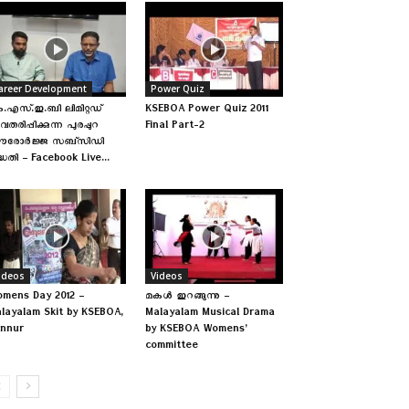
areer Development
Power Quiz
.എസ്.ഇ.ബി ലിമിറ്റഡ്
KSEBOA Power Quiz 2011
തരിപ്പിക്കുന്ന പുരപ്പുറ
Final Part-2
ൗരോർജ്ജ സബ്‌സിഡി
്ധതി – Facebook Live...
ideos
Videos
mens Day 2012 –
മകള്‍ ഇറങ്ങുന്നു –
layalam Skit by KSEBOA,
Malayalam Musical Drama
nnur
by KSEBOA Womens’
committee