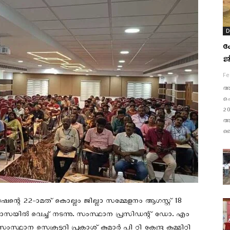
D
ക
ജ
Fe
അപ
പൊ
20
അവ
വൈ
െ 22-ാമത് കൊല്ലം ജില്ലാ സമ്മേളനം ആഗസ്റ്റ് 18
ളാസയിൽ വെച്ച് നടന്നു. സംസ്ഥാന പ്രസിഡന്റ് ഡോ. എം
ഥാന സെക്രട്ടറി പ്രകാശ് കുമാർ പി റ്റി കേന്ദ്ര കമ്മിറ്റി