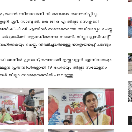
്ടും, ട്രഷറർ ബീനാറാണി വി കണക്കും അവതരിപ്പിച്ചു.
ടറി ശ്രീ. സാബു ജി, കെ ജി ഒ എ ജില്ലാ സെക്രടറി
തീഷ് പി വി എന്നിവർ സമ്മേളനത്തെ അഭിവാദ്യം ചെയ്തു
 ചർച്ചകൾക്ക് ക്രോഡീകരണം നടത്തി. ജില്ലാ പ്രസിഡന്റ്
്കുകയും ചെയ്തു. വിരമിച്ചവർക്കുള്ള യാത്രയയപ്പ് ചടങ്ങും
യി അനിൽ പ്രസാദ്, ട്രഷററായി കൃഷ്ണചന്ദ്രൻ എന്നിവരേയും
്മേളന പ്രതിനിധികളായി 19 പേരെയും ജില്ലാ സമ്മേളനം
ങൾ ജില്ലാ സമ്മേളനത്തിൽ പങ്കെടുത്തു.