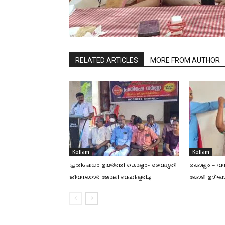
RELATED ARTICLES
MORE FROM AUTHOR
Kollam
Kollam
പ്രതിഷേധം ഉയര്‍ത്തി കൊല്ലം- വൈദ്യുതി
കൊല്ലം – 
ജീവനക്കാര്‍ ജോലി ബഹിഷ്കരിച്ചു
കോടി ഉദ്ഘാട