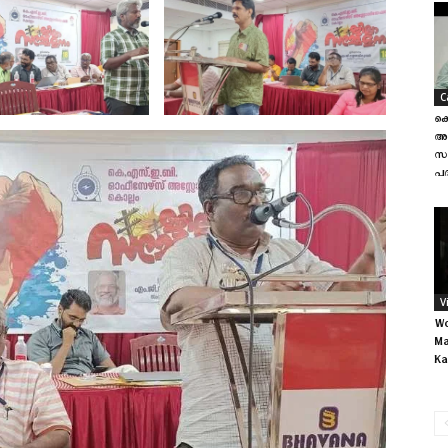
C
കെ
അവ
സ
പദ
V
Wo
Ma
Ka