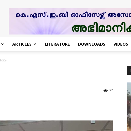
ARTICLES
LITERATURE
DOWNLOADS
VIDEOS
േളനം
137