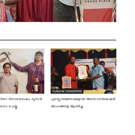
Cultural Committee
വനിതാ ദിനാഘോഷം സൂസൻ
പുരസ്കാരജേതാക്കളായ അസോസിയേഷന്‍
നം ചെയ്തു
അംഗങ്ങളെ ആദരിച്ചു