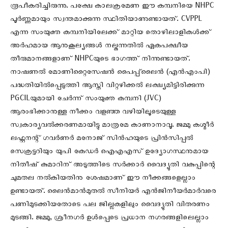
രൂപീകരിച്ചിരുന്നു. പക്ഷേ കാലക്രമേണ ഈ കമ്പനിയെ NHPC
പൂര്‍ണ്ണമായും സ്വന്തമാക്കുന്ന സ്ഥിതിയാണുണ്ടായത്. CVPPL
എന്ന സംയുക്ത കമ്പനിയിലേക്ക് മാറ്റിയ തൊഴിലാളികള്‍ക്ക്
അര്‍ഹമായ ആനുകൂല്യങ്ങള്‍ നല്കുന്നതില്‍ ഏകപക്ഷീയ
തീരുമാനങ്ങളാണ് NHPCയുടെ ഭാഗത്ത് നിന്നുണ്ടായത്.
നാഷണല്‍ മോണിറ്റൈസേഷന്‍ പൈപ്പ്‌ലൈന്‍ (എൻഎംപി)
പദ്ധതിയില്‍പ്പെടുത്തി ആസ്തി വിറ്റഴിക്കല്‍‍ ലക്ഷ്യമിട്ടിരിക്കുന്ന
PGCILയുമായി ചേര്‍ന്ന് സംയുക്ത കമ്പനി (JVC)
ആരംഭിക്കാനുള്ള നീക്കം വളഞ്ഞ വഴിയിലൂടെയുള്ള
സ്വകാര്യവല്‍ക്കരണമായിട്ടു മാത്രമേ കാണാനാവൂ. ജമ്മു കശ്മീർ
ലഫ്റ്റനന്റ് ഗവർണർ മനോജ് സിൻഹയുടെ പ്രിൻസിപ്പൽ
സെക്രട്ടറിയും യുപി കേഡർ ഐഎഎസ് ഉദ്യോഗസ്ഥനുമായ
നിതീഷ് കുമാറിന് അടുത്തിടെ സർക്കാർ വൈദ്യുതി വകുപ്പിന്റെ
ചുമതല നല്‍കിയതിനു ശേഷമാണ് ഈ നീക്കങ്ങളെല്ലാം
ഉണ്ടായത്. ലൈൻമാൻമുതൽ സീനിയർ എൻജിനീയർമാർവരെ
പണിമുടക്കിയതോടെ പല ജില്ലകളിലും വൈദ്യുതി വിതരണം
മുടങ്ങി. ജമ്മു, ശ്രീനഗർ ഉൾപ്പെടെ പ്രധാന ന​ഗരങ്ങളിലെല്ലാം