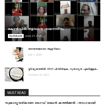
കോവിഡിൽ തളരാതെ വായനാദിനം
June 27, 2020
Kozhikode
ഓടരുതമ്മാവാ ആളറിയാം
July 1, 2023
ദുര്‍വ്യയത്തില്‍ നിന്ന് പിന്തിരിയുക, സുതാര്യത പുലര്‍ത്തുക..
October 23, 2021
MUST READ
സ്വകാര്യവത്കരണ ഗൈഡ് ലൈൻ കത്തിക്കൽ -തരംഗമായി