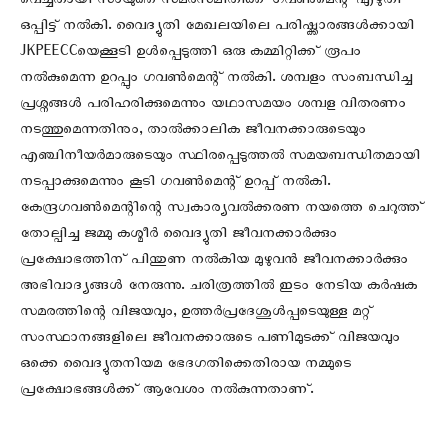
വെച്ചതായി സംയുക്ത സമരസമിതിക്ക് ഗവൺമെന്റ് എഴുതി
ഒപ്പിട്ട് നൽകി. വൈദ്യുതി മേഖലയിലെ പരിഷ്ക്കാരങ്ങൾക്കായി
JKPEECCയെക്കൂടി ഉൾപ്പെടുത്തി ഒരു കമ്മിറ്റിക്ക് രൂപം
നൽകുമെന്ന ഉറപ്പും ഗവൺമെന്റ് നൽകി. ശമ്പളം സംബന്ധിച്ച
പ്രശ്നങ്ങൾ പരിഹരിക്കുമെന്നും യഥാസമയം ശമ്പള വിതരണം
നടത്തുമെന്നതിനും, താൽക്കാലിക ജീവനക്കാരുടെയും
എഞ്ചിനീയർമാരുടെയും സ്ഥിരപ്പെടുത്തൽ സമയബന്ധിതമായി
നടപ്പാക്കുമെന്നും കൂടി ഗവൺമെന്റ് ഉറപ്പ് നൽകി.
കേന്ദ്രഗവൺമെന്റിന്റെ സ്വകാര്യവൽക്കരണ നയത്തെ ചെറുത്ത്
തോല്പിച്ച ജമ്മു കശ്മീർ വൈദ്യുതി ജീവനക്കാർക്കും
പ്രക്ഷോഭത്തിന് പിന്തുണ നൽകിയ മുഴുവന്‍ ജീവനക്കാര്‍ക്കും
അഭിവാദ്യങ്ങൾ നേരുന്നു. ചരിത്രത്തില്‍ ഇടം നേടിയ കര്‍ഷക
സമരത്തിന്റെ വിജയവും, ഉത്തര്‍പ്രദേശുള്‍പ്പടെയുള്ള മറ്റ്
സംസ്ഥാനങ്ങളിലെ ജീവനക്കാരുടെ പണിമുടക്ക് വിജയവും
ഒക്കെ വൈദ്യുതനിയമ ഭേദഗതിക്കെതിരായ നമ്മുടെ
പ്രക്ഷോഭങ്ങള്‍ക്ക് ആവേശം നൽകുന്നതാണ്.