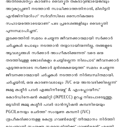
അതിശൈത്യം കാരണം വൈദ്യുത തകരാറുണ്ടായെങ്കിലും
അറ്റകുറ്റപ്പണി നടത്താന്‍ സാധിക്കാത്തതിനാല്‍, മിലിട്ടറി
എൻജിനിയറിംഗ് സർവീസിലെ സൈനികരുടെ
സഹായത്തോടെയാണ് പല പ്രദേശങ്ങളിലും വൈദ്യുതി
പുനഃസ്ഥാപിച്ചത്.
തുടക്കത്തില്‍ സമരം ചെയ്യുന്ന ജീവനക്കാരുമായി സര്‍ക്കാര്‍
ചര്‍ച്ചകള്‍ പോലും നടത്താന്‍ തയ്യാറായിരുന്നില്ല. തങ്ങളുടെ
ആവശ്യങ്ങള്‍ സര്‍ക്കാര്‍ അംഗീകരിക്കുന്നത് വരെ ഒരു
തരത്തിലുള്ള ജോലികളും ചെയ്യില്ലെന്ന നിലപാട് ജീവനക്കാര്‍
എടുത്തതോടെ സര്‍ക്കാര്‍ മുന്‍കൈയെടുത്ത് സമരം ചെയ്യുന്ന
ജീവനക്കാരുമായി ചര്‍ച്ചകള്‍ നടത്താന്‍ നിര്‍ബന്ധിതമായി.
ചര്‍ച്ചയില്‍, ഒരു കാരണവശാലും JVC യെ അനുവദിക്കില്ലെന്ന്
ജമ്മു കശ്മീർ പവർ എഞ്ചിനീയേഴ്സ് & എംപ്ലോയീസ്
കോർഡിനേഷൻ കമ്മിറ്റി (JKPEECC) ഉറച്ച നിലപാടെടുത്തു.
ഒടുവില്‍ ജമ്മു കശ്മീർ പവർ ട്രാൻസ്മിഷൻ കമ്പനിയെയും
PGCILനെയും ചേർത്ത് സംയുക്ത കമ്പനി (JVC)
രൂപീകരിക്കാനുളള കേന്ദ്ര ഗവൺമെന്റ് തീരുമാനം നിർത്തി