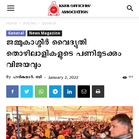
Home
Articles
General
General
News Magazine
ജമ്മുകാശ്മീർ വൈദ്യുതി
തൊഴിലാളികളുടെ പണിമുടക്കും
വിജയവും
By
ഹരികുമാർ. ബി
-
163
January 2, 2022