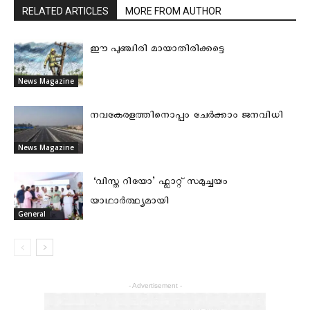
RELATED ARTICLES
MORE FROM AUTHOR
ഈ പുഞ്ചിരി മായാതിരിക്കട്ടെ
News Magazine
നവകേരളത്തിനൊപ്പം ചേർക്കാം ജനവിധി
News Magazine
‘വിസ്ത റിയോ’ ഫ്ലാറ്റ് സമുച്ചയം
യാഥാർത്ഥ്യമായി
General
- Advertisement -