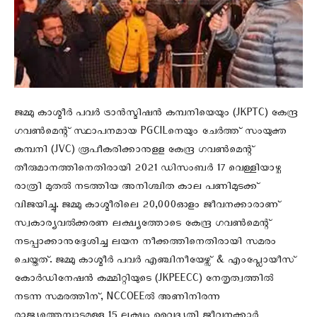
ജമ്മു കാശ്മീർ പവർ ട്രാൻസ്മിഷൻ കമ്പനിയെയും (JKPTC) കേന്ദ്ര
ഗവൺമെന്റ് സ്ഥാപനമായ PGCILനെയും ചേർത്ത് സംയുക്ത
കമ്പനി (JVC) രൂപീകരിക്കാനുളള കേന്ദ്ര ഗവൺമെന്റ്
തീരുമാനത്തിനെതിരായി 2021 ഡിസംബര്‍ 17 വെള്ളിയാഴ്ച
രാത്രി മുതല്‍ നടത്തിയ അനിശ്ചിത കാല പണിമുടക്ക്
വിജയിച്ചു. ജമ്മു കാശ്മീരിലെ 20,000ഓളം ജീവനക്കാരാണ്
സ്വകാര്യവൽക്കരണ ലക്ഷ്യത്തോടെ കേന്ദ്ര ഗവൺമെന്റ്
നടപ്പാക്കാനുദ്ദേശിച്ച ലയന നീക്കത്തിനെതിരായി സമരം
ചെയ്തത്. ജമ്മു കാശ്മീർ പവർ എഞ്ചിനീയേഴ്സ് & എംപ്ലോയീസ്
കോർഡിനേഷൻ കമ്മിറ്റിയുടെ (JKPEECC) നേതൃത്വത്തില്‍
നടന്ന സമരത്തിന്, NCCOEEല്‍ അണിനിരന്ന