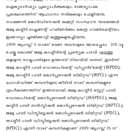
രാജ്യത്തെമ്പാടുമുള്ള 15 ലക്ഷം വൈദ്യുതി ജീവനക്കാർ
ഐക്യദാർഢ്യം പ്രഖ്യാപിക്കുകയും, രാജവ്യാപക
പ്രക്ഷോഭത്തിന് ആഹ്വാനം നല്‍കുകയും ചെയ്തിരുന്നു.
നാഷണല്‍ കോര്‍ഡിനേഷന്‍ കമ്മറ്റി സംസ്ഥാന ഘടകങ്ങള്‍
ജമ്മു കശ്മീര്‍ ലഫ്റ്റണന്റ് ഗവര്‍ണര്‍ക്കും കേന്ദ്ര ഗവൺമെന്റിനും
ഇക്കാര്യം ചൂണ്ടിക്കാട്ടി കത്തുകളയച്ചിരുന്നു.
2019 ആഗസ്റ്റ് 5 നാണ് ഭരണ ഘടനയുടെ അനുച്ഛേദം ‍ 370 റദ്ദു
ചെയ്തു കൊണ്ട് ജമ്മു കാശ്മീരിന്റെ പ്രത്യേക പദവി എടുത്തു
കളയുന്ന രാഷ്ട്രപതിയുടെ ഉത്തരവ് നിലവില്‍ വന്നത്. തുടര്‍ന്ന്
ജമ്മു കാശ്മീർ പവര്‍ ഡെവലപ്മെന്റ് ഡിപ്പാര്‍ട്മെന്റ് (JKPDD),
ജമ്മു കാശ്മീർ പവര്‍ കോര്‍പ്പറേഷന്‍ ലിമിറ്റഡ് (JKPCL) എന്ന
ഹോള്‍ഡിങ്ങ് കമ്പനിയുടെ കീഴില്‍ നാല് കമ്പനികളുടെ
രൂപീകരണത്തിന് ഉത്തരവായി. ജമ്മു കാശ്മീർ സ്റ്റേറ്റ് പവര്‍
ഡെവലപ്മെന്റ് കോര്‍പ്പറേഷന്‍ ലിമിറ്റഡ് (JKSPDCL), ജമ്മു
കശ്മീർ പവര്‍ ട്രാന്‍സ്മിഷന്‍ കോര്‍പ്പറേഷന്‍ ലിമിറ്റഡ് (JKPTCL),
ജമ്മു പവര്‍ ഡിസ്ട്രിബൂഷന്‍ കോര്‍പ്പറേഷന്‍ ലിമിറ്റഡ് (JPDCL),
കാശ്മീർ പവര്‍ ഡിസ്ട്രിബൂഷന്‍ കോര്‍പ്പറേഷന്‍ ലിമിറ്റഡ്
(KPDCL) എന്നീ നാല് കമ്പനികളാണ് 2019 ആഗസ്റ്റ് 15 ന്