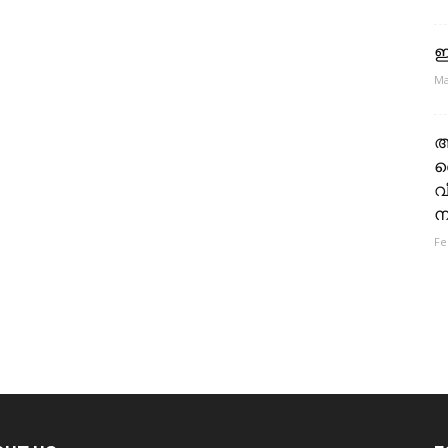
ഇ
Ma
അ
ല
വ
ന
Fe