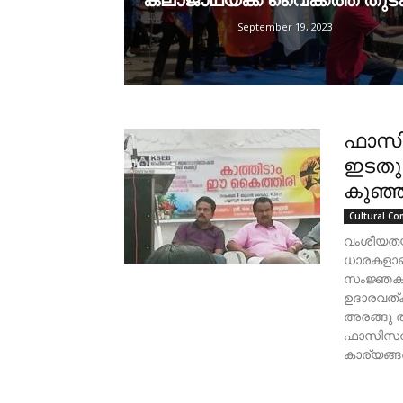
കലാജാഥയ്ക്ക് വൈക്കത്ത് തുടക
September 19, 2023
ഫാസി
ഇടതുപ
കുഞ്ഞി
Cultural Co
വംശീയതയ
ധാരകളാണ
സംജ്ഞകള
ഉദാരവത്ക
അരങ്ങു 
ഫാസിസവു
കാര്യങ്ങ