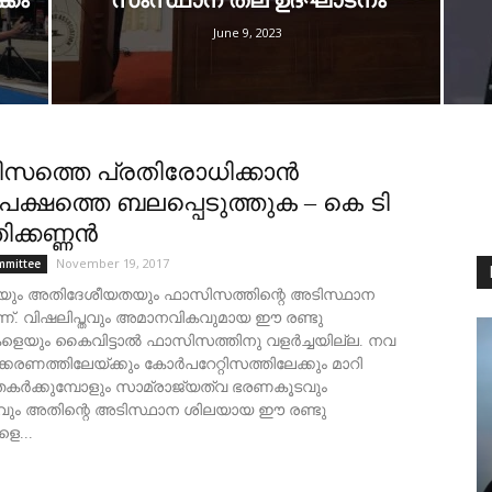
്കം
സംസ്ഥാന തല ഉദ്ഘാടനം
June 9, 2023
സത്തെ പ്രതിരോധിക്കാൻ
ക്ഷത്തെ ബലപ്പെടുത്തുക – കെ ടി
ക്കണ്ണന്‍
November 19, 2017
mmittee
ും അതിദേശീയതയും ഫാസിസത്തിന്റെ അടിസ്ഥാന
്. വിഷലിപ്തവും അമാനവികവുമായ ഈ രണ്ടു
െയും കൈവിട്ടാൽ ഫാസിസത്തിനു വളർച്ചയില്ല. നവ
്കരണത്തിലേയ്ക്കും കോർപറേറ്റിസത്തിലേക്കും മാറി
തകർക്കുമ്പോളും സാമ്രാജ്യത്വ ഭരണകൂടവും
ം അതിന്റെ അടിസ്ഥാന ശിലയായ ഈ രണ്ടു
ളെ...