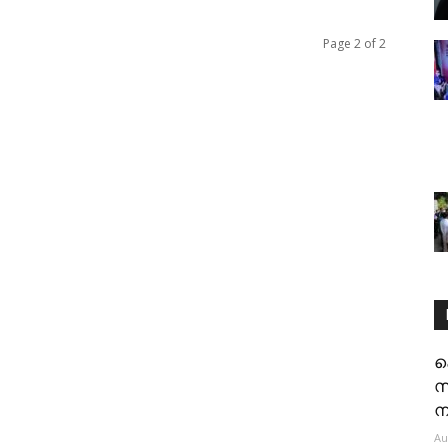
Page 2 of 2
ക
സ
ന
Au