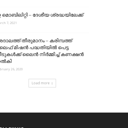
 മൊബിലിറ്റി – ദേശീയ ശ്രദ്ധയിലേക്ക്
rch 7, 2021
ദാലത്ത് തീരുമാനം – കരിമ്പത്ത്
ൈഫ് മിഷൻ പദ്ധതിയിൽ പെട്ട
ീടുകൾക്ക് ലൈൻ നിർമ്മിച്ച് കണക്ഷൻ
ൽകി
bruary 26, 2020
Load more