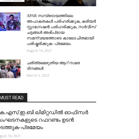
APAR സമ്പ്രദായത്തിലെ
അപാകതകള്‍ പരിഹരിക്കുക, കരിയര്‍
സ്റ്റാഗ്നേഷന്‍ പരിഹരിക്കുക, സര്‍വീസ്
ചട്ടങ്ങള്‍ അഭിപ്രായ
സമന്വയത്തോടെ കാലോചിതമായി
പരിഷ്കരിക്കുക- പ്രമേയം
August 16, 2021
ചരിത്രമെഴുതിയ ആറ് സമര
ദിനങ്ങൾ
March 2, 2022
MUST READ
െ.എസ്.ഇ.ബി ലിമിറ്റഡിൽ ഓഫിസർ
ംഘടനകളുടെ റഫറണ്ടം ഉടൻ
ടത്തുക-പ്രമേയം
gust 16, 2021