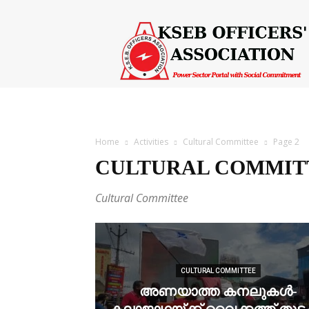
KSEB
Officers'
Association
Home
Activities
Cultural Committee
Page 2
CULTURAL COMMIT
Cultural Committee
CULTURAL COMMITTEE
അണയാത്ത കനലുകള്‍-