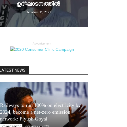
ഉദ്ഘാടനത്തില്‍
October 31, 2021
- Advertisement -
LATEST NEWS
Railways to run 100% on electricity by
2024, become a net-zero emission
network: Piyush Goyal
January 27, 2020
Power Sector