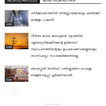
RELATED ARTICLES
MORE FROM AUTHOR
നിര്‍മ്മാണത്തില്‍ നിര്‍ണ്ണായകഘട്ടം കഴിഞ്ഞ്
മാങ്കുളം പദ്ധതി
KSEB
ദീര്‍ഘ കാല കരാറുകള്‍ റദ്ദാക്കിയ
റഗുലേറ്ററികമ്മീഷന്റെ ഉത്തരവ്
KSEB
സ്ഥാപനത്തിന്റേയും ഉപഭോക്താക്കളുടേയും
താത്പര്യം സംരക്ഷിക്കുന്നതല്ല
വൈദ്യുതി താരിഫ് പരിഷ്കരണം-പൊതു
തെളിവെടുപ്പ് പൂർത്തിയായി
KSEB
- Advertisement -