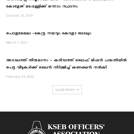
പവർക്വിസ്സ് ജില്ലാതലം 2019 -കോഴിക്കോട് ഗവൺമെൻറ്
കോളേജ് മടപ്പള്ളിക്ക് ഒന്നാം സ്ഥാനം
October 25, 2019
പൊതുമേഖല -കേന്ദ്ര നയവും കേരളാ ബദലും
March 7, 2021
അദാലത്ത് തീരുമാനം – കരിമ്പത്ത് ലൈഫ് മിഷൻ പദ്ധതിയിൽ
പെട്ട വീടുകൾക്ക് ലൈൻ നിർമ്മിച്ച് കണക്ഷൻ നൽകി
February 26, 2020
Load more