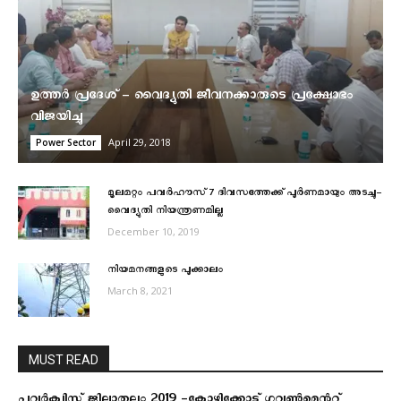
ഉത്തര്‍ പ്രദേശ് – വൈദ്യുതി ജീവനക്കാരുടെ പ്രക്ഷോഭം
വിജയിച്ചു
April 29, 2018
Power Sector
മൂലമറ്റം പവർഹൗസ് 7 ദിവസത്തേക്ക് പൂർണമായും അടച്ചു-
വൈദ്യുതി നിയന്ത്രണമില്ല
December 10, 2019
നിയമനങ്ങളുടെ പൂക്കാലം
March 8, 2021
MUST READ