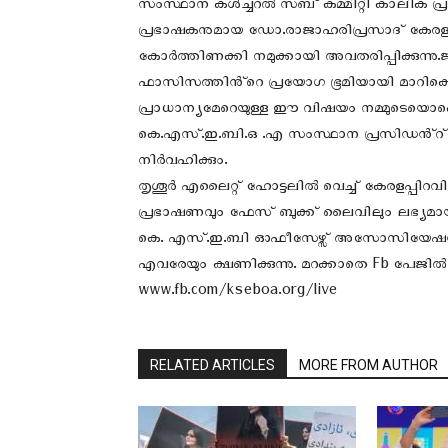
സംസ്ഥാന കൾച്ചറൽ സബ് കമ്മിറ്റി കാലിക പ്രാധ
പ്രഭാഷകനുമായ ഡോ.രാജാഹരിപ്രസാദ് കേരള
കോർത്തിണക്കി നമുക്കായി അവതരിപ്പിക്കുന്നു
ഫാസിസത്തിൻ്റെ പ്രയോഗ ഭൂമിയായി മാറിക്കൊ
പ്രാധാന്യമേറെയുള്ള ഈ വിഷയം നമ്മുടെയൊക്കെ ജ
കെ.എസ്.ഇ.ബി.ഒ .എ സംസ്ഥാന പ്രസിഡൻ്റ്
നിർവഹിക്കും.
തൃശൂർ എലൈറ്റ് ഹോട്ടലിൽ വെച്ച് കേരളപ്പിറവ
പ്രഭാഷണവും ഫേസ് ബുക്ക് ലൈവിലും ലഭ്യമായിര
കെ. എസ്.ഇ.ബി ഓഫീസേഴ്സ് അസോസിയേഷൻ ഫേ
എവരേയും ക്ഷണിക്കുന്നു. മറക്കാതെ Fb പേജിൽ
www.fb.com/kseboa.org/live
RELATED ARTICLES
MORE FROM AUTHOR