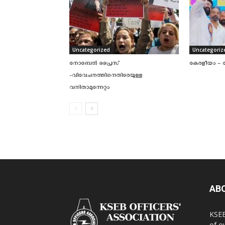
Uncategorized
Uncategoriz
നോബേല്‍ പ്രൈസ്
കേരളീയം – ക
-വിവേചനത്തിനെതിരേയുള്ള
വനിതാമുന്നേറ്റം
AB
KSEB
of o