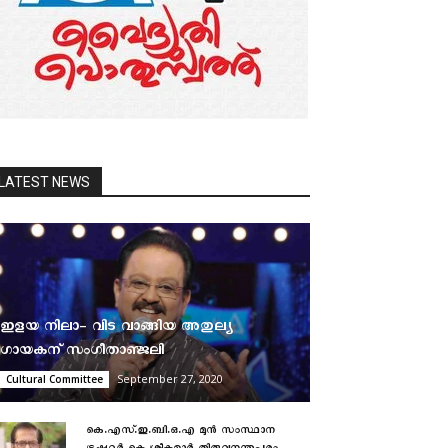
LATEST NEWS
ഇളയ നിലാ- വിട വാങ്ങിയ അതുല്യ
ഗായകന് സംഗീതാഞ്ജലി
September 27, 2020
Cultural Committee
കെ.എസ്.ഇ.ബി.ഒ.എ മുൻ സംസ്ഥാന