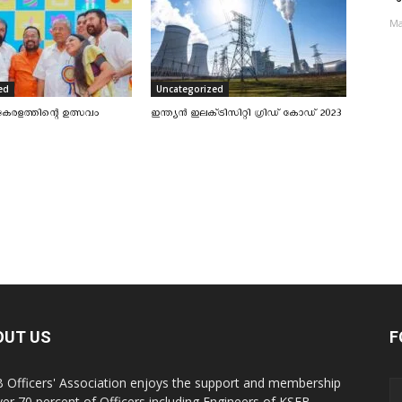
Ma
ed
Uncategorized
േരളത്തിന്റെ ഉത്സവം
ഇന്ത്യൻ ഇലക്‌ട്രിസിറ്റി ഗ്രിഡ് കോഡ് 2023
OUT US
F
 Officers' Association enjoys the support and membership
ver 70 percent of Officers including Engineers of KSEB