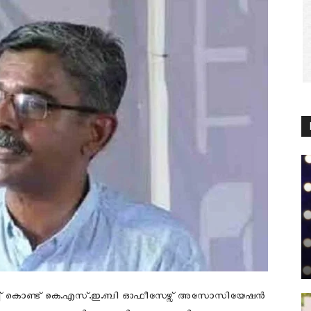
 കുറിച്ച് കൊണ്ട് കെ.എസ്.ഇ.ബി ഓഫീസേഴ്സ് അസോസിയേഷൻ