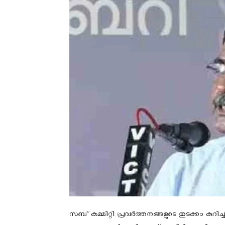
സബ് കമ്മിറ്റി പ്രവർത്തനങ്ങളുടെ തുടക്കം