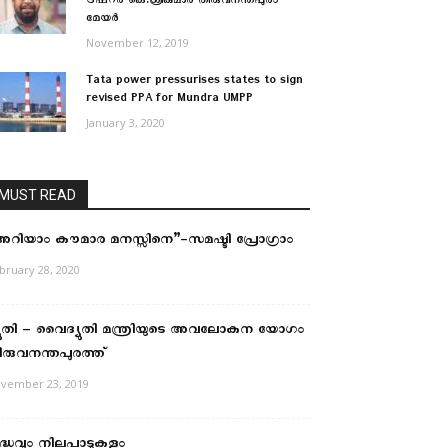
ട്രഷറർ കെ.ശ്രീകുമാർ തിരുവനന്തപുരം
മേയർ
November 12, 2019
Tata power pressurises states to sign
revised PPA for Mundra UMPP
January 3, 2020
MUST READ
അറിയാം കൗമാര മനസ്സിനെ”-സമഷ്ടി പ്രോഗ്രാം
bruary 28, 2020
്യുതി – വൈദ്യുതി മന്ത്രിയുടെ അവലോകന യോഗം
ിരുവനന്തപുരത്ത്
vember 23, 2019
ദ്ധവും നിലപാടുകളും