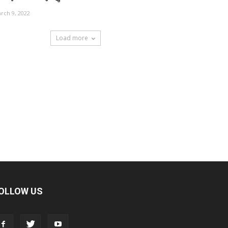
rch 9, 2022
Load more
OLLOW US