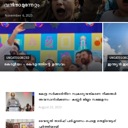
വനിതാമുന്നേറ്റം
November 6, 2023
UNCATEGORIZED
UNCATEGORI
കേരളീയം – കേരളത്തിന്റെ ഉത്സവം
ഇന്ത്യൻ ഇലക
കേന്ദ്ര സർക്കാരിൻ്റെ സ്വകാര്യവത്കരണ നീക്കങ്ങൾ
അവസാനിപ്പിക്കണം- കണ്ണൂർ ജില്ലാ സമ്മേളനം
August 23, 2023
വൈദ്യുതി താരിഫ് പരിഷ്കരണം-പൊതു തെളിവെടുപ്പ്
പൂർത്തിയായി