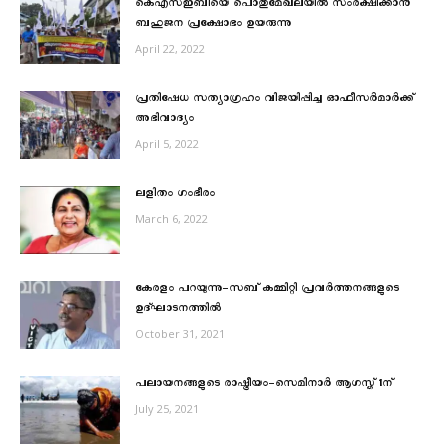
കെഎസ്‌ഇബിയെ പൊതുമേഖലയിൽ സംരക്ഷിക്കാൻ
ബഹുജന പ്രക്ഷോഭം ഉയരുന്നു
April 22, 2022
പ്രതിഷേധ സത്യാഗ്രഹം വിജയിപ്പിച്ച ഓഫീസര്‍മാര്‍ക്ക്
അഭിവാദ്യം
April 5, 2022
ലളിതം ഗംഭീരം
March 6, 2022
കേരളം പറയുന്നു-സബ് കമ്മിറ്റി പ്രവര്‍ത്തനങ്ങളുടെ
ഉദ്ഘാടനത്തില്‍
October 31, 2021
പലായനങ്ങളുടെ രാഷ്ട്രീയം-സെമിനാര്‍ ആഗസ്ത് 1ന്
July 25, 2021