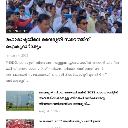
EEFI/ NCCOEEE
മഹാരാഷ്ട്രയിലെ വൈദ്യുതി സമരത്തിന്
ഐക്യദാർഢ്യം
January 4, 2023
MSEDCL വൈദ്യുതി വിതരണം നടത്തുന്ന പ്രദേശങ്ങളിൽ അദാനി പവറിന്
കൂടി വിതരണ ലൈസൻസ് നൽകുന്ന തീരുമാനത്തിനെതിരെ, 31
സംഘടനകൾ സംയുക്തമായി ജനുവരി 3 അർദ്ധരാത്രി മുതൽ 6 ന്
അർദ്ധരാത്രി...
വൈദ്യുതി നിയമ ഭേദഗതി ബിൽ 2022 പാർലമെന്റിൽ
അവതരിപ്പിക്കാനുള്ള ബിജെപി സർക്കാരിന്റെ
തീരുമാനത്തിനെതിരെ വൈദ്യുതി...
August 7, 2022
നവംബർ 26ന്‌ അഖിലേന്ത്യാ പണിമുടക്ക്‌