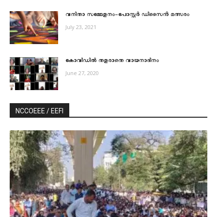
വനിതാ സമ്മേളനം-പോസ്റ്റർ ഡിസൈൻ മത്സരം
July 23, 2021
കോവിഡിൽ തളരാതെ വായനാദിനം
June 27, 2020
NCCOEEE / EEFI