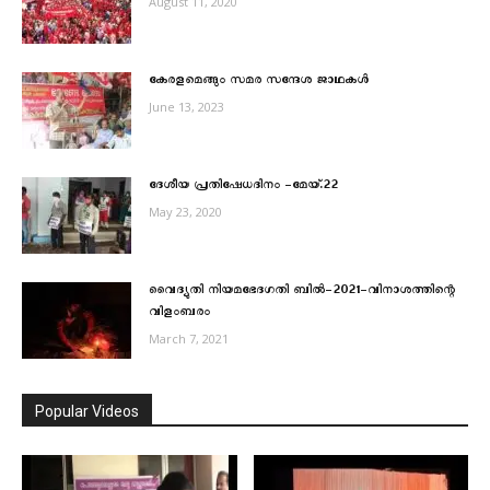
August 11, 2020
കേരളമെങ്ങും സമര സന്ദേശ ജാഥകള്‍
June 13, 2023
ദേശീയ പ്രതിഷേധദിനം -മേയ്.22
May 23, 2020
വൈദ്യുതി നിയമഭേദഗതി ബില്‍-2021-വിനാശത്തിന്റെ
വിളംബരം
March 7, 2021
Popular Videos