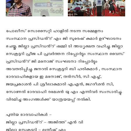
പോലീസ് സൊസൈറ്റി ഹാളിൽ നടന്ന സമ്മേളനം
സംസ്ഥാന പ്രസിഡൻ്റ് എം ജി സുരേഷ് കുമാർ ഉദ്ഘാടനം
ചെയ്തു. ജില്ലാ പ്രസിഡൻ്റ് ഷമ്മി ടി അധ്യക്ഷത വഹിച്ചു. ജില്ലാ
സെക്രട്ടറി പ്രീജ പി പ്രവർത്തന റിപ്പോർട്ടും സംസ്ഥാന വൈസ്
പ്രസിഡൻ്റ് ജി മനോജ് സംഘടനാ റിപ്പോർട്ടും
അവതരിപ്പിച്ചു. ജനറൽ സെക്രട്ടറി ബി ഹരികുമാർ , സംസ്ഥാന
ഭാരവാഹികളായ ഇ മനോജ്, തൻസീർ, സി എച്ച്,
ജയപ്രകാശൻ പി ശ്രീലാകുമാരി എ.എൻ, ജഗദീശൻ സി,
സോണൽ ഭാരവാഹി രമേശൻ യു എം എന്നിവർ സംസാരിച്ചു.
വിരമിച്ച അംഗങ്ങൾക്ക് യാത്രയയപ്പ് നൽകി.
പുതിയ ഭാരവാഹികൾ –
ജില്ലാ പ്രസിഡൻ്റ് – അജിത്ത് എൻ വി
ജില്ലാ സെക്രട്ടറി – ലതീഷ് എം