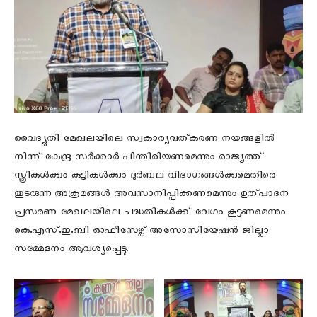
വൈദ്യുതി മേഖലയിലെ സ്വകാര്യവത്കരണ നയങ്ങളിൽ
നിന്ന് കേന്ദ്ര സർക്കാർ പിന്തിരിയണമെന്നും രാജ്യത്ത്
സ്ത്രീകൾക്കും കുട്ടികൾക്കും ദുർബല വിഭാഗങ്ങൾക്കുമെതിരെ
തുടരുന്ന അക്രമങ്ങൾ അവസാനിപ്പിക്കണമെന്നും ഉത്പാദന
പ്രസരണ മേഖലയിലെ പദ്ധതികൾക്ക് വേഗം കൂട്ടണമെന്നും
കെ.എസ്.ഇ.ബി ഓഫീസേഴ്സ് അസോസിയേഷൻ ജില്ലാ
സമ്മേളനം ആവശ്യപ്പെട്ടു.