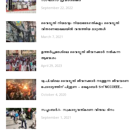
സംഘടനാ പ്രവർത്തകർ
September 22, 2022
വൈദ്യുതി നിയമവും നിയമഭേദഗതികളും വൈദ്യുതി
വിതരണമേഖലയിൽ വരുത്തിയ മാറ്റങ്ങൾ
March 7, 2021
ഉത്തർപ്രദേശിലെ വൈദ്യുതി ജീവനക്കാർ നല്‍കുന്ന
ആവേശം
April 29, 2023
യു.പി.യിലെ വൈദ്യുതി ജീവനക്കാർ നടത്തുന്ന ജീവന്മരണ
പോരാട്ടത്തിന് പിന്തുണ – ഒക്ടോബര്‍ 5ന് NCCOEEE...
October 4, 2020
സപ്തംബര്‍.1- സ്വകാര്യവത്കരണ വിരുദ്ധ ദിനം
September 1, 2021