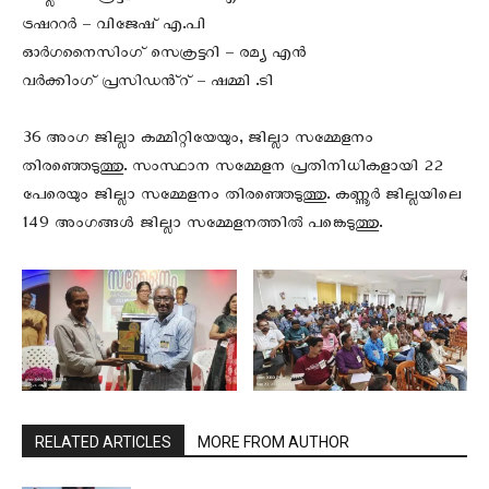
ട്രഷററർ – വിജേഷ് എ.പി
ഓർഗനൈസിംഗ് സെക്രട്ടറി – രമ്യ എൻ
വർക്കിംഗ് പ്രസിഡൻ്റ് – ഷമ്മി .ടി
36 അംഗ ജില്ലാ കമ്മിറ്റിയേയും, ജില്ലാ സമ്മേളനം
തിരഞ്ഞെടുത്തു. സംസ്ഥാന സമ്മേളന പ്രതിനിധികളായി 22
പേരെയും ജില്ലാ സമ്മേളനം തിരഞ്ഞെടുത്തു. കണ്ണൂർ ജില്ലയിലെ
149 അംഗങ്ങൾ ജില്ലാ സമ്മേളനത്തിൽ പങ്കെടുത്തു.
RELATED ARTICLES
MORE FROM AUTHOR