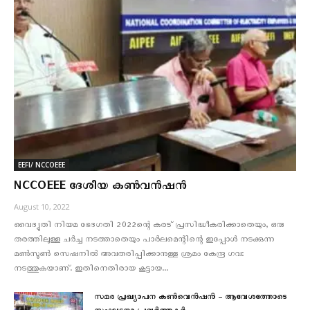
EEFI/ NCCOEEE
NCCOEEE ദേശീയ കൺവൻഷൻ
August 10, 2022
വൈദ്യുതി നിയമ ഭേദഗതി 2022ന്റെ കരട് പ്രസിദ്ധീകരിക്കാതെയും, ഒരു
തരത്തിലുള്ള ചർച്ച നടത്താതെയും പാർലമെന്റിന്റെ ഇപ്പോൾ നടക്കുന്ന
മൺസൂൺ സെഷനിൽ അവതരിപ്പിക്കാനുള്ള ശ്രമം കേന്ദ്ര ഗവ:
നടത്തുകയാണ്. ഇതിനെതിരായ കൂട്ടായ...
സമര പ്രഖ്യാപന കൺവെൻഷൻ – ആവേശത്തോടെ