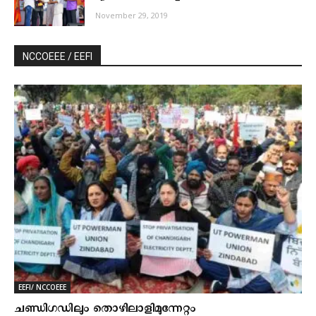
November 29, 2019
NCCOEEE / EEFI
EEFI/ NCCOEEE
ചണ്ഡിഗഡിലും തൊഴിലാളിമുന്നേറ്റം