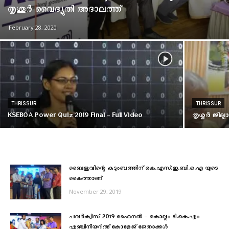
തൃശൂർ വൈദ്യുതി അദാലത്ത്
February 28, 2020
THRISSUR
THRISSUR
KSEBOA Power Quiz 2019 Final – Full Video
തൃശ്ശൂർ ജില
ബൈജുവിന്റെ കുടുംബത്തിന് കെ.എസ്.ഇ.ബി.ഒ.എ യുടെ
കൈത്താങ്ങ്
November 29, 2019
പവര്‍ക്വിസ് 2019 ഫൈനല്‍ – കൊല്ലം ടി.കെ.എം
എഞ്ചിനീയറിങ്ങ് കോളേജ് ജേതാക്കള്‍