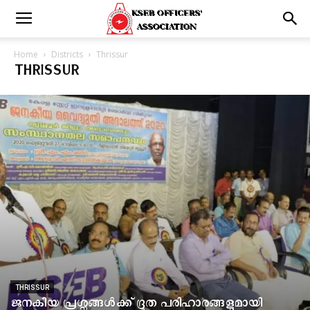
Home
Districts
Thrissur
THRISSUR
THRISSUR
ജനകീയ പ്രശ്നങ്ങൾക്ക് ദ്രുത പരിഹാരങ്ങളുമായി