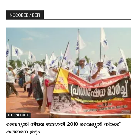
NCCOEEE / EEFI
EEFI/ NCCOEEE
വൈദ്യുതി നിയമ ഭേദഗതി 2018 വൈദ്യുതി നിരക്ക്
കുത്തനെ കൂടും