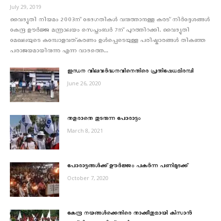
July 29, 2019
വൈദ്യുതി നിയമം 2003ന് ഭേദഗതികൾ വരുത്താനുള്ള കരട് നിർദ്ദേശങ്ങൾ
കേന്ദ്ര ഊർജ്ജ മന്ത്രാലയം സെപ്തംബർ 7ന് പുറത്തിറക്കി. വൈദ്യുതി
മേഖലയുടെ കമ്പോളവത്കരണം ഉൾപ്പെടെയുള്ള പരിഷ്കാരങ്ങൾ തികഞ്ഞ
പരാജയമായിരുന്നു എന്ന വാദത്തെ...
ഇന്ധന വിലവര്‍ദ്ധനവിനെതിരെ പ്രതിഷേധമിരമ്പി
June 26, 2020
തളരാതെ തുടരുന്ന പോരാട്ടം
March 8, 2021
പോരാട്ടങ്ങൾക്ക് ഊർജ്ജം പകര്‍ന്ന പണിമുടക്ക്
October 7, 2020
കേന്ദ്ര നയങ്ങള്‍ക്കെതിരെ താക്കീതുമായി കിസാന്‍