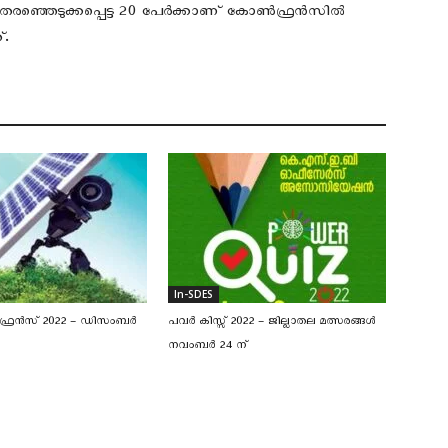
് തെരഞ്ഞെടുക്കപ്പെട്ട 20 പേർക്കാണ് കോൺഫ്രൻസിൽ
.
In-SDES
രൻസ് 2022 – ഡിസംബർ
പവർ കിസ്സ് 2022 – ജില്ലാതല മത്സരങ്ങൾ
നവംബർ 24 ന്