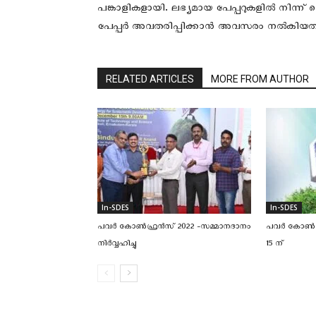
പങ്കാളികളായി. ലഭ്യമായ പേപ്പറുകളിൽ നിന്ന
പേപ്പർ അവതരിപ്പിക്കാൻ അവസരം നൽകിയത്
RELATED ARTICLES
MORE FROM AUTHOR
In-SDES
In-SDES
പവർ കോൺഫ്രൻസ് 2022 -സമ്മാനദാനം
പവർ കോൺഫ്
നിർവ്വഹിച്ചു
15 ന്