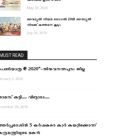
അപേക്ഷ ജൂണ്‍ 6വരെ
May 20, 2020
വൈദ്യുതി നിയമ ഭേദഗതി 2018 വൈദ്യുതി
നിരക്ക് കുത്തനെ കൂടും
July 29, 2019
MUST READ
പെൺയാത്ര @ 2020”-തിരുവനന്തപുരം ജില്ല
bruary 3, 2020
മസ് കുട്ടീ…. വിട്ടോടാ….
cember 29, 2018
ത്തർപ്രദേശിൽ 5 കർഷകരെ കാർ കയറ്റിക്കൊന്ന്
ന്ദ്രമന്ത്രിയുടെ മകൻ