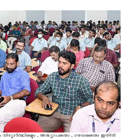
ക വിദ്യാർത്ഥികളും , അദ്ധ്യാപകരും , ഗവേഷകരും ഇതിൽ