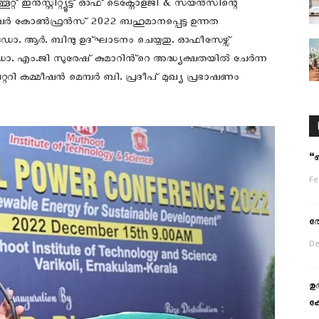
ൂറ്റ് ഇൻസ്റ്റിറ്റ്യൂട്ട് ഓഫ് ടെക്നോളജി & സയൻസിന്റെ
കോൺഫ്രൻസ് 2022 ബഹുമാനപ്പെട്ട ഉന്നത
രി ഡോ. ആർ. ബിന്ദു ഉദ്ഘാടനം ചെയ്യതു. ഓഫീസേഴ്സ്
എം.ജി സുരേഷ് കുമാറിൻ്റെ അദ്ധ്യക്ഷതയിൽ ചേർന്ന
ലേറ്ററി കമ്മീഷൻ മെമ്പർ ബി. പ്രദീപ് മുഖ്യ പ്രഭാഷണം
“
Fe
തോ
De
ഉ
കേ