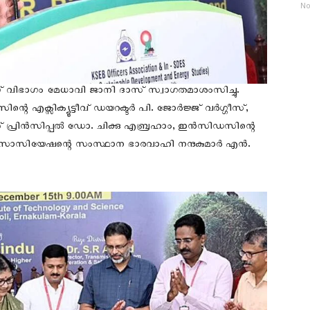
No
ംഗ് വിഭാഗം മേധാവി ജാനി ദാസ് സ്വാഗതമാശംസിച്ചു.
സയൻസിന്റെ എക്സിക്യൂട്ടീവ് ഡയറക്ടർ പി. ജോർജ്ജ് വർഗ്ഗീസ്,
 പ്രിൻസിപ്പൽ ഡോ. ചിക്കു എബ്രഹാം, ഇൻസിഡസിന്റെ
അസോസിയേഷന്റെ സംസ്ഥാന ഭാരവാഹി നന്ദകുമാർ എൻ.