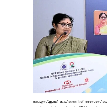
കെ.എസ്.ഇ.ബി ഓഫീസേഴ്Iസ് അസോസിയേഷനും, ഇ