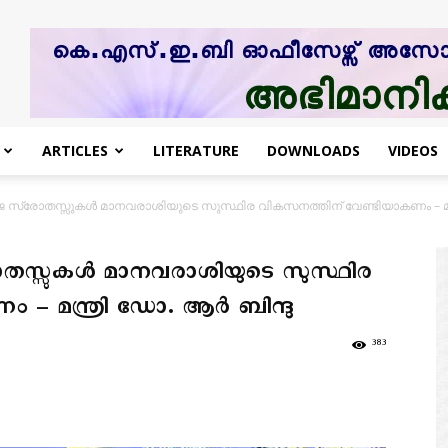
ARTICLES
LITERATURE
DOWNLOADS
VIDEOS
്രോതസ്സുകൾ മാനവരാശിയുടെ സുസ്ഥിര വികസനത്തിന് വേണ്ടിയാകണം – മന്
സ്സുകൾ മാനവരാശിയുടെ സുസ്ഥിര
– മന്ത്രി ഡോ. ആർ ബിന്ദു
383