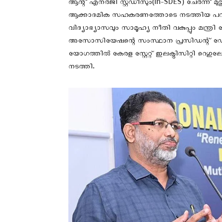
ആന്റ് എനർജി സ്റ്റഡീസും(In-SDES) ചേർന്ന് മുത്ത
ആക്കാദമിക സഹകരണത്തോടെ നടത്തിയ പവർ 
വിദ്യാഭ്യാസവും സാമൂഹ്യ നീതി വകുപ്പും മന്ത്
അസോസിയേഷന്റെ സംസ്ഥാന പ്രസിഡന്റ് ഡോ. 
യോഗത്തിൽ കേരള സ്റ്റേറ്റ് ഇലക്ട്രിസിറ്റി റെഗു
നടത്തി.