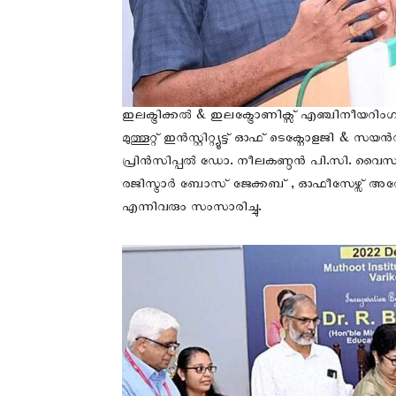
ഇലക്ട്രിക്കൽ & ഇലക്ട്രോണിക്സ് എഞ്ചിനീയറി
മുത്തൂറ്റ് ഇൻസ്റ്റിറ്റ്യൂട്ട് ഓഫ് ടെക്നോളജി & 
പ്രിൻസിപ്പൽ ഡോ. നീലകണ്ഠൻ പി.സി. വൈസ്
രജിസ്ട്രാർ ബോസ് ജേക്കബ് , ഓഫീസേഴ്സ് 
എന്നിവരും സംസാരിച്ചു.