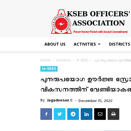
KSEB
Officers'
Association
ABOUT US
ACTIVITIES
DISTRICTS
Home
Activities
In-SDES
പുനരുപയോഗ ഊർജ്ജ സ
In-SDES
പുനരുപയോഗ ഊർജ്ജ സ്രോത
വികസനത്തിന് വേണ്ടിയാകണം 
By
Jagadeesan C
-
December 15, 2022