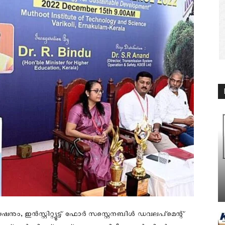
ൻസ്റ്റിറ്റ്യൂട്ട് ഫോർ സസ്റ്റെനബിൾ ഡവലപ്മെന്റ്