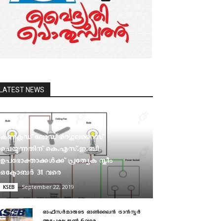
LATEST NEWS
കണക്റ്റഡ് ലോഡ് റെഗുലറൈസ്
ചെയ്യുന്നതിന് കെ.എസ്.ഇ.ബി
ഉപഭോക്താക്കൾക്ക് പ്രത്യേക സ്കീം
ഒക്ടോബര്‍ 31 വരെ
September 22, 2019
KSEB
ഓഫീസര്‍മാരുടെ ഓണ്‍ലൈന്‍ ട്രാന്‍സ്ഫര്‍